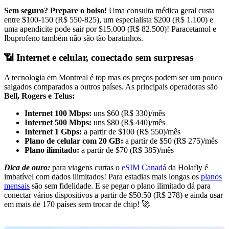
Sem seguro? Prepare o bolso!
Uma consulta médica geral custa
entre $100-150 (R$ 550-825), um especialista $200 (R$ 1.100) e
uma apendicite pode sair por $15.000 (R$ 82.500)! Paracetamol e
Ibuprofeno também não são tão baratinhos.
📶 Internet e celular, conectado sem surpresas
A tecnologia em Montreal é top mas os preços podem ser um pouco
salgados comparados a outros países. As principais operadoras são
Bell, Rogers e Telus:
Internet 100 Mbps:
uns $60 (R$ 330)/mês
Internet 500 Mbps:
uns $80 (R$ 440)/mês
Internet 1 Gbps:
a partir de $100 (R$ 550)/mês
Plano de celular com 20 GB:
a partir de $50 (R$ 275)/mês
Plano ilimitado:
a partir de $70 (R$ 385)/mês
Dica de ouro:
para viagens curtas o
eSIM Canadá
da Holafly é
imbatível com dados ilimitados! Para estadias mais longas os
planos
mensais
são sem fidelidade. E se pegar o plano ilimitado dá para
conectar vários dispositivos a partir de $50.50 (R$ 278) e ainda usar
em mais de 170 países sem trocar de chip! 🚀