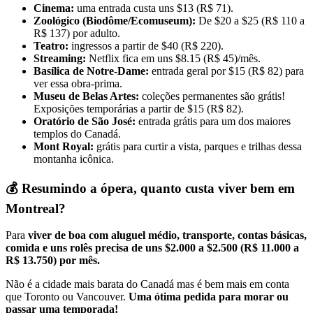
Cinema:
uma entrada custa uns $13 (R$ 71).
Zoológico (Biodôme/Ecomuseum):
De $20 a $25 (R$ 110 a
R$ 137) por adulto.
Teatro:
ingressos a partir de $40 (R$ 220).
Streaming:
Netflix fica em uns $8.15 (R$ 45)/mês.
Basílica de Notre-Dame:
entrada geral por $15 (R$ 82) para
ver essa obra-prima.
Museu de Belas Artes:
coleções permanentes são grátis!
Exposições temporárias a partir de $15 (R$ 82).
Oratório de São José:
entrada grátis para um dos maiores
templos do Canadá.
Mont Royal:
grátis para curtir a vista, parques e trilhas dessa
montanha icônica.
💰 Resumindo a ópera, quanto custa viver bem em
Montreal?
Para
viver de boa com aluguel médio, transporte, contas básicas,
comida e uns rolês precisa de uns $2.000 a $2.500 (R$ 11.000 a
R$ 13.750) por mês.
Não é a cidade mais barata do Canadá mas é bem mais em conta
que Toronto ou Vancouver.
Uma ótima pedida para morar ou
passar uma temporada!