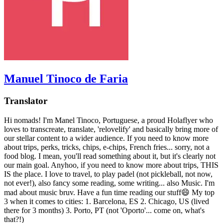
Manuel Tinoco de Faria
Translator
Hi nomads! I'm Manel Tinoco, Portuguese, a proud Holaflyer who
loves to transcreate, translate, 'relovelify' and basically bring more of
our stellar content to a wider audience. If you need to know more
about trips, perks, tricks, chips, e-chips, French fries... sorry, not a
food blog. I mean, you'll read something about it, but it's clearly not
our main goal. Anyhoo, if you need to know more about trips, THIS
IS the place. I love to travel, to play padel (not pickleball, not now,
not ever!), also fancy some reading, some writing... also Music. I'm
mad about music bruv. Have a fun time reading our stuff😄 My top
3 when it comes to cities: 1. Barcelona, ES 2. Chicago, US (lived
there for 3 months) 3. Porto, PT (not 'Oporto'... come on, what's
that?!)