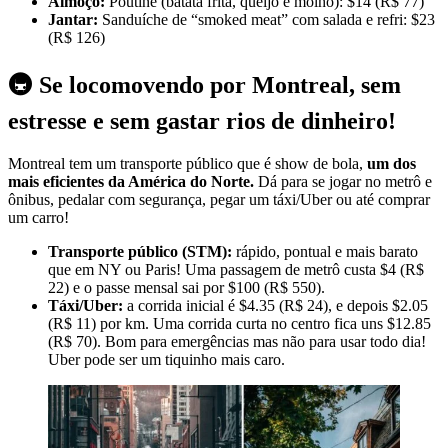
Almoço:
Poutine (batata frita, queijo e molho): $14 (R$ 77)
Jantar:
Sanduíche de “smoked meat” com salada e refri: $23
(R$ 126)
🚇 Se locomovendo por Montreal, sem
estresse e sem gastar rios de dinheiro!
Montreal tem um transporte público que é show de bola,
um dos
mais eficientes da América do Norte.
Dá para se jogar no metrô e
ônibus, pedalar com segurança, pegar um táxi/Uber ou até comprar
um carro!
Transporte público (STM):
rápido, pontual e mais barato
que em NY ou Paris! Uma passagem de metrô custa $4 (R$
22) e o passe mensal sai por $100 (R$ 550).
Táxi/Uber:
a corrida inicial é $4.35 (R$ 24), e depois $2.05
(R$ 11) por km. Uma corrida curta no centro fica uns $12.85
(R$ 70). Bom para emergências mas não para usar todo dia!
Uber pode ser um tiquinho mais caro.