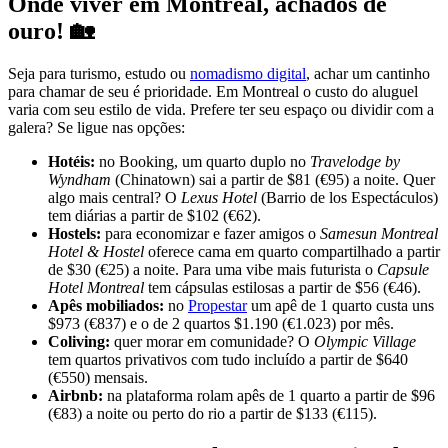
Onde viver em Montreal, achados de
ouro! 🏡
Seja para turismo, estudo ou
nomadismo digital
, achar um cantinho
para chamar de seu é prioridade. Em Montreal o custo do aluguel
varia com seu estilo de vida. Prefere ter seu espaço ou dividir com a
galera? Se ligue nas opções:
Hotéis:
no Booking, um quarto duplo no
Travelodge by
Wyndham
(Chinatown) sai a partir de $81 (€95) a noite. Quer
algo mais central? O
Lexus Hotel
(Barrio de los Espectáculos)
tem diárias a partir de $102 (€62).
Hostels:
para economizar e fazer amigos o
Samesun Montreal
Hotel & Hostel
oferece cama em quarto compartilhado a partir
de $30 (€25) a noite. Para uma vibe mais futurista o
Capsule
Hotel Montreal
tem cápsulas estilosas a partir de $56 (€46).
Apês mobiliados:
no
Propestar
um apê de 1 quarto custa uns
$973 (€837) e o de 2 quartos $1.190 (€1.023) por mês.
Coliving:
quer morar em comunidade? O
Olympic Village
tem quartos privativos com tudo incluído a partir de $640
(€550) mensais.
Airbnb:
na plataforma rolam apês de 1 quarto a partir de $96
(€83) a noite ou perto do rio a partir de $133 (€115).