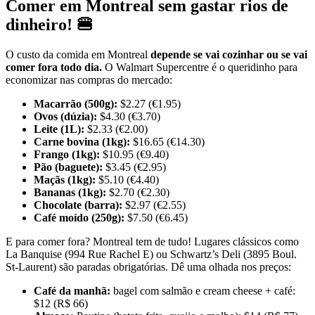
Comer em Montreal sem gastar rios de
dinheiro! 🍔
O custo da comida em Montreal
depende se vai cozinhar ou se vai
comer fora todo dia.
O Walmart Supercentre é o queridinho para
economizar nas compras do mercado:
Macarrão (500g):
$2.27 (€1.95)
Ovos (dúzia):
$4.30 (€3.70)
Leite (1L):
$2.33 (€2.00)
Carne bovina (1kg):
$16.65 (€14.30)
Frango (1kg):
$10.95 (€9.40)
Pão (baguete):
$3.45 (€2.95)
Maçãs (1kg):
$5.10 (€4.40)
Bananas (1kg):
$2.70 (€2.30)
Chocolate (barra):
$2.97 (€2.55)
Café moído (250g):
$7.50 (€6.45)
E para comer fora? Montreal tem de tudo! Lugares clássicos como
La Banquise (994 Rue Rachel E) ou Schwartz’s Deli (3895 Boul.
St-Laurent) são paradas obrigatórias. Dê uma olhada nos preços:
Café da manhã:
bagel com salmão e cream cheese + café:
$12 (R$ 66)