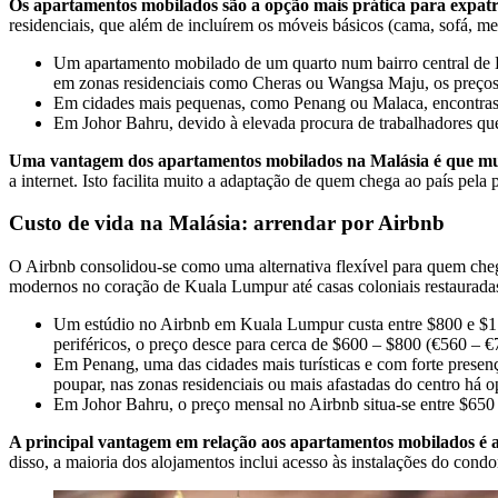
Os apartamentos mobilados são a opção mais prática para expatri
residenciais, que além de incluírem os móveis básicos (cama, sofá, 
Um apartamento mobilado de um quarto num bairro central de 
em zonas residenciais como Cheras ou Wangsa Maju, os preço
Em cidades mais pequenas, como Penang ou Malaca, encontras a
Em Johor Bahru, devido à elevada procura de trabalhadores que
Uma vantagem dos apartamentos mobilados na Malásia é que muit
a internet. Isto facilita muito a adaptação de quem chega ao país pela 
Custo de vida na Malásia: arrendar por Airbnb
O Airbnb consolidou-se como uma alternativa flexível para quem chega
modernos no coração de Kuala Lumpur até casas coloniais restaurad
Um estúdio no Airbnb em Kuala Lumpur custa entre $800 e $1.20
periféricos, o preço desce para cerca de $600 – $800 (€560 – €
Em Penang, uma das cidades mais turísticas e com forte prese
poupar, nas zonas residenciais ou mais afastadas do centro há o
Em Johor Bahru, o preço mensal no Airbnb situa-se entre $650
A principal vantagem em relação aos apartamentos mobilados é a 
disso, a maioria dos alojamentos inclui acesso às instalações do con