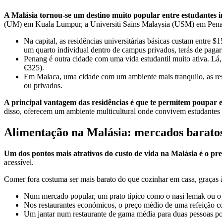
A Malásia tornou-se um destino muito popular entre estudantes in
(UM) em Kuala Lumpur, a Universiti Sains Malaysia (USM) em Penang
Na capital, as residências universitárias básicas custam entre $
um quarto individual dentro de campus privados, terás de paga
Penang é outra cidade com uma vida estudantil muito ativa. Lá
€325).
Em Malaca, uma cidade com um ambiente mais tranquilo, as res
ou privados.
A principal vantagem das residências é que te permitem poupar e
disso, oferecem um ambiente multicultural onde convivem estudantes 
Alimentação na Malásia: mercados baratos
Um dos pontos mais atrativos do custo de vida na Malásia é o pre
acessível.
Comer fora costuma ser mais barato do que cozinhar em casa, graças à
Num mercado popular, um prato típico como o nasi lemak ou o ro
Nos restaurantes económicos, o preço médio de uma refeição co
Um jantar num restaurante de gama média para duas pessoas pod