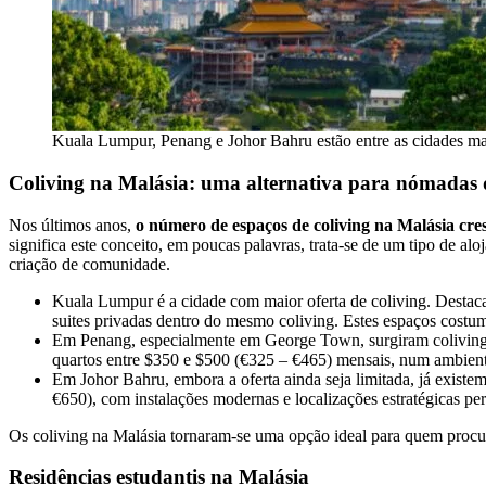
Kuala Lumpur, Penang e Johor Bahru estão entre as cidades mai
Coliving na Malásia: uma alternativa para nómadas d
Nos últimos anos,
o número de espaços de coliving na Malásia cre
significa este conceito, em poucas palavras, trata-se de um tipo de a
criação de comunidade.
Kuala Lumpur é a cidade com maior oferta de coliving. Desta
suites privadas dentro do mesmo coliving. Estes espaços costum
Em Penang, especialmente em George Town, surgiram coliving 
quartos entre $350 e $500 (€325 – €465) mensais, num ambiente
Em Johor Bahru, embora a oferta ainda seja limitada, já exist
€650), com instalações modernas e localizações estratégicas per
Os coliving na Malásia tornaram-se uma opção ideal para quem proc
Residências estudantis na Malásia