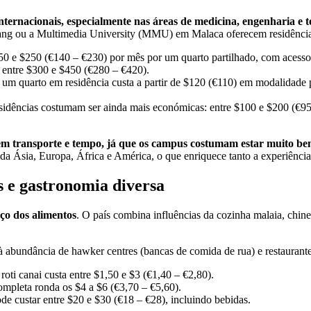
ternacionais, especialmente nas áreas de medicina, engenharia e t
 ou a Multimedia University (MMU) em Malaca oferecem residências es
150 e $250 (€140 – €230) por mês por um quarto partilhado, com acesso a
r entre $300 e $450 (€280 – €420).
, um quarto em residência custa a partir de $120 (€110) em modalidade
idências costumam ser ainda mais económicas: entre $100 e $200 (€95 
m transporte e tempo, já que os campus costumam estar muito bem 
da Ásia, Europa, África e América, o que enriquece tanto a experiênci
 e gastronomia diversa
ço dos alimentos
. O país combina influências da cozinha malaia, chin
 abundância de hawker centres (bancas de comida de rua) e restaurante
ti canai custa entre $1,50 e $3 (€1,40 – €2,80).
mpleta ronda os $4 a $6 (€3,70 – €5,60).
e custar entre $20 e $30 (€18 – €28), incluindo bebidas.