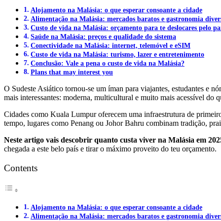
Alojamento na Malásia: o que esperar consoante a cidade
Alimentação na Malásia: mercados baratos e gastronomia diver
Custo de vida na Malásia: orçamento para te deslocares pelo pa
Saúde na Malásia: preços e qualidade do sistema
Conectividade na Malásia: internet, telemóvel e eSIM
Custo de vida na Malásia: turismo, lazer e entretenimento
Conclusão: Vale a pena o custo de vida na Malásia?
Plans that may interest you
O Sudeste Asiático tornou-se um íman para viajantes, estudantes e n
mais interessantes: moderna, multicultural e muito mais acessível d
Cidades como Kuala Lumpur oferecem uma infraestrutura de primeiro n
tempo, lugares como Penang ou Johor Bahru combinam tradição, praia
Neste artigo vais descobrir quanto custa viver na Malásia em 202
chegada a este belo país e tirar o máximo proveito do teu orçamento.
Contents
Alojamento na Malásia: o que esperar consoante a cidade
Alimentação na Malásia: mercados baratos e gastronomia diver