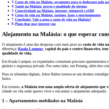
Custo de vida na Malásia: orçamento para te deslocares pelo pa
Saúde na Malásia: preços e qualidade do sistema
Conectividade na Malásia: internet, telemóvel e eSIM
Custo de vida na Malásia: turismo, lazer e entretenimento
Conclusão: Vale a pena o custo de vida na Malásia?
Plans that may interest you
Alojamento na Malásia: o que esperar cons
O alojamento é uma das despesas com mais peso no
custo de vida n
diferença:
Kuala Lumpur
,
capital do país e centro financeiro, t
qualidade de vida.
Em Kuala Lumpur, os expatriados costumam procurar apartamentos e
ginásio e segurança privada. Por outro lado, em Penang, além dos co
Para os nómadas digitais, Johor Bahru tornou-se um destino estratégi
baixo.
Em resumo,
a Malásia tem uma ampla oferta de alojamento que v
cidade ou vila onde queres viver e encontrar o alojamento adequado.
1 – Apartamentos mobilados na Malásia