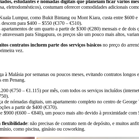
ados, estudantes e nómadas digitais que planeiam ficar vários mes
mesa, eletrodomésticos), costumam oferecer comodidades adicionais como
Kuala Lumpur, como Bukit Bintang ou Mont Kiara, custa entre $600 e $
s descem para $400 – $550 (€370 – €510).
partamentos de um quarto a partir de $300 (€280) mensais e de dois q
 atravessam para Singapura, os preços são um pouco mais altos, varia
os contratos incluem parte dos serviços básicos
no preço do arren
primeira vez.
 à Malásia por semanas ou poucos meses, evitando contratos longos e d
as em Penang.
0 (€750 – €1.115) por mês, com todos os serviços incluídos (internet, 
750).
nça de nómadas digitais, um apartamento completo no centro de George
pções a partir de $400 (€370).
 e $900 (€600 – €840), um pouco mais alto devido à proximidade com S
flexibilidade
: não precisas de contrato nem de depósito, e muitos anf
domínio, como piscina, ginásio ou coworking.