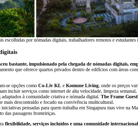
s escolhidas por nómadas digitais, trabalhadores remotos e estudantes 
igitais
sceu bastante, impulsionado pela chegada de nómadas digitais, em
lojamento que oferece quartos privados dentro de edifícios com áreas c
cam-se opções como
Co-Liv KL
e
Komune Living
, onde os preços va
am incluir serviços como internet de alta velocidade, limpeza semanal, 
adaptados à comunidade criativa e nómada digital.
The Frame Guesth
 mais descontraído e focado na convivência multicultural.
em iniciativas pensadas para quem trabalha em Singapura mas vive na M
to das passagens fronteiriças.
ura
flexibilidade, serviços incluídos e uma comunidade internacional