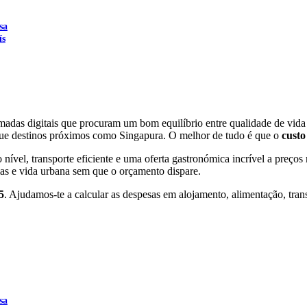
sa
ís
ómadas digitais que procuram um bom equilíbrio entre qualidade de vid
o que destinos próximos como Singapura. O melhor de tudo é que o
custo
ível, transporte eficiente e uma oferta gastronómica incrível a preço
s e vida urbana sem que o orçamento dispare.
5
. Ajudamos-te a calcular as despesas em alojamento, alimentação, trans
sa