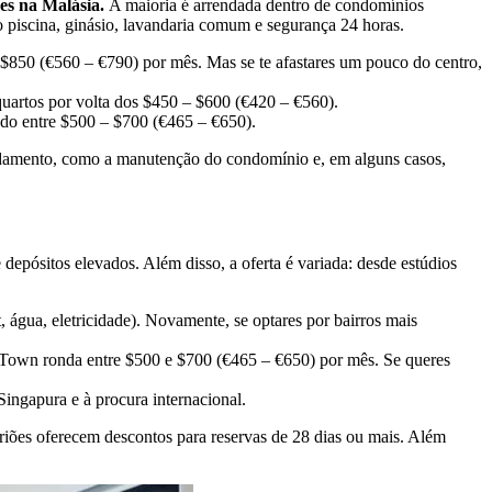
es na Malásia.
A maioria é arrendada dentro de condomínios
 piscina, ginásio, lavandaria comum e segurança 24 horas.
850 (€560 – €790) por mês. Mas se te afastares um pouco do centro,
uartos por volta dos $450 – $600 (€420 – €560).
ndo entre $500 – $700 (€465 – €650).
damento, como a manutenção do condomínio e, em alguns casos,
epósitos elevados. Além disso, a oferta é variada: desde estúdios
água, eletricidade). Novamente, se optares por bairros mais
 Town ronda entre $500 e $700 (€465 – €650) por mês. Se queres
ingapura e à procura internacional.
itriões oferecem descontos para reservas de 28 dias ou mais. Além