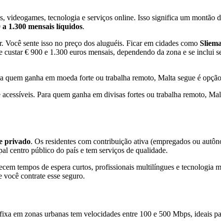
videogames, tecnologia e serviços online. Isso significa um montão de 
 a 1.300 mensais líquidos
.
r. Você sente isso no preço dos aluguéis. Ficar em cidades como
Sliem
 custar € 900 e 1.300 euros mensais, dependendo da zona e se inclui se
Para quem ganha em moeda forte ou trabalha remoto, Malta segue é opçã
nte acessíveis. Para quem ganha em divisas fortes ou trabalha remoto, 
e privado
. Os residentes com contribuição ativa (empregados ou aut
pal centro público do país e tem serviços de qualidade.
ecem tempos de espera curtos, profissionais multilíngues e tecnologia 
 você contrate esse seguro.
t fixa em zonas urbanas tem velocidades entre 100 e 500 Mbps, ideais