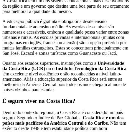
A Costa Rica tem um dos sistemas educacionais mais desenvolvidos
da região e um governo que destina uma boa parte de seu orçamento
para melhorar a qualidade do mesmo.
A educação pública é gratuita e obrigatória desde ensino
fundamental até ao ensino médio. As escolas desse nível são
numerosas e acessíveis, embora a qualidade possa variar entre zonas
urbanas e rurais. As escolas privadas e internacionais (muitas com
programas em inglês, francês ou alemão) são a opção preferida por
muitas famílias estrangeiras. Estas se concentram principalmente em
San José, Escazú e zonas turísticas como Guanacaste ou Jacó.
Quanto aos estudos superiores, instituições como a
Universidade
da Costa Rica (UCR)
ou o
Instituto Tecnológico da Costa Rica
têm excelente nível acadêmico e são reconhecidas a nível latino-
americano. Aliás a educação superior da Costa Rica está entre as
melhores da América Central pois todos os anos chegam alunos de
países vizinhos para estudar.
É seguro viver na Costa Rica?
Dentro do contexto regional, a Costa Rica é considerado um país
seguro. Segundo o Índice de Paz Global, a
Costa Rica é um dos
países mais pacíficos da América Central e do Caribe
. Não tem
exército desde 1948 e tem estabilidade política com bom