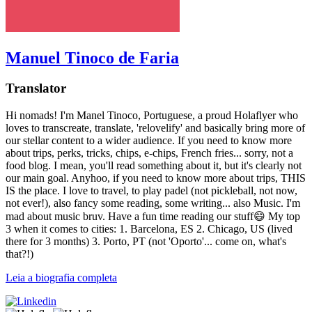
Manuel Tinoco de Faria
Translator
Hi nomads! I'm Manel Tinoco, Portuguese, a proud Holaflyer who
loves to transcreate, translate, 'relovelify' and basically bring more of
our stellar content to a wider audience. If you need to know more
about trips, perks, tricks, chips, e-chips, French fries... sorry, not a
food blog. I mean, you'll read something about it, but it's clearly not
our main goal. Anyhoo, if you need to know more about trips, THIS
IS the place. I love to travel, to play padel (not pickleball, not now,
not ever!), also fancy some reading, some writing... also Music. I'm
mad about music bruv. Have a fun time reading our stuff😄 My top
3 when it comes to cities: 1. Barcelona, ES 2. Chicago, US (lived
there for 3 months) 3. Porto, PT (not 'Oporto'... come on, what's
that?!)
Leia a biografia completa