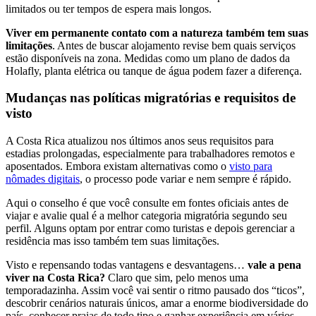
limitados ou ter tempos de espera mais longos.
Viver em permanente contato com a natureza também tem suas
limitações
. Antes de buscar alojamento revise bem quais serviços
estão disponíveis na zona. Medidas como um plano de dados da
Holafly, planta elétrica ou tanque de água podem fazer a diferença.
Mudanças nas políticas migratórias e requisitos de
visto
A Costa Rica atualizou nos últimos anos seus requisitos para
estadias prolongadas, especialmente para trabalhadores remotos e
aposentados. Embora existam alternativas como o
visto para
nômades digitais
, o processo pode variar e nem sempre é rápido.
Aqui o conselho é que você consulte em fontes oficiais antes de
viajar e avalie qual é a melhor categoria migratória segundo seu
perfil. Alguns optam por entrar como turistas e depois gerenciar a
residência mas isso também tem suas limitações.
Visto e repensando todas vantagens e desvantagens…
vale a pena
viver na Costa Rica?
Claro que sim, pelo menos uma
temporadazinha. Assim você vai sentir o ritmo pausado dos “ticos”,
descobrir cenários naturais únicos, amar a enorme biodiversidade do
país, conhecer praias de todo tipo e ganhar experiência em vários