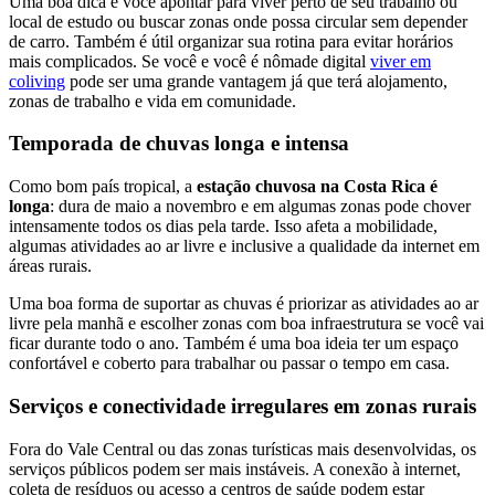
Uma boa dica é você apontar para viver perto de seu trabalho ou
local de estudo ou buscar zonas onde possa circular sem depender
de carro. Também é útil organizar sua rotina para evitar horários
mais complicados. Se você e você é nômade digital
viver em
coliving
pode ser uma grande vantagem já que terá alojamento,
zonas de trabalho e vida em comunidade.
Temporada de chuvas longa e intensa
Como bom país tropical, a
estação chuvosa na Costa Rica é
longa
: dura de maio a novembro e em algumas zonas pode chover
intensamente todos os dias pela tarde. Isso afeta a mobilidade,
algumas atividades ao ar livre e inclusive a qualidade da internet em
áreas rurais.
Uma boa forma de suportar as chuvas é priorizar as atividades ao ar
livre pela manhã e escolher zonas com boa infraestrutura se você vai
ficar durante todo o ano. Também é uma boa ideia ter um espaço
confortável e coberto para trabalhar ou passar o tempo em casa.
Serviços e conectividade irregulares em zonas rurais
Fora do Vale Central ou das zonas turísticas mais desenvolvidas, os
serviços públicos podem ser mais instáveis. A conexão à internet,
coleta de resíduos ou acesso a centros de saúde podem estar