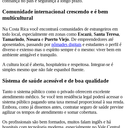
confiança no país e segurança a longo prazo.
Comunidade internacional crescendo e é bem
multicultural
Na Costa Rica você encontrará comunidades de estrangeiros em
todo local, especialmente em zonas como
Escazú
,
Santa Teresa
,
Tamarindo
,
Nosara
e
Puerto Viejo
. De empreendedores até
aposentados, passando por
nômades digitais
e estudantes o perfil é
diverso e extenso mas o espírito sempre é o mesmo: viver bem em
ambiente amigável e tranquilo.
A cultura local é aberta, hospitaleira e respeitosa. Integrar-se é
simples mesmo que não fale espanhol fluente.
Sistema de saúde acessível e de boa qualidade
Tanto o sistema público como o privado oferecem excelente
atendimento médico. Se você tem residência legal poderá acessar o
sistema público pagando uma taxa mensal proporcional à sua renda.
Embora, como já dissemos antes, contratar seguro de saúde previne
agilizar os tempos de atendimento e somar cobertura.
Os profissionais são bem formados, muitos falam inglês e há
hospitais com tecnologia moderna, especialmente no Vale Central.