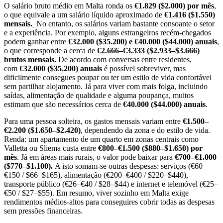
O salário bruto médio em Malta ronda os
€1.829 ($2.000) por mês
,
o que equivale a um salário líquido aproximado de
€1.416 ($1.550)
mensais.
No entanto, os salários variam bastante consoante o setor
e a experiência. Por exemplo, alguns estrangeiros recém-chegados
podem ganhar entre
€32.000 ($35.200) e €40.000 ($44.000) anuais
,
o que corresponde a cerca de
€2.666–€3.333 ($2.933–$3.666)
brutos mensais.
De acordo com conversas entre residentes,
com
€32.000 ($35.200) anuais
é possível sobreviver, mas
dificilmente consegues poupar ou ter um estilo de vida confortável
sem partilhar alojamento. Já para viver com mais folga, incluindo
saídas, alimentação de qualidade e alguma poupança, muitos
estimam que são necessários cerca de
€40.000 ($44.000) anuais
.
Para uma pessoa solteira, os gastos mensais variam entre
€1.500–
€2.200 ($1.650–$2.420)
, dependendo da zona e do estilo de vida.
Renda: um apartamento de um quarto em zonas centrais como
Valletta ou Sliema custa entre
€800–€1.500 ($880–$1.650) por
mês
. Já em áreas mais rurais, o valor pode baixar para
€700–€1.000
($770–$1.100).
A isto somam-se outras despesas: serviços (€60–
€150 / $66–$165), alimentação (€200–€400 / $220–$440),
transporte público (€26–€40 / $28–$44) e internet e telemóvel (€25–
€50 / $27–$55). Em resumo, viver sozinho em Malta exige
rendimentos médios-altos para conseguires cobrir todas as despesas
sem pressões financeiras.