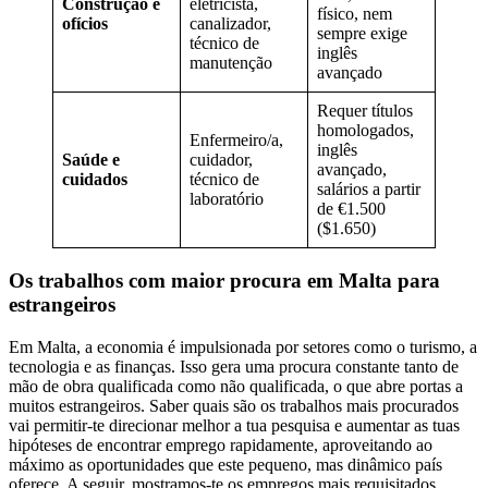
Construção e
eletricista,
físico, nem
ofícios
canalizador,
sempre exige
técnico de
inglês
manutenção
avançado
Requer títulos
homologados,
Enfermeiro/a,
inglês
Saúde e
cuidador,
avançado,
cuidados
técnico de
salários a partir
laboratório
de €1.500
($1.650)
Os trabalhos com maior procura em Malta para
estrangeiros
Em Malta, a economia é impulsionada por setores como o turismo, a
tecnologia e as finanças. Isso gera uma procura constante tanto de
mão de obra qualificada como não qualificada, o que abre portas a
muitos estrangeiros. Saber quais são os trabalhos mais procurados
vai permitir-te direcionar melhor a tua pesquisa e aumentar as tuas
hipóteses de encontrar emprego rapidamente, aproveitando ao
máximo as oportunidades que este pequeno, mas dinâmico país
oferece. A seguir, mostramos-te os empregos mais requisitados