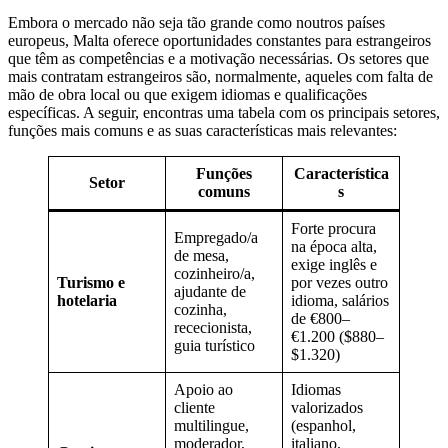
Embora o mercado não seja tão grande como noutros países
europeus, Malta oferece oportunidades constantes para estrangeiros
que têm as competências e a motivação necessárias. Os setores que
mais contratam estrangeiros são, normalmente, aqueles com falta de
mão de obra local ou que exigem idiomas e qualificações
específicas. A seguir, encontras uma tabela com os principais setores,
funções mais comuns e as suas características mais relevantes:
Funções
Característica
Setor
comuns
s
Forte procura
Empregado/a
na época alta,
de mesa,
exige inglês e
cozinheiro/a,
Turismo e
por vezes outro
ajudante de
hotelaria
idioma, salários
cozinha,
de €800–
rececionista,
€1.200 ($880–
guia turístico
$1.320)
Apoio ao
Idiomas
cliente
valorizados
multilingue,
(espanhol,
moderador,
italiano,