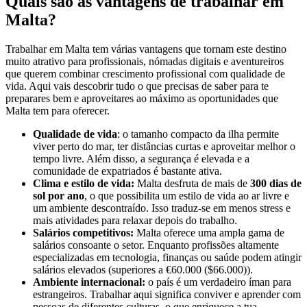
Quais são as vantagens de trabalhar em
Malta?
Trabalhar em Malta tem várias vantagens que tornam este destino
muito atrativo para profissionais, nómadas digitais e aventureiros
que querem combinar crescimento profissional com qualidade de
vida. Aqui vais descobrir tudo o que precisas de saber para te
preparares bem e aproveitares ao máximo as oportunidades que
Malta tem para oferecer.
Qualidade de vida
: o tamanho compacto da ilha permite
viver perto do mar, ter distâncias curtas e aproveitar melhor o
tempo livre. Além disso, a segurança é elevada e a
comunidade de expatriados é bastante ativa.
Clima e estilo de vida:
Malta desfruta de mais de
300 dias de
sol por ano
, o que possibilita um estilo de vida ao ar livre e
um ambiente descontraído. Isso traduz-se em menos stress e
mais atividades para relaxar depois do trabalho.
Salários competitivos:
Malta oferece uma ampla gama de
salários consoante o setor. Enquanto profissões altamente
especializadas em tecnologia, finanças ou saúde podem atingir
salários elevados (superiores a €60.000 ($66.000)).
Ambiente internacional:
o país é um verdadeiro íman para
estrangeiros. Trabalhar aqui significa conviver e aprender com
pessoas de diferentes culturas, o que enriquece a tua