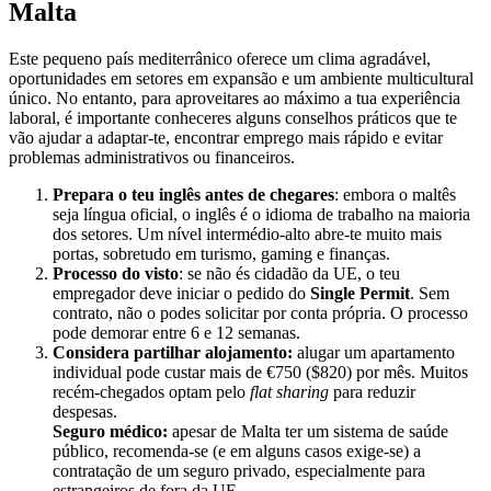
Malta
Este pequeno país mediterrânico oferece um clima agradável,
oportunidades em setores em expansão e um ambiente multicultural
único. No entanto, para aproveitares ao máximo a tua experiência
laboral, é importante conheceres alguns conselhos práticos que te
vão ajudar a adaptar-te, encontrar emprego mais rápido e evitar
problemas administrativos ou financeiros.
Prepara o teu inglês antes de chegares
: embora o maltês
seja língua oficial, o inglês é o idioma de trabalho na maioria
dos setores. Um nível intermédio-alto abre-te muito mais
portas, sobretudo em turismo, gaming e finanças.
Processo do visto
: se não és cidadão da UE, o teu
empregador deve iniciar o pedido do
Single Permit
. Sem
contrato, não o podes solicitar por conta própria. O processo
pode demorar entre 6 e 12 semanas.
Considera partilhar alojamento:
alugar um apartamento
individual pode custar mais de €750 ($820) por mês. Muitos
recém-chegados optam pelo
flat sharing
para reduzir
despesas.
Seguro médico:
apesar de Malta ter um sistema de saúde
público, recomenda-se (e em alguns casos exige-se) a
contratação de um seguro privado, especialmente para
estrangeiros de fora da UE.