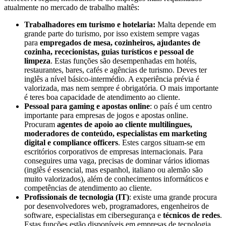
atualmente no mercado de trabalho maltês:
Trabalhadores em turismo e hotelaria:
Malta depende em
grande parte do turismo, por isso existem sempre vagas
para
empregados de mesa, cozinheiros, ajudantes de
cozinha, rececionistas, guias turísticos e pessoal de
limpeza
. Estas funções são desempenhadas em hotéis,
restaurantes, bares, cafés e agências de turismo. Deves ter
inglês a nível básico-intermédio. A experiência prévia é
valorizada, mas nem sempre é obrigatória. O mais importante
é teres boa capacidade de atendimento ao cliente.
Pessoal para gaming e apostas online
: o país é um centro
importante para empresas de jogos e apostas online.
Procuram
agentes de apoio ao cliente multilingues,
moderadores de conteúdo, especialistas em marketing
digital e compliance officers
. Estes cargos situam-se em
escritórios corporativos de empresas internacionais. Para
conseguires uma vaga, precisas de dominar vários idiomas
(inglês é essencial, mas espanhol, italiano ou alemão são
muito valorizados), além de conhecimentos informáticos e
competências de atendimento ao cliente.
Profissionais de tecnologia (IT)
: existe uma grande procura
por desenvolvedores web, programadores, engenheiros de
software, especialistas em cibersegurança e
técnicos de redes
.
Estas funções estão disponíveis em empresas de tecnologia,