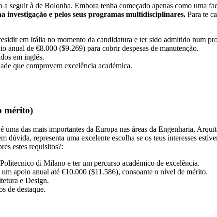
go a seguir à de Bolonha. Embora tenha começado apenas como uma facu
a investigação e pelos seus programas multidisciplinares.
Para te ca
sidir em Itália no momento da candidatura e ter sido admitido num pr
ídio anual de €8.000 ($9.269) para cobrir despesas de manutenção.
ados em inglês.
lidade que comprovem excelência académica.
o mérito)
 uma das mais importantes da Europa nas áreas da Engenharia, Arquite
m dúvida, representa uma excelente escolha se os teus interesses estiv
es estes requisitos?:
olitecnico di Milano e ter um percurso académico de excelência.
e um apoio anual até €10.000 ($11.586), consoante o nível de mérito.
tetura e Design.
os de destaque.