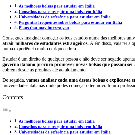
As melhores bolsas para estudar em Itália
Conselhos para conseguir uma bolsa em Itália
Universidades de referência para estudar em Itália
Perguntas frequentes sobre bolsas para estudar em Itália
Plans that may interest you
Consegues imaginar começar os teus estudos numa das melhores unive
atrair milhares de estudantes estrangeiros.
Além disso, vais ter a 
numa experiência muito enriquecedora.
Estudar é um direito de qualquer pessoa e não deve ser negado apenas 
governo italiano procura promover novas bolsas que possam ser at
cobrem desde as propinas até ao alojamento.
De seguida,
vamos analisar cada uma destas bolsas e explicar-te e
universidades italianas onde podes começar o teu novo futuro profissio
Contents
As melhores bolsas para estudar em Itália
Conselhos para conseguir uma bolsa em Itália
Universidades de referência para estudar em Itália