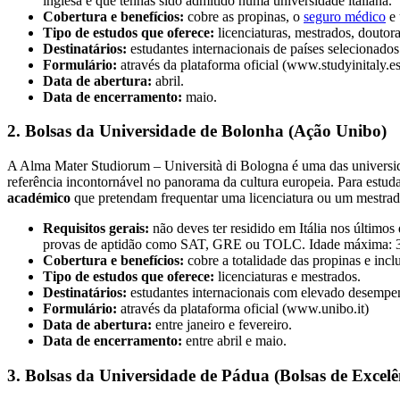
inglesa e que tenhas sido admitido numa universidade italiana.
Cobertura e benefícios:
cobre as propinas, o
seguro médico
e 
Tipo de estudos que oferece:
licenciaturas, mestrados, doutor
Destinatários:
estudantes internacionais de países selecionados 
Formulário:
através da plataforma oficial (www.studyinitaly.est
Data de abertura:
abril.
Data de encerramento:
maio.
2. Bolsas da Universidade de Bolonha (Ação Unibo)
A Alma Mater Studiorum – Università di Bologna é uma das universida
referência incontornável no panorama da cultura europeia. Para estudar
académico
que pretendam frequentar uma licenciatura ou um mestrado 
Requisitos gerais:
não deves ter residido em Itália nos últimos
provas de aptidão como SAT, GRE ou TOLC. Idade máxima: 3
Cobertura e benefícios:
cobre a totalidade das propinas e incl
Tipo de estudos que oferece:
licenciaturas e mestrados.
Destinatários:
estudantes internacionais com elevado desemp
Formulário:
através da plataforma oficial (www.unibo.it)
Data de abertura:
entre janeiro e fevereiro.
Data de encerramento:
entre abril e maio.
3. Bolsas da Universidade de Pádua (Bolsas de Excel