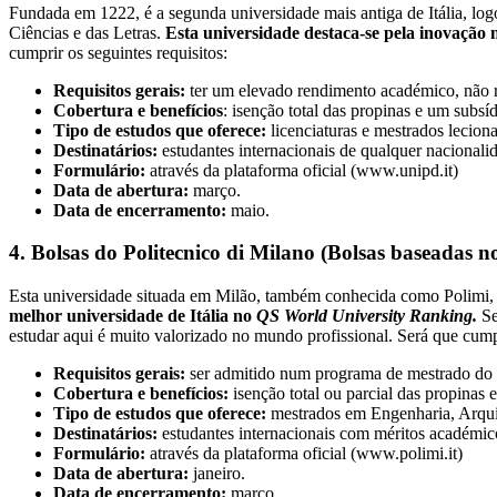
Fundada em 1222, é a segunda universidade mais antiga de Itália, lo
Ciências e das Letras.
Esta universidade destaca-se pela inovação n
cumprir os seguintes requisitos:
Requisitos gerais:
ter um elevado rendimento académico, não re
Cobertura e benefícios
: isenção total das propinas e um subs
Tipo de estudos que oferece:
licenciaturas e mestrados lecion
Destinatários:
estudantes internacionais de qualquer naciona
Formulário:
através da plataforma oficial (www.unipd.it)
Data de abertura:
março.
Data de encerramento:
maio.
4. Bolsas do Politecnico di Milano (Bolsas baseadas n
Esta universidade situada em Milão, também conhecida como Polimi, é
melhor universidade de Itália no
QS World University Ranking.
Se
estudar aqui é muito valorizado no mundo profissional. Será que cumpr
Requisitos gerais:
ser admitido num programa de mestrado do P
Cobertura e benefícios:
isenção total ou parcial das propinas 
Tipo de estudos que oferece:
mestrados em Engenharia, Arqui
Destinatários:
estudantes internacionais com méritos académic
Formulário:
através da plataforma oficial (www.polimi.it)
Data de abertura:
janeiro.
Data de encerramento:
março.