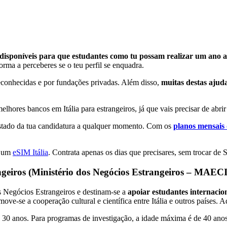
 disponíveis para que estudantes como tu possam realizar um ano 
 forma a perceberes se o teu perfil se enquadra.
reconhecidas e por fundações privadas. Além disso,
muitas destas ajud
ores bancos em Itália para estrangeiros, já que vais precisar de abrir
estado da tua candidatura a qualquer momento. Com os
planos mensais 
e um
eSIM Itália
. Contrata apenas os dias que precisares, sem trocar de
ngeiros (Ministério dos Negócios Estrangeiros – MAECI
os Negócios Estrangeiros e destinam-se a
apoiar estudantes internaci
ove-se a cooperação cultural e científica entre Itália e outros países. A
 e 30 anos. Para programas de investigação, a idade máxima é de 40 ano