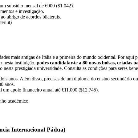
um subsídio mensal de €900 ($1.042).
amentos e investigação.
ao abrigo de acordos bilaterais.
eri.it)
des mais antigas de Itália e a primeira do mundo ocidental. Por aqui p
 nesta instituição,
podes candidatar-te a 80 novas bolsas, criadas 
nesta prestigiada universidade. Consulta as condições para seres benefi
 dois anos. Além disso, precisas de um diploma do ensino secundário ou 
0 anos.
ui um apoio financeiro anual até €11.000 ($12.745).
enho académico.
ência Internacional Pádua)