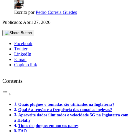
Escrito por
Pedro Correia Guedes
Publicado: Abril 27, 2026
Facebook
Twitter
LinkedIn
E-mail
Copie o link
Contents
Quais plugues e tomadas são utilizados na Inglaterra?
Qual é a tensão e a frequência das tomadas inglesas?
Aproveite dados ilimitados e velocidade 5G na Inglaterra com
a Holafly
Tipos de plugues em outros países
FAQ