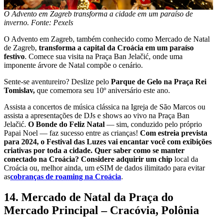
O Advento em Zagreb transforma a cidade em um paraíso de
inverno. Fonte: Pexels
O Advento em Zagreb, também conhecido como Mercado de Natal
de Zagreb,
transforma a capital da Croácia em um paraíso
festivo
. Comece sua visita na Praça Ban Jelačić, onde uma
imponente árvore de Natal compõe o cenário.
Sente-se aventureiro? Deslize pelo
Parque de Gelo na Praça Rei
Tomislav,
que comemora seu 10º aniversário este ano.
Assista a concertos de música clássica na Igreja de São Marcos ou
assista a apresentações de DJs e shows ao vivo na Praça Ban
Jelačić.
O Bonde do Feliz Natal
— sim, conduzido pelo próprio
Papai Noel — faz sucesso entre as crianças!
Com estreia prevista
para 2024, o Festival das Luzes vai encantar você com exibições
criativas por toda a cidade. Quer saber como se manter
conectado na Croácia? Considere adquirir um chip
local da
Croácia ou, melhor ainda, um eSIM de dados ilimitado para evitar
as
cobranças de roaming na Croácia
.
14. Mercado de Natal da Praça do
Mercado Principal – Cracóvia, Polônia