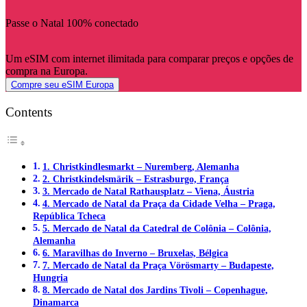
Passe o Natal 100% conectado
Um eSIM com internet ilimitada para comparar preços e opções de
compra na Europa.
Compre seu eSIM Europa
Contents
1. Christkindlesmarkt – Nuremberg, Alemanha
2. Christkindelsmärik – Estrasburgo, França
3. Mercado de Natal Rathausplatz – Viena, Áustria
4. Mercado de Natal da Praça da Cidade Velha – Praga,
República Tcheca
5. Mercado de Natal da Catedral de Colônia – Colônia,
Alemanha
6. Maravilhas do Inverno – Bruxelas, Bélgica
7. Mercado de Natal da Praça Vörösmarty – Budapeste,
Hungria
8. Mercado de Natal dos Jardins Tivoli – Copenhague,
Dinamarca