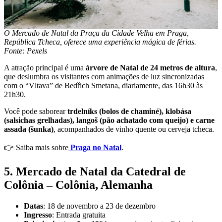
O Mercado de Natal da Praça da Cidade Velha em Praga,
República Tcheca, oferece uma experiência mágica de férias.
Fonte: Pexels
A atração principal é uma
árvore de Natal de 24 metros de altura
,
que deslumbra os visitantes com animações de luz sincronizadas
com o “Vltava” de Bedřich Smetana, diariamente, das 16h30 às
21h30.
Você pode saborear
trdelníks (bolos de chaminé), klobása
(salsichas grelhadas), langoš (pão achatado com queijo) e carne
assada (šunka)
, acompanhados de vinho quente ou cerveja tcheca.
👉 Saiba mais sobre
Praga no Natal
.
5. Mercado de Natal da Catedral de
Colônia – Colônia, Alemanha
Datas
: 18 de novembro a 23 de dezembro
Ingresso
: Entrada gratuita