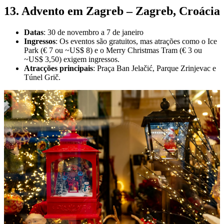
13. Advento em Zagreb – Zagreb, Croácia
Datas
: 30 de novembro a 7 de janeiro
Ingressos
: Os eventos são gratuitos, mas atrações como o Ice
Park (€ 7 ou ~US$ 8) e o Merry Christmas Tram (€ 3 ou
~US$ 3,50) exigem ingressos.
Atracções principais
: Praça Ban Jelačić, Parque Zrinjevac e
Túnel Grič.