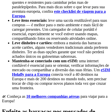
quentes e resistentes para caminhar pelas ruas de
paralelepípedos. Para mais dicas sobre o que levar para sua
aventura europeia, confira
este checklist de viagem para a
Europa
.
Leve itens essenciais:
leve uma sacola reutilizável para suas
compras — é melhor para o meio ambiente e mais fácil de
carregar presentes. Um carregador de celular portátil é
essencial, especialmente se você estiver usando mapas,
compartilhando fotos ou reservando atividades online.
Leve dinheiro e cartões:
embora a maioria das barracas
aceite cartões, alguns vendedores tradicionais ainda preferem
dinheiro. Ter as duas opções garante que você não perderá
achados únicos ou guloseimas saborosas.
Mantenha-se conectado com um eSIM:
uma internet
confiável é essencial para se orientar, verificar informações de
mercado ou compartilhar a diversão das suas férias. Um
eSIM
Holafly para a Europa
conecta você a 40 destinos na
Europa e mais de 200 destinos no mundo todo, sem precisar
trocar de chip ou comprar novos planos toda vez que cruzar
uma fronteira.
🛫 Conheça as
10 melhores companhias aéreas
para viajar para a
Europa!
Enfeite as barracas nos mercados de