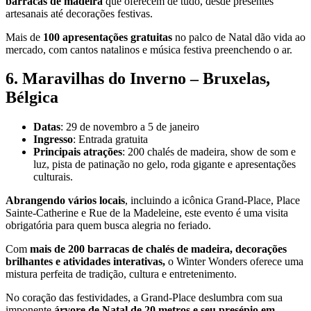
barracas de madeira
que oferecem de tudo, desde presentes
artesanais até decorações festivas.
Mais de
100 apresentações gratuitas
no palco de Natal dão vida ao
mercado, com cantos natalinos e música festiva preenchendo o ar.
6. Maravilhas do Inverno – Bruxelas,
Bélgica
Datas
: 29 de novembro a 5 de janeiro
Ingresso
: Entrada gratuita
Principais atrações
: 200 chalés de madeira, show de som e
luz, pista de patinação no gelo, roda gigante e apresentações
culturais.
Abrangendo vários locais
, incluindo a icônica Grand-Place, Place
Sainte-Catherine e Rue de la Madeleine, este evento é uma visita
obrigatória para quem busca alegria no feriado.
Com
mais de 200 barracas de chalés de madeira, decorações
brilhantes e atividades interativas,
o Winter Wonders oferece uma
mistura perfeita de tradição, cultura e entretenimento.
No coração das festividades, a Grand-Place deslumbra com sua
imponente
árvore de Natal de 20 metros e seu presépio em