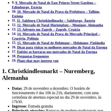
9. Mercado de Natal de East Princes Street Gardens –
Edimburgo, Escócia
10. Mercado de Natal da Praça da Prefeitura – Tallinn,
Estônia
11. Salzburg Christkindlmarkt – Salzburgo, Áustria
12. Mercado de Natal Marienplatz – Munique, Alemanha
13. Advento em Zagreb – Zagreb, Croácia
14. Mercado de Natal da Praça do Mercado Principal –
Cracóvia, Polônia
15. Mercado de Natal de Helsinque – Helsinque, Finlândia
Dicas para visitar os melhores mercados de Natal da Europa
Enfeite as barracas nos mercados de Natal da Europa
Perguntas frequentes
Plans that may interest you
1. Christkindlesmarkt – Nuremberg,
Alemanha
Datas
: 29 de novembro a dezembro. O horário de
funcionamento é das 10h às 21h, diariamente, com uma
cerimônia de abertura especial no dia 29 de novembro, às
17h30.
Ingresso
: Entrada gratuita
Principais atrações:
Barracas de madeira tradicionais que