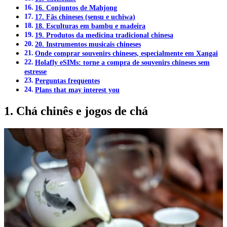
16. Conjuntos de Mahjong
17. Fãs chineses (sensu e uchiwa)
18. Esculturas em bambu e madeira
19. Produtos da medicina tradicional chinesa
20. Instrumentos musicais chineses
Onde comprar souvenirs chineses, especialmente em Xangai
Holafly eSIMs: torne a compra de souvenirs chineses sem
estresse
Perguntas frequentes
Plans that may interest you
1. Chá chinês e jogos de chá