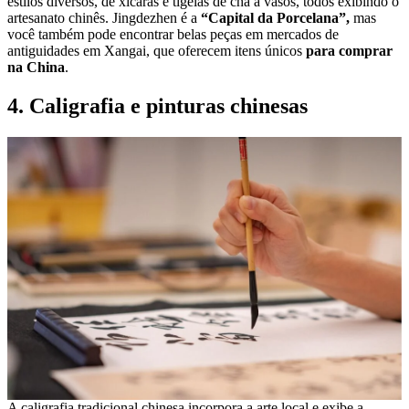
estilos diversos, de xícaras e tigelas de chá a vasos, todos exibindo o
artesanato chinês. Jingdezhen é a
“Capital da Porcelana”,
mas
você também pode encontrar belas peças em mercados de
antiguidades em Xangai, que oferecem itens únicos
para comprar
na China
.
4. Caligrafia e pinturas chinesas
A caligrafia tradicional chinesa incorpora a arte local e exibe a