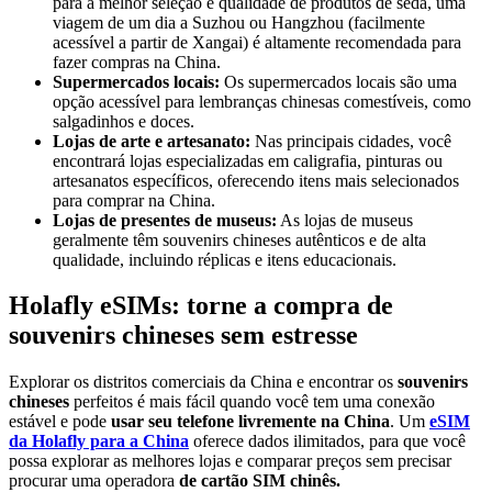
para a melhor seleção e qualidade de produtos de seda, uma
viagem de um dia a Suzhou ou Hangzhou (facilmente
acessível a partir de Xangai) é altamente recomendada para
fazer compras na China.
Supermercados locais:
Os supermercados locais são uma
opção acessível para lembranças chinesas comestíveis, como
salgadinhos e doces.
Lojas de arte e artesanato:
Nas principais cidades, você
encontrará lojas especializadas em caligrafia, pinturas ou
artesanatos específicos, oferecendo itens mais selecionados
para comprar na China.
Lojas de presentes de museus:
As lojas de museus
geralmente têm souvenirs chineses autênticos e de alta
qualidade, incluindo réplicas e itens educacionais.
Holafly eSIMs: torne a compra de
souvenirs chineses sem estresse
Explorar os distritos comerciais da China e encontrar os
souvenirs
chineses
perfeitos é mais fácil quando você tem uma conexão
estável e pode
usar seu telefone livremente na China
. Um
eSIM
da Holafly para a China
oferece dados ilimitados, para que você
possa explorar as melhores lojas e comparar preços sem precisar
procurar uma operadora
de cartão SIM chinês.