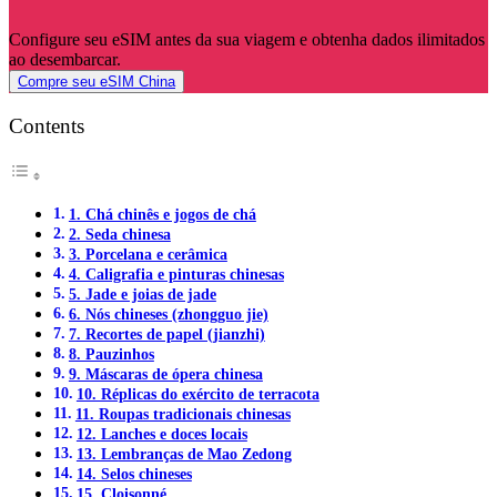
Configure seu eSIM antes da sua viagem e obtenha dados ilimitados
ao desembarcar.
Compre seu eSIM China
Contents
1. Chá chinês e jogos de chá
2. Seda chinesa
3. Porcelana e cerâmica
4. Caligrafia e pinturas chinesas
5. Jade e joias de jade
6. Nós chineses (zhongguo jie)
7. Recortes de papel (jianzhi)
8. Pauzinhos
9. Máscaras de ópera chinesa
10. Réplicas do exército de terracota
11. Roupas tradicionais chinesas
12. Lanches e doces locais
13. Lembranças de Mao Zedong
14. Selos chineses
15. Cloisonné