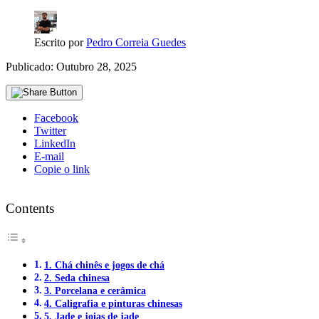
Escrito por
Pedro Correia Guedes
Publicado: Outubro 28, 2025
Facebook
Twitter
LinkedIn
E-mail
Copie o link
Contents
1. Chá chinês e jogos de chá
2. Seda chinesa
3. Porcelana e cerâmica
4. Caligrafia e pinturas chinesas
5. Jade e joias de jade