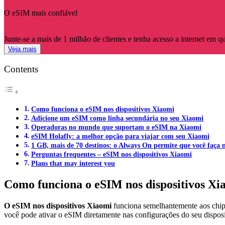
O eSIM mais confiável
Junte-se a mais de 1 milhão de clientes e tenha acesso a internet em q
Veja mais
Contents
Como funciona o eSIM nos dispositivos Xiaomi
Adicione um eSIM como linha secundária no seu Xiaomi
Operadoras no mundo que suportam o eSIM na Xiaomi
eSIM Holafly: a melhor opção para viajar com seu Xiaomi
1 GB, mais de 70 destinos: o Always On permite que você faça 
Perguntas frequentes – eSIM nos dispositivos Xiaomi
Plans that may interest you
Como funciona o eSIM nos dispositivos Xi
O eSIM nos dispositivos Xiaomi
funciona semelhantemente aos chips
você pode ativar o eSIM diretamente nas configurações do seu dispos