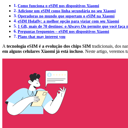
Como funciona o eSIM nos dispositivos Xiaomi
Adicione um eSIM como linha secundária no seu Xiaomi
Operadoras no mundo que suportam o eSIM na Xiaomi
eSIM Holafly: a melhor opção para viajar com seu Xiaomi
1 GB, mais de 70 destinos: o Always On permite que você faça 
Perguntas frequentes – eSIM nos dispositivos Xiaomi
Plans that may interest you
A
tecnologia eSIM é a evolução dos chips SIM
tradicionais, dos n
em alguns celulares Xiaomi já está incluso
. Neste artigo, veremos 