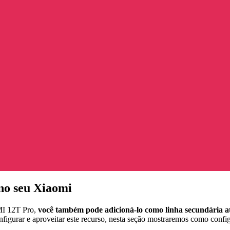
no seu Xiaomi
MI 12T Pro,
você também pode adicioná-lo como linha secundária 
figurar e aproveitar este recurso, nesta seção mostraremos como config