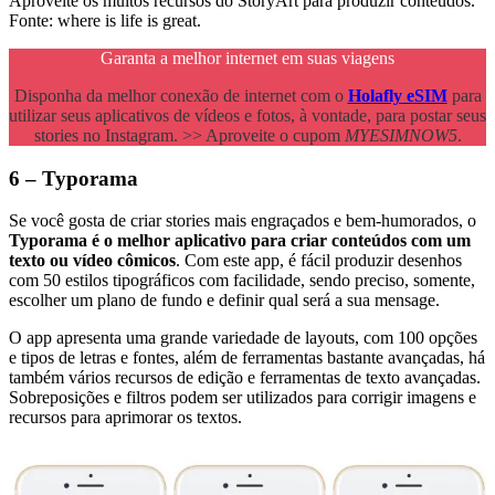
Aproveite os muitos recursos do StoryArt para produzir conteúdos.
Fonte: where is life is great.
Garanta a melhor internet em suas viagens
Disponha da melhor conexão de internet com o
Holafly eSIM
para
utilizar seus aplicativos de vídeos e fotos, à vontade, para postar seus
stories no Instagram. >> Aproveite o cupom
MYESIMNOW5
.
6 – Typorama
Se você gosta de criar stories mais engraçados e bem-humorados, o
Typorama é o melhor aplicativo para criar conteúdos com um
texto ou vídeo cômicos
. Com este app, é fácil produzir desenhos
com 50 estilos tipográficos com facilidade, sendo preciso, somente,
escolher um plano de fundo e definir qual será a sua mensage.
O app apresenta uma grande variedade de layouts, com 100 opções
e tipos de letras e fontes, além de ferramentas bastante avançadas, há
também vários recursos de edição e ferramentas de texto avançadas.
Sobreposições e filtros podem ser utilizados para corrigir imagens e
recursos para aprimorar os textos.