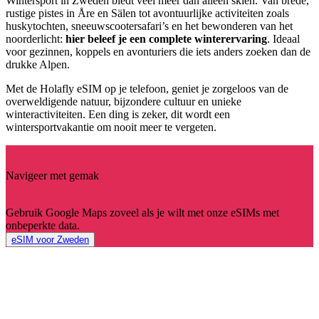
Wintersport in Zweden biedt veel meer dan alleen skiën. Van brede,
rustige pistes in Åre en Sälen tot avontuurlijke activiteiten zoals
huskytochten, sneeuwscootersafari’s en het bewonderen van het
noorderlicht:
hier beleef je een complete winterervaring
. Ideaal
voor gezinnen, koppels en avonturiers die iets anders zoeken dan de
drukke Alpen.
Met de Holafly eSIM op je telefoon, geniet je zorgeloos van de
overweldigende natuur, bijzondere cultuur en unieke
winteractiviteiten. Een ding is zeker, dit wordt een
wintersportvakantie om nooit meer te vergeten.
Navigeer met gemak
Gebruik Google Maps zoveel als je wilt met onze eSIMs met
onbeperkte data.
eSIM voor Zweden