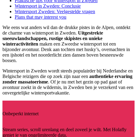
Praktische tips voor wintersport in Zweden
Wintersport in Zweden: Conclusie
Wintersport Zweden: Veelgestelde vragen
Plans that may interest you
Wie eens wat anders wil dan de drukke pistes in de Alpen, ontdekt
de charme van wintersport in Zweden.
Uitgestrekte
sneeuwlandschappen, rustige skipistes en unieke
winteractiviteiten
maken een Zweedse wintersport
tot een
bijzonder avontuur. Denk aan tochten met husky’s, overnachten in
een ijshotel en het noorderlicht zien dansen boven besneeuwde
bossen.
Wintersport in Zweden wordt steeds populairder bij Nederlandse en
Belgische reizigers die op zoek zijn naar een
authentieke ervaring
zonder massatoerisme
. Of je nu met het gezin op pad gaat of
avontuur zoekt in de wildernis, in Zweden ben je verzekerd van een
onvergetelijke wintersportvakantie.
Onbeperkt internet
Stream series, scroll urenlang en deel zoveel je wilt. Met Holafly
geniet je van ongelimiteerde data.