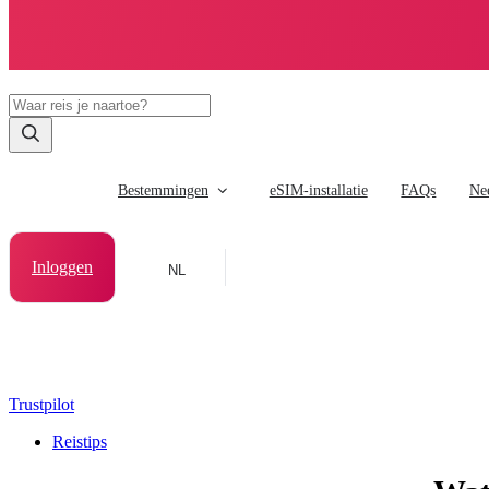
Bestemmingen
eSIM-installatie
FAQs
Ne
Inloggen
NL
Trustpilot
Reistips