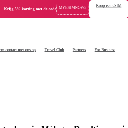
Koop een eSIM
MYESIMNOW5
Krijg 5% korting met de code
em contact met ons op
Travel Club
Partners
For Business