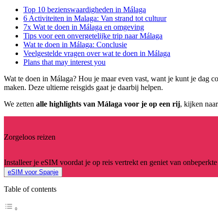
Top 10 bezienswaardigheden in Málaga
6 Activiteiten in Malaga: Van strand tot cultuur
7x Wat te doen in Málaga en omgeving
Tips voor een onvergetelijke trip naar Málaga
Wat te doen in Málaga: Conclusie
Veelgestelde vragen over wat te doen in Málaga
Plans that may interest you
Wat te doen in Málaga? Hou je maar even vast, want je kunt je dag c
maken. Deze ultieme reisgids gaat je daarbij helpen.
We zetten
alle highlights van Málaga
voor je op een rij
, kijken naa
Zorgeloos reizen
Installeer je eSIM voordat je op reis vertrekt en geniet van onbeperkte
eSIM voor Spanje
Table of contents