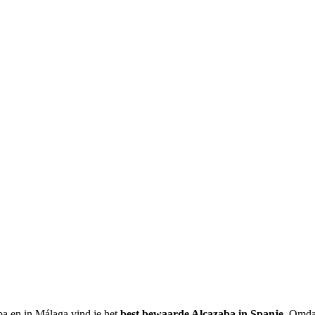
a en in Málaga vind je het
best bewaarde Alcazaba in Spanje
. Omdat