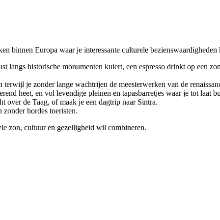
ekken binnen Europa waar je interessante culturele bezienswaardigheden 
 rust langs historische monumenten kuiert, een espresso drinkt op een z
n terwijl je zonder lange wachtrijen de meesterwerken van de renaissanc
nd heet, en vol levendige pleinen en tapasbarretjes waar je tot laat bui
cht over de Taag, of maak je een dagtrip naar Sintra.
 zonder hordes toeristen.
ie zon, cultuur en gezelligheid wil combineren.