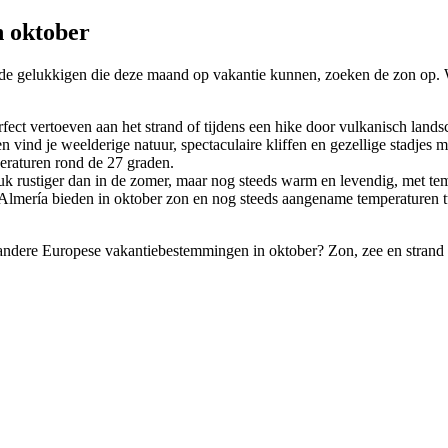
n oktober
 dus de gelukkigen die deze maand op vakantie kunnen, zoeken de zon op
rfect vertoeven aan het strand of tijdens een hike door vulkanisch land
vind je weelderige natuur, spectaculaire kliffen en gezellige stadjes me
peraturen rond de 27 graden.
tuk rustiger dan in de zomer, maar nog steeds warm en levendig, met t
 Almería
bieden in oktober zon en nog steeds aangename temperaturen tu
e andere Europese vakantiebestemmingen in oktober?
Zon, zee en strand