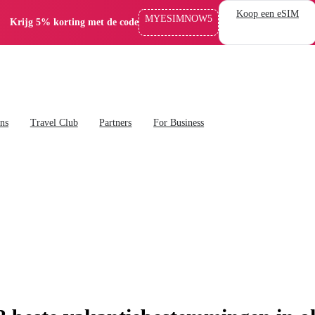
Koop een eSIM
MYESIMNOW5
Krijg 5% korting met de code
ans
Travel Club
Partners
For Business