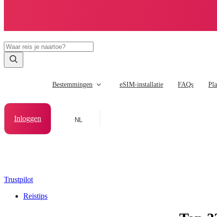
Bestemmingen
eSIM-installatie
FAQs
Pl
Inloggen
NL
Trustpilot
Reistips