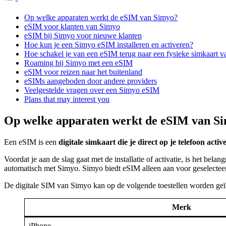
Op welke apparaten werkt de eSIM van Simyo?
eSIM voor klanten van Simyo
eSIM bij Simyo voor nieuwe klanten
Hoe kun je een Simyo eSIM installeren en activeren?
Hoe schakel je van een eSIM terug naar een fysieke simkaart 
Roaming bij Simyo met een eSIM
eSIM voor reizen naar het buitenland
eSIMs aangeboden door andere providers
Veelgestelde vragen over een Simyo eSIM
Plans that may interest you
Op welke apparaten werkt de eSIM van S
Een eSIM is een
digitale simkaart die je direct op je telefoon activ
Voordat je aan de slag gaat met de installatie of activatie, is het belang
automatisch met Simyo. Simyo biedt eSIM alleen aan voor geselecteerd
De digitale SIM van Simyo kan op de volgende toestellen worden geïn
Merk
iPhone