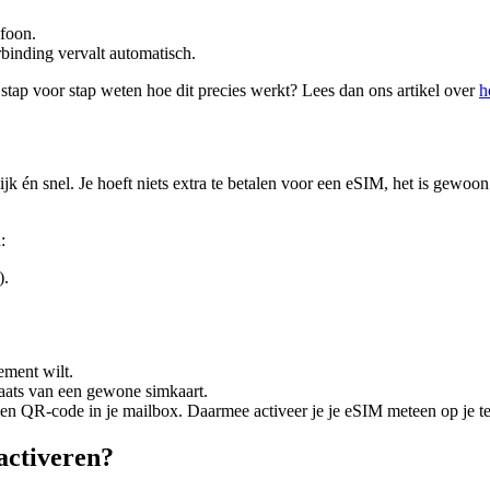
foon.
binding vervalt automatisch.
e stap voor stap weten hoe dit precies werkt? Lees dan ons artikel over
h
 én snel. Je hoeft niets extra te betalen voor een eSIM, het is gewoon
:
).
ement wilt.
laats van een gewone simkaart.
een QR-code in je mailbox. Daarmee activeer je je eSIM meteen op je t
activeren?