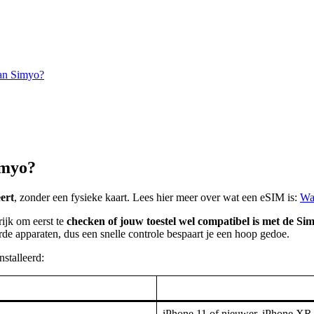
van Simyo?
imyo?
eert
, zonder een fysieke kaart. Lees hier meer over wat een eSIM is:
Wat
rijk om eerst te
checken of jouw toestel wel compatibel is met de S
e apparaten, dus een snelle controle bespaart je een hoop gedoe.
stalleerd:
iPhone 11 of nieuwer, iPhone X