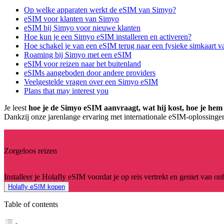
Op welke apparaten werkt de eSIM van Simyo?
eSIM voor klanten van Simyo
eSIM bij Simyo voor nieuwe klanten
Hoe kun je een Simyo eSIM installeren en activeren?
Hoe schakel je van een eSIM terug naar een fysieke simkaart 
Roaming bij Simyo met een eSIM
eSIM voor reizen naar het buitenland
eSIMs aangeboden door andere providers
Veelgestelde vragen over een Simyo eSIM
Plans that may interest you
Je leest
hoe je de Simyo eSIM aanvraagt, wat hij kost, hoe je hem ins
Dankzij onze jarenlange ervaring met internationale eSIM-oplossingen 
Zorgeloos reizen
Installeer je Holafly eSIM voordat je op reis vertrekt en geniet van o
Holafly eSIM kopen
Table of contents