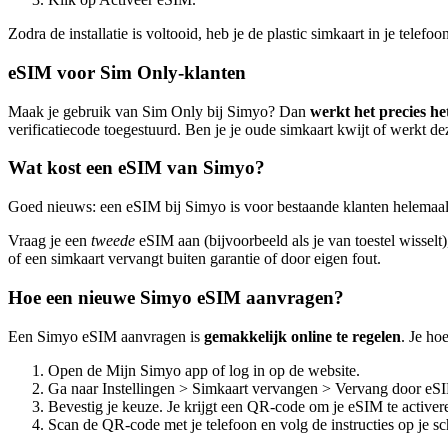
Zodra de installatie is voltooid, heb je de plastic simkaart in je telef
eSIM voor Sim Only-klanten
Maak je gebruik van Sim Only bij Simyo? Dan
werkt het precies he
verificatiecode toegestuurd. Ben je je oude simkaart kwijt of werkt d
Wat kost een eSIM van Simyo?
Goed nieuws: een eSIM bij Simyo is voor bestaande klanten helemaa
Vraag je een
tweede
eSIM aan (bijvoorbeeld als je van toestel wissel
of een simkaart vervangt buiten garantie of door eigen fout.
Hoe een nieuwe Simyo eSIM aanvragen?
Een Simyo eSIM aanvragen is
gemakkelijk online te regelen
. Je ho
Open de Mijn Simyo app of log in op de website.
Ga naar Instellingen > Simkaart vervangen > Vervang door eS
Bevestig je keuze. Je krijgt een QR-code om je eSIM te activer
Scan de QR-code met je telefoon en volg de instructies op je s