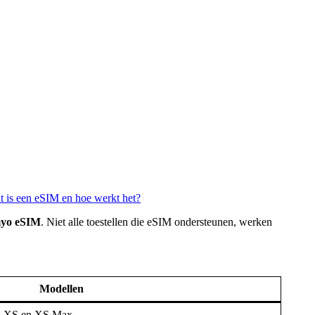
 is een eSIM en hoe werkt het?
imyo eSIM
. Niet alle toestellen die eSIM ondersteunen, werken
Modellen
R, XS en XS Max