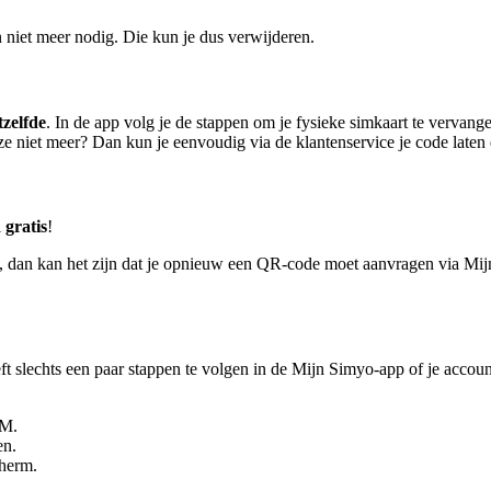
oon niet meer nodig. Die kun je dus verwijderen.
tzelfde
. In de app volg je de stappen om je fysieke simkaart te vervang
eze niet meer? Dan kun je eenvoudig via de klantenservice je code laten
l
gratis
!
t), dan kan het zijn dat je opnieuw een QR-code moet aanvragen via Mij
eft slechts een paar stappen te volgen in de Mijn Simyo-app of je accou
IM.
en.
cherm.