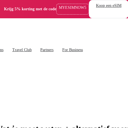
Koop een eSIM
MYESIMNOW5
Krijg 5% korting met de code
ans
Travel Club
Partners
For Business