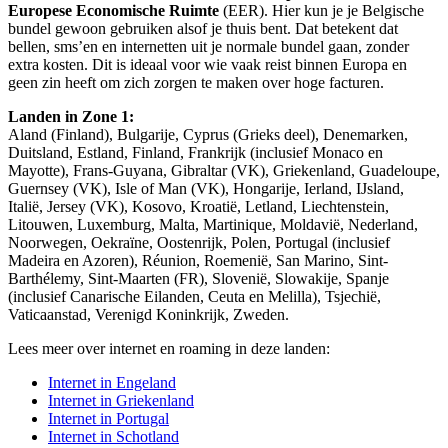
Europese Economische Ruimte
(EER). Hier kun je je Belgische
bundel gewoon gebruiken alsof je thuis bent. Dat betekent dat
bellen, sms’en en internetten uit je normale bundel gaan, zonder
extra kosten. Dit is ideaal voor wie vaak reist binnen Europa en
geen zin heeft om zich zorgen te maken over hoge facturen.
Landen in Zone 1:
Aland (Finland), Bulgarije, Cyprus (Grieks deel), Denemarken,
Duitsland, Estland, Finland, Frankrijk (inclusief Monaco en
Mayotte), Frans-Guyana, Gibraltar (VK), Griekenland, Guadeloupe,
Guernsey (VK), Isle of Man (VK), Hongarije, Ierland, IJsland,
Italië, Jersey (VK), Kosovo, Kroatië, Letland, Liechtenstein,
Litouwen, Luxemburg, Malta, Martinique, Moldavië, Nederland,
Noorwegen, Oekraïne, Oostenrijk, Polen, Portugal (inclusief
Madeira en Azoren), Réunion, Roemenië, San Marino, Sint-
Barthélemy, Sint-Maarten (FR), Slovenië, Slowakije, Spanje
(inclusief Canarische Eilanden, Ceuta en Melilla), Tsjechië,
Vaticaanstad, Verenigd Koninkrijk, Zweden.
Lees meer over internet en roaming in deze landen:
Internet in Engeland
Internet in Griekenland
Internet in Portugal
Internet in Schotland