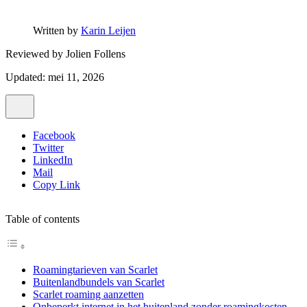
Written by
Karin Leijen
Reviewed by
Jolien Follens
Updated: mei 11, 2026
Facebook
Twitter
LinkedIn
Mail
Copy Link
Table of contents
Roamingtarieven van Scarlet
Buitenlandbundels van Scarlet
Scarlet roaming aanzetten
Onbeperkt internet in het buitenland zonder roamingkosten –