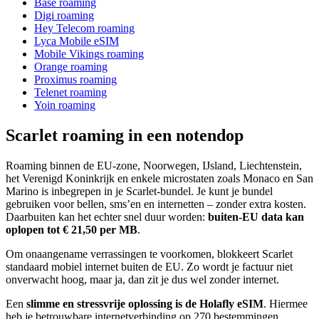
Base roaming
Digi roaming
Hey Telecom roaming
Lyca Mobile eSIM
Mobile Vikings roaming
Orange roaming
Proximus roaming
Telenet roaming
Yoin roaming
Scarlet roaming in een notendop
Roaming binnen de EU-zone, Noorwegen, IJsland, Liechtenstein,
het Verenigd Koninkrijk en enkele microstaten zoals Monaco en San
Marino is inbegrepen in je Scarlet-bundel. Je kunt je bundel
gebruiken voor bellen, sms’en en internetten – zonder extra kosten.
Daarbuiten kan het echter snel duur worden:
buiten-EU data kan
oplopen tot € 21,50 per MB
.
Om onaangename verrassingen te voorkomen, blokkeert Scarlet
standaard mobiel internet buiten de EU. Zo wordt je factuur niet
onverwacht hoog, maar ja, dan zit je dus wel zonder internet.
Een
slimme en stressvrije oplossing is de
Holafly eSIM
. Hiermee
heb je betrouwbare internetverbinding op 270 bestemmingen,