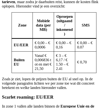
tarieven
, maar zodra je daarbuiten reist, kunnen de kosten flink
oplopen. Hieronder vind je een overzicht:
Oproepen
Mobiele
(uitgaand
Zone
data (per
/
SMS
MB)
inkomend
)
€ 0,00 – €
€ 0,00 – €
€ 0,00 – €
EU/EER
0,0006
0,16
0.07
Vanaf €
€ 3 – €
Buiten
0,006836 t
6,17 / €
€ 0,70
EU
ot en met €
1.50 – €
21,50
2.41
Zoals je ziet, lopen de prijzen buiten de EU al snel op. In de
volgende paragrafen lichten we per zone toe wat dit concreet
betekent en welke landen hieronder vallen.
Scarlet roaming: EU/EER
In zone 1 vallen alle landen binnen de
Europese Unie en de