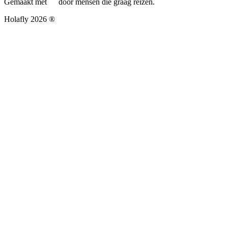
Gemaakt met
door mensen die graag reizen.
Holafly 2026 ®