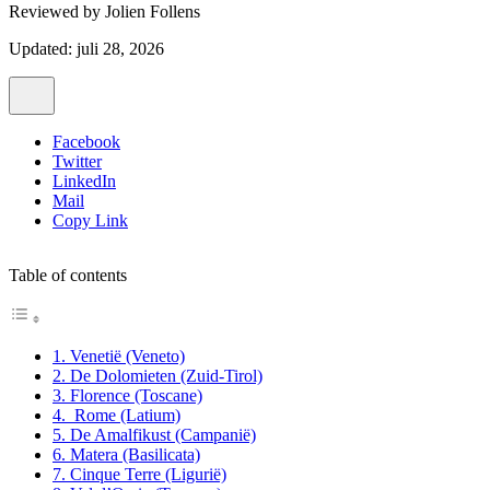
Reviewed by
Jolien Follens
Updated: juli 28, 2026
Facebook
Twitter
LinkedIn
Mail
Copy Link
Table of contents
1. Venetië (Veneto)
2. De Dolomieten (Zuid-Tirol)
3. Florence (Toscane)
4. Rome (Latium)
5. De Amalfikust (Campanië)
6. Matera (Basilicata)
7. Cinque Terre (Ligurië)