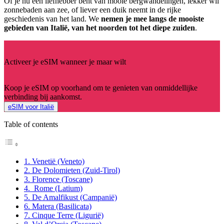
Of je nu een liefhebber bent van mooie bergwandelingen, lekker wil
zonnebaden aan zee, of liever een duik neemt in de rijke
geschiedenis van het land. We
nemen je mee langs de mooiste
gebieden van Italië, van het noorden tot het diepe zuiden
.
Activeer je eSIM wanneer je maar wilt
Koop je eSIM op voorhand om te genieten van onmiddellijke
verbinding bij aankomst.
eSIM voor Italië
Table of contents
1. Venetië (Veneto)
2. De Dolomieten (Zuid-Tirol)
3. Florence (Toscane)
4. Rome (Latium)
5. De Amalfikust (Campanië)
6. Matera (Basilicata)
7. Cinque Terre (Ligurië)