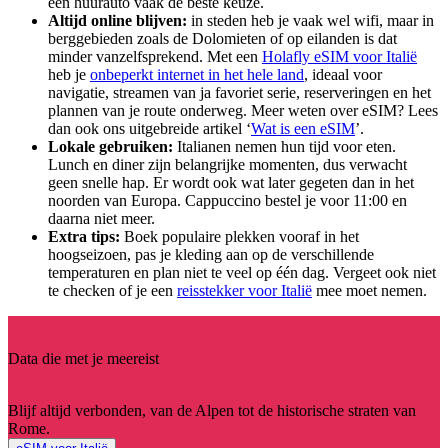
een huurauto vaak de beste keuze.
Altijd online blijven:
in steden heb je vaak wel wifi, maar in
berggebieden zoals de Dolomieten of op eilanden is dat
minder vanzelfsprekend. Met een
Holafly eSIM voor Italië
heb je
onbeperkt internet in het hele land
, ideaal voor
navigatie, streamen van ja favoriet serie, reserveringen en het
plannen van je route onderweg. Meer weten over eSIM? Lees
dan ook ons uitgebreide artikel ‘
Wat is een eSIM
’.
Lokale gebruiken:
Italianen nemen hun tijd voor eten.
Lunch en diner zijn belangrijke momenten, dus verwacht
geen snelle hap. Er wordt ook wat later gegeten dan in het
noorden van Europa. Cappuccino bestel je voor 11:00 en
daarna niet meer.
Extra tips:
Boek populaire plekken vooraf in het
hoogseizoen, pas je kleding aan op de verschillende
temperaturen en plan niet te veel op één dag. Vergeet ook niet
te checken of je een
reisstekker voor Italië
mee moet nemen.
Data die met je meereist
Blijf altijd verbonden, van de Alpen tot de historische straten van
Rome.