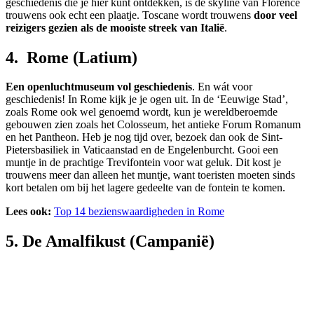
geschiedenis die je hier kunt ontdekken, is de skyline van Florence
trouwens ook echt een plaatje. Toscane wordt trouwens
door veel
reizigers gezien als de mooiste streek van Italië
.
4. Rome (Latium)
Een openluchtmuseum vol geschiedenis
. En wát voor
geschiedenis! In Rome kijk je je ogen uit. In de ‘Eeuwige Stad’,
zoals Rome ook wel genoemd wordt, kun je wereldberoemde
gebouwen zien zoals het Colosseum, het antieke Forum Romanum
en het Pantheon. Heb je nog tijd over, bezoek dan ook de Sint-
Pietersbasiliek in Vaticaanstad en de Engelenburcht. Gooi een
muntje in de prachtige Trevifontein voor wat geluk. Dit kost je
trouwens meer dan alleen het muntje, want toeristen moeten sinds
kort betalen om bij het lagere gedeelte van de fontein te komen.
Lees ook:
Top 14 bezienswaardigheden in Rome
5. De Amalfikust (Campanië)