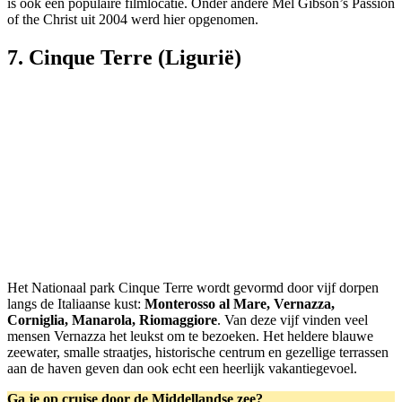
is ook een populaire filmlocatie. Onder andere Mel Gibson’s Passion
of the Christ uit 2004 werd hier opgenomen.
7. Cinque Terre (Ligurië)
Het Nationaal park Cinque Terre wordt gevormd door vijf dorpen
langs de Italiaanse kust:
Monterosso al Mare, Vernazza,
Corniglia, Manarola, Riomaggiore
. Van deze vijf vinden veel
mensen Vernazza het leukst om te bezoeken. Het heldere blauwe
zeewater, smalle straatjes, historische centrum en gezellige terrassen
aan de haven geven dan ook echt een heerlijk vakantiegevoel.
Ga je op cruise door de Middellandse zee?