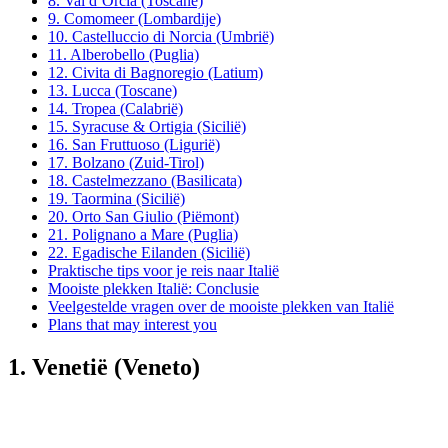
8. Val d’Orcia (Toscane)
9. Comomeer (Lombardije)
10. Castelluccio di Norcia (Umbrië)
11. Alberobello (Puglia)
12. Civita di Bagnoregio (Latium)
13. Lucca (Toscane)
14. Tropea (Calabrië)
15. Syracuse & Ortigia (Sicilië)
16. San Fruttuoso (Ligurië)
17. Bolzano (Zuid-Tirol)
18. Castelmezzano (Basilicata)
19. Taormina (Sicilië)
20. Orto San Giulio (Piëmont)
21. Polignano a Mare (Puglia)
22. Egadische Eilanden (Sicilië)
Praktische tips voor je reis naar Italië
Mooiste plekken Italië: Conclusie
Veelgestelde vragen over de mooiste plekken van Italië
Plans that may interest you
1. Venetië (Veneto)