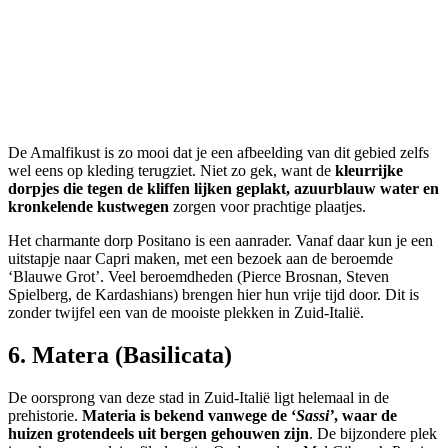
De Amalfikust is zo mooi dat je een afbeelding van dit gebied zelfs
wel eens op kleding terugziet. Niet zo gek, want de
kleurrijke
dorpjes die tegen de kliffen lijken geplakt, azuurblauw water en
kronkelende kustwegen
zorgen voor prachtige plaatjes.
Het charmante dorp Positano is een aanrader. Vanaf daar kun je een
uitstapje naar Capri maken, met een bezoek aan de beroemde
‘Blauwe Grot’. Veel beroemdheden (Pierce Brosnan, Steven
Spielberg, de Kardashians) brengen hier hun vrije tijd door. Dit is
zonder twijfel een van de
mooiste plekken in Zuid-Italië.
6. Matera (Basilicata)
De oorsprong van deze stad in Zuid-Italië ligt helemaal in de
prehistorie.
Materia is bekend vanwege de ‘
Sassi’
, waar de
huizen grotendeels uit bergen gehouwen zijn
. De bijzondere plek