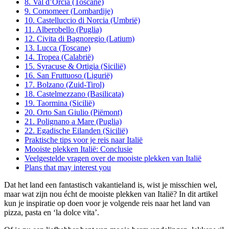
8. Val d’Orcia (Toscane)
9. Comomeer (Lombardije)
10. Castelluccio di Norcia (Umbrië)
11. Alberobello (Puglia)
12. Civita di Bagnoregio (Latium)
13. Lucca (Toscane)
14. Tropea (Calabrië)
15. Syracuse & Ortigia (Sicilië)
16. San Fruttuoso (Ligurië)
17. Bolzano (Zuid-Tirol)
18. Castelmezzano (Basilicata)
19. Taormina (Sicilië)
20. Orto San Giulio (Piëmont)
21. Polignano a Mare (Puglia)
22. Egadische Eilanden (Sicilië)
Praktische tips voor je reis naar Italië
Mooiste plekken Italië: Conclusie
Veelgestelde vragen over de mooiste plekken van Italië
Plans that may interest you
Dat het land een fantastisch vakantieland is, wist je misschien wel,
maar wat zijn nou écht de mooiste plekken van Italië? In dit artikel
kun je inspiratie op doen voor je volgende reis naar het land van
pizza, pasta en ‘la dolce vita’.