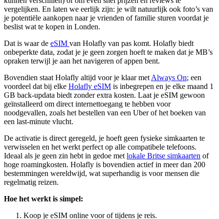
kunnen verschillen) of om even snel prijzen en reviews te
vergelijken. En laten we eerlijk zijn: je wilt natuurlijk ook foto’s van
je potentiële aankopen naar je vrienden of familie sturen voordat je
beslist wat te kopen in Londen.
Dat is waar de
eSIM
van Holafly van pas komt. Holafly biedt
onbeperkte data, zodat je je geen zorgen hoeft te maken dat je MB’s
opraken terwijl je aan het navigeren of appen bent.
Bovendien staat Holafly altijd voor je klaar met
Always On
; een
voordeel dat bij elke
Holafly eSIM
is inbegrepen en je elke maand 1
GB back-updata biedt zonder extra kosten. Laat je eSIM gewoon
geïnstalleerd om direct internettoegang te hebben voor
noodgevallen, zoals het bestellen van een Uber of het boeken van
een last-minute vlucht.
De activatie is direct geregeld, je hoeft geen fysieke simkaarten te
verwisselen en het werkt perfect op alle compatibele telefoons.
Ideaal als je geen zin hebt in gedoe met
lokale Britse simkaarten
of
hoge roamingkosten. Holafly is bovendien actief in meer dan 200
bestemmingen wereldwijd, wat superhandig is voor mensen die
regelmatig reizen.
Hoe het werkt is simpel:
Koop je eSIM online voor of tijdens je reis.