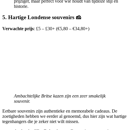
prijziger, maar perfect voor wie houdt van tijdloze stijl en
historie.
5. Hartige Londense souvenirs 🧀
Verwachte prijs
: £5 – £30+ (€5,80 – €34,80+)
Ambachtelijke Britse kazen zijn een zeer smakelijk
souvenir.
Eetbare souvenirs zijn authentieke en memorabele cadeaus. De
zoetigheden hebben we eerder al genoemd, dus hier zijn wat hartige
tegenhangers die je zeker niet wilt missen.