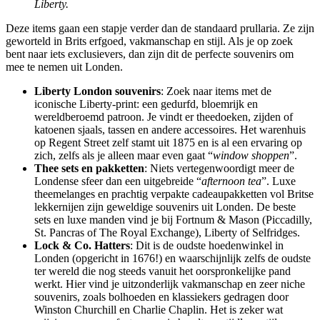
Liberty.
Deze items gaan een stapje verder dan de standaard prullaria. Ze zijn
geworteld in Brits erfgoed, vakmanschap en stijl. Als je op zoek
bent naar iets exclusievers, dan zijn dit de perfecte souvenirs om
mee te nemen uit Londen.
Liberty London souvenirs
: Zoek naar items met de
iconische Liberty-print: een gedurfd, bloemrijk en
wereldberoemd patroon. Je vindt er theedoeken, zijden of
katoenen sjaals, tassen en andere accessoires. Het warenhuis
op Regent Street zelf stamt uit 1875 en is al een ervaring op
zich, zelfs als je alleen maar even gaat “
window shoppen
”.
Thee sets en pakketten
: Niets vertegenwoordigt meer de
Londense sfeer dan een uitgebreide “
afternoon tea
”. Luxe
theemelanges en prachtig verpakte cadeaupakketten vol Britse
lekkernijen zijn geweldige souvenirs uit Londen. De beste
sets en luxe manden vind je bij Fortnum & Mason (Piccadilly,
St. Pancras of The Royal Exchange), Liberty of Selfridges.
Lock & Co. Hatters
: Dit is de oudste hoedenwinkel in
Londen (opgericht in 1676!) en waarschijnlijk zelfs de oudste
ter wereld die nog steeds vanuit het oorspronkelijke pand
werkt. Hier vind je uitzonderlijk vakmanschap en zeer niche
souvenirs, zoals bolhoeden en klassiekers gedragen door
Winston Churchill en Charlie Chaplin. Het is zeker wat