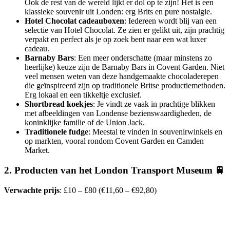
Ook de rest van de wereld lijkt er dol op te zijn! Het is een
klassieke souvenir uit Londen: erg Brits en pure nostalgie.
Hotel Chocolat cadeauboxen
: Iedereen wordt blij van een
selectie van Hotel Chocolat. Ze zien er gelikt uit, zijn prachtig
verpakt en perfect als je op zoek bent naar een wat luxer
cadeau.
Barnaby Bars
: Een meer onderschatte (maar minstens zo
heerlijke) keuze zijn de Barnaby Bars in Covent Garden. Niet
veel mensen weten van deze handgemaakte chocoladerepen
die geïnspireerd zijn op traditionele Britse productiemethoden.
Erg lokaal en een tikkeltje exclusief.
Shortbread koekjes
: Je vindt ze vaak in prachtige blikken
met afbeeldingen van Londense bezienswaardigheden, de
koninklijke familie of de Union Jack.
Traditionele fudge
: Meestal te vinden in souvenirwinkels en
op markten, vooral rondom Covent Garden en Camden
Market.
2. Producten van het London Transport Museum 🚆
Verwachte prijs
: £10 – £80 (€11,60 – €92,80)