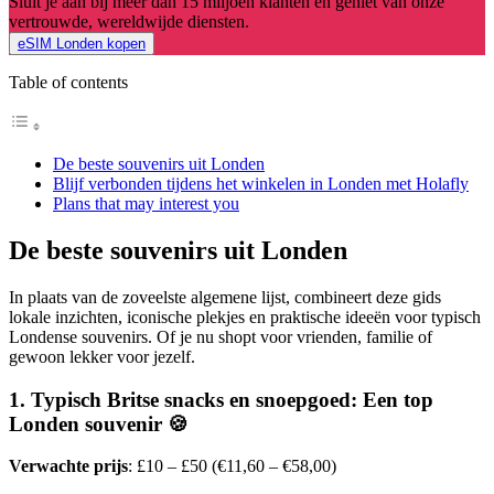
Sluit je aan bij meer dan 15 miljoen klanten en geniet van onze
vertrouwde, wereldwijde diensten.
eSIM Londen kopen
Table of contents
De beste souvenirs uit Londen
Blijf verbonden tijdens het winkelen in Londen met Holafly
Plans that may interest you
De beste souvenirs uit Londen
In plaats van de zoveelste algemene lijst, combineert deze gids
lokale inzichten, iconische plekjes en praktische ideeën voor typisch
Londense souvenirs. Of je nu shopt voor vrienden, familie of
gewoon lekker voor jezelf.
1. Typisch Britse snacks en snoepgoed: Een top
Londen souvenir 🍪
Verwachte prijs
: £10 – £50 (€11,60 – €58,00)