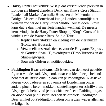
Harry Potter souvenirs
: Wist je dat verschillende plekken in
Londen als filmset dienden? Denk aan King’s Cross Station,
Leadenhall Market, Australia House en de Millennium
Bridge. Als echte Potterhead kun je Londen natuurlijk niet
verlaten zonder de Harry Potter Studio Tour te doen. Grote
kans dat je daar niet met lege handen weggaat. De meeste
items vind je in de Harry Potter Shop op King’s Cross of in de
winkels van de Warner Bros. Studio Tour.
Replica toverstokken en kleding van de vier huizen
(Hogwarts Houses).
Verzamelitems zoals tickets voor de Hogwarts Express,
de Gouden Snaai, Tijdverdrijvers (Time-Turners) en de
Sluipwegwijzer.
Souvenir Gidsen en notitieboekjes.
Paddington Bear cadeaus
: Dit is een van de meest geliefde
figuren van de stad. Als je ook maar een klein beetje bekend
bent met de Britse cultuur, dan ken je Paddington. Klassieke
ideeën voor cadeaus en souvenirs uit Londen zijn onder
andere pluche beren, mokken, sleutelhangers en schrijfwaren.
Als je geluk hebt, vind je misschien zelfs een Paddington-jas
en -hoed voor je huisdier! Bezoek de officiële Paddington
Bear-winkel op Paddington Station om te zien wat er allemaal
te krijgen is.