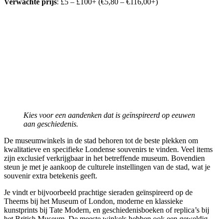
Verwachte prijs
: £5 – £100+ (€5,80 – €116,00+)
Kies voor een aandenken dat is geïnspireerd op eeuwen
aan geschiedenis.
De museumwinkels in de stad behoren tot de beste plekken om
kwalitatieve en specifieke Londense souvenirs te vinden. Veel items
zijn exclusief verkrijgbaar in het betreffende museum. Bovendien
steun je met je aankoop de culturele instellingen van de stad, wat je
souvenir extra betekenis geeft.
Je vindt er bijvoorbeeld prachtige sieraden geïnspireerd op de
Theems bij het Museum of London, moderne en klassieke
kunstprints bij Tate Modern, en geschiedenisboeken of replica’s bij
het British Museum. De meeste winkels hebben ook een geweldig