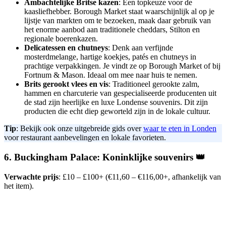
Ambachtelijke Britse kazen
: Een topkeuze voor de
kaasliefhebber. Borough Market staat waarschijnlijk al op je
lijstje van markten om te bezoeken, maak daar gebruik van
het enorme aanbod aan traditionele cheddars, Stilton en
regionale boerenkazen.
Delicatessen en chutneys
: Denk aan verfijnde
mosterdmelange, hartige koekjes, patés en chutneys in
prachtige verpakkingen. Je vindt ze op Borough Market of bij
Fortnum & Mason. Ideaal om mee naar huis te nemen.
Brits gerookt vlees en vis
: Traditioneel gerookte zalm,
hammen en charcuterie van gespecialiseerde producenten uit
de stad zijn heerlijke en luxe Londense souvenirs. Dit zijn
producten die echt diep geworteld zijn in de lokale cultuur.
Tip
: Bekijk ook onze uitgebreide gids over
waar te eten in Londen
voor restaurant aanbevelingen en lokale favorieten.
6. Buckingham Palace: Koninklijke souvenirs 👑
Verwachte prijs
: £10 – £100+ (€11,60 – €116,00+, afhankelijk van
het item).