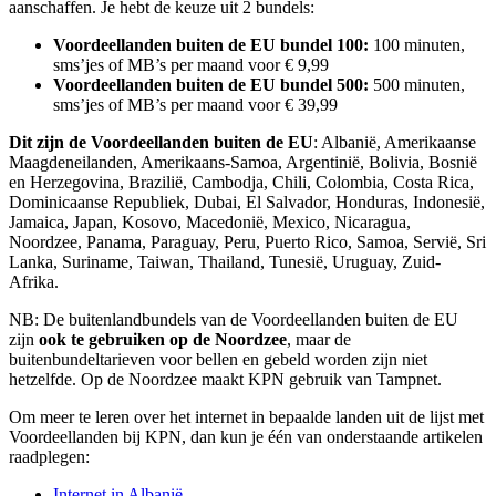
aanschaffen. Je hebt de keuze uit 2 bundels:
Voordeellanden buiten de EU bundel 100:
100 minuten,
sms’jes of MB’s per maand voor € 9,99
Voordeellanden buiten de EU bundel 500:
500 minuten,
sms’jes of MB’s per maand voor € 39,99
Dit zijn de Voordeellanden buiten de EU
: Albanië, Amerikaanse
Maagdeneilanden, Amerikaans-Samoa, Argentinië, Bolivia, Bosnië
en Herzegovina, Brazilië, Cambodja, Chili, Colombia, Costa Rica,
Dominicaanse Republiek, Dubai, El Salvador, Honduras, Indonesië,
Jamaica, Japan, Kosovo, Macedonië, Mexico, Nicaragua,
Noordzee, Panama, Paraguay, Peru, Puerto Rico, Samoa, Servië, Sri
Lanka, Suriname, Taiwan, Thailand, Tunesië, Uruguay, Zuid-
Afrika.
NB: De buitenlandbundels van de Voordeellanden buiten de EU
zijn
ook te gebruiken op de Noordzee
, maar de
buitenbundeltarieven voor bellen en gebeld worden zijn niet
hetzelfde. Op de Noordzee maakt KPN gebruik van Tampnet.
Om meer te leren over het internet in bepaalde landen uit de lijst met
Voordeellanden bij KPN, dan kun je één van onderstaande artikelen
raadplegen:
Internet in Albanië