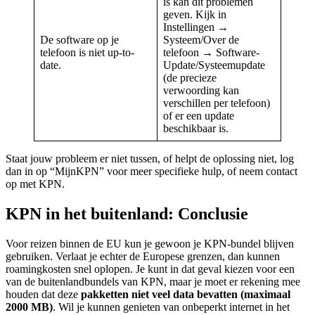
is kan dit problemen
geven. Kijk in
Instellingen →
De software op je
Systeem/Over de
telefoon is niet up-to-
telefoon → Software-
date.
Update/Systeemupdate
(de precieze
verwoording kan
verschillen per telefoon)
of er een update
beschikbaar is.
Staat jouw probleem er niet tussen, of helpt de oplossing niet, log
dan in op “MijnKPN” voor meer specifieke hulp, of neem contact
op met KPN.
KPN in het buitenland: Conclusie
Voor reizen binnen de EU kun je gewoon je KPN-bundel blijven
gebruiken. Verlaat je echter de Europese grenzen, dan kunnen
roamingkosten snel oplopen. Je kunt in dat geval kiezen voor een
van de buitenlandbundels van KPN, maar je moet er rekening mee
houden dat deze
pakketten niet veel data bevatten (maximaal
2000 MB)
. Wil je kunnen genieten van onbeperkt internet in het