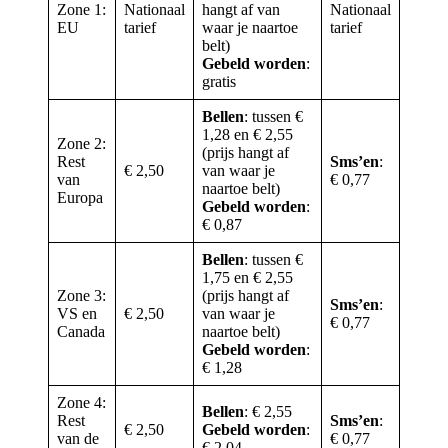
Zone 1:
Nationaal
hangt af van
Nationaal
EU
tarief
waar je naartoe
tarief
belt)
Gebeld worden
:
gratis
Bellen
: tussen €
1,28 en € 2,55
Zone 2:
(prijs hangt af
Rest
Sms’en
:
€ 2,50
van waar je
van
€ 0,77
naartoe belt)
Europa
Gebeld worden
:
€ 0,87
Bellen
: tussen €
1,75 en € 2,55
Zone 3:
(prijs hangt af
Sms’en
:
VS en
€ 2,50
van waar je
€ 0,77
Canada
naartoe belt)
Gebeld worden
:
€ 1,28
Zone 4:
Bellen
: € 2,55
Rest
Sms’en
:
€ 2,50
Gebeld worden
:
van de
€ 0,77
€ 2,04