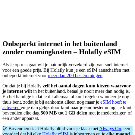
Onbeperkt internet in het buitenland
zonder roamingkosten – Holafly eSIM
Als je op reis gaat wil je natuurlijk verzekerd zijn van snel internet
voor een goede prijs. Bij Holafly kun je een eSIM aanschaffen met
onbeperkt internet voor
meer dan 200 bestemmingen
.
Omdat je bij Holafly
zelf het aantal dagen kunt kiezen waarvoor
je internet wilt
in het buitenland, betaal je nooit meer dan nodig is.
En het handige is dat je dit allemaal al kunt regelen wanneer je nog
thuis bent, zodat je bij aankomst alleen nog maar je
eSIM hoeft te
activeren
en je dan gelijk door kunt naar je eindbestemming. Je kunt
bovendien elke dag
500 MB tot 1 GB delen
met je medereiziger, of
een ander apparaat.
🚀 Bovendien staat Holafly altijd voor je klaar met
Always On
; een
voordeel dat bij elke
Holafly eSIM
is inbegrepen en je
elke maand