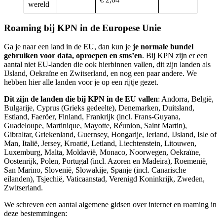
wereld
Roaming bij KPN in de Europese Unie
Ga je naar een land in de EU, dan kun je
je normale bundel
gebruiken
voor data, oproepen en sms’en
. Bij KPN zijn er een
aantal niet EU-landen die ook hierbinnen vallen, dit zijn landen als
IJsland, Oekraïne en Zwitserland, en nog een paar andere. We
hebben hier alle landen voor je op een rijtje gezet.
Dit zijn de landen die bij KPN in de EU vallen
: Andorra, België,
Bulgarije, Cyprus (Grieks gedeelte), Denemarken, Duitsland,
Estland, Faeröer, Finland, Frankrijk (incl. Frans-Guyana,
Guadeloupe, Martinique, Mayotte, Réunion, Saint Martin),
Gibraltar, Griekenland, Guernsey, Hongarije, Ierland, IJsland, Isle of
Man, Italië, Jersey, Kroatië, Letland, Liechtenstein, Litouwen,
Luxemburg, Malta, Moldavië, Monaco, Noorwegen, Oekraïne,
Oostenrijk, Polen, Portugal (incl. Azoren en Madeira), Roemenië,
San Marino, Slovenië, Slowakije, Spanje (incl. Canarische
eilanden), Tsjechië, Vaticaanstad, Verenigd Koninkrijk, Zweden,
Zwitserland.
We schreven een aantal algemene gidsen over internet en roaming in
deze bestemmingen: