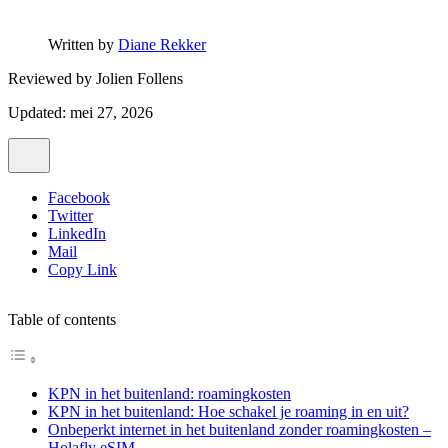
Written by
Diane Rekker
Reviewed by
Jolien Follens
Updated: mei 27, 2026
Facebook
Twitter
LinkedIn
Mail
Copy Link
Table of contents
KPN in het buitenland: roamingkosten
KPN in het buitenland: Hoe schakel je roaming in en uit?
Onbeperkt internet in het buitenland zonder roamingkosten –
Holafly eSIM