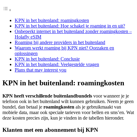
KPN in het buitenland: roamingkosten
KPN in het buitenland: Hoe schakel je roaming in en uit?
Onbeperkt internet in het buitenland zonder roamingkosten –
Holafly eSIM
Roaming bij andere providers in het buitenland
Waarom werkt roaming bij KPN niet? Oorzaken en
oplossingen
KPN in het buitenland: Conclusie
KPN in het buitenland: Veelgestelde vragen
Plans that may interest you
KPN in het buitenland: roamingkosten
KPN heeft verschillende buitenlandbundels
voor wanneer je je
telefoon ook in het buitenland wilt kunnen gebruiken. Neem je geen
bundel, dan betaal je
roamingkosten
als je gebruikmaakt van
mobiele data, maar ook speciale tarieven voor bellen en sms’en. Wat
deze kosten precies zijn, kun je vinden in de tabellen hieronder.
Klanten met een abonnement bij KPN