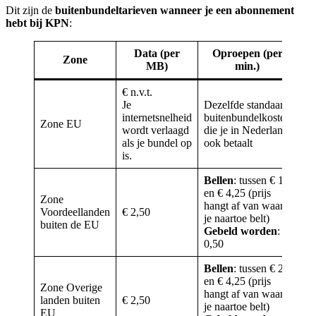
Dit zijn de
buitenbundeltarieven wanneer je een abonnement
hebt bij KPN
:
Data (per
Oproepen (per
Zone
MB)
min.)
€ n.v.t.
Je
Dezelfde standaard
De
internetsnelheid
buitenbundelkosten
bu
Zone EU
wordt verlaagd
die je in Nederland
die
als je bundel op
ook betaalt
ook
is.
Bellen
: tussen € 1
en € 4,25 (prijs
Zone
hangt af van waar
Voordeellanden
€ 2,50
Sm
je naartoe belt)
buiten de EU
Gebeld worden
: €
0,50
Bellen
: tussen € 2
en € 4,25 (prijs
Zone Overige
hangt af van waar
landen buiten
€ 2,50
Sm
je naartoe belt)
EU