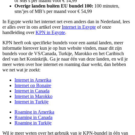
of MB’s per maand voor € 14,99
Overige landen buiten EU bundel 100:
100 minuten,
sms’jes of MB’s per maand voor € 54,99
In Egypte werkt het internet net even anders dan in Nederland, lees
er alles over in ons artikel over
Internet in Egypte
of onze
handleiding over
KPN in Egypte
.
KPN heeft ook specifieke bundels voor een aantal landen, meer
informatie hierover kun je op hun website vinden, maar dit zijn
bundels voor de VS/Canada, Turkije, Marokko en het Caribisch
deel van het Koninkrijk. Ga je naar één van deze landen, en wil je
meer weten over hoe internet en roaming daar werkt, dan hebben
we net wat je zoekt:
Internet in Amerika
Internet op Bonaire
Internet in Canada
Internet in Marokko
Internet in Turkije
Roaming in Amerika
Roaming in Canada
Roaming in Turkije
Wil je meer weten over het gebruik van je KPN-bundel in één van