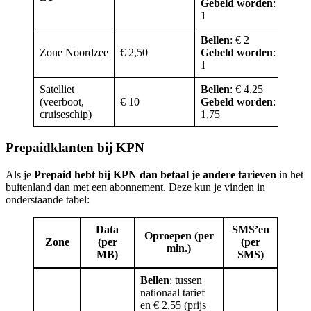
Gebeld worden
: €
1
Bellen
: € 2
Zone Noordzee
€ 2,50
Gebeld worden
: €
Sm
1
Satelliet
Bellen
: € 4,25
(veerboot,
€ 10
Gebeld worden
: €
Sm
cruiseschip)
1,75
Prepaidklanten bij KPN
Als je
Prepaid hebt bij KPN dan betaal je andere tarieven
in het
buitenland dan met een abonnement. Deze kun je vinden in
onderstaande tabel:
Data
SMS’en
Oproepen (per
Zone
(per
(per
min.)
MB)
SMS)
Bellen
: tussen
nationaal tarief
en € 2,55 (prijs