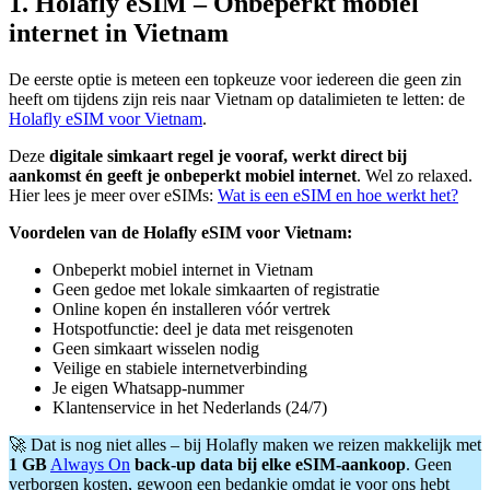
1. Holafly eSIM – Onbeperkt mobiel
internet in Vietnam
De eerste optie is meteen een topkeuze voor iedereen die geen zin
heeft om tijdens zijn reis naar Vietnam op datalimieten te letten: de
Holafly eSIM voor Vietnam
.
Deze
digitale simkaart regel je vooraf, werkt direct bij
aankomst én geeft je onbeperkt mobiel internet
. Wel zo relaxed.
Hier lees je meer over eSIMs:
Wat is een eSIM en hoe werkt het?
Voordelen van de Holafly eSIM voor Vietnam:
Onbeperkt mobiel internet in Vietnam
Geen gedoe met lokale simkaarten of registratie
Online kopen én installeren vóór vertrek
Hotspotfunctie: deel je data met reisgenoten
Geen simkaart wisselen nodig
Veilige en stabiele internetverbinding
Je eigen Whatsapp-nummer
Klantenservice in het Nederlands (24/7)
🚀 Dat is nog niet alles – bij Holafly maken we reizen makkelijk met
1 GB
Always On
back-up data bij elke eSIM-aankoop
. Geen
verborgen kosten, gewoon een bedankje omdat je voor ons hebt