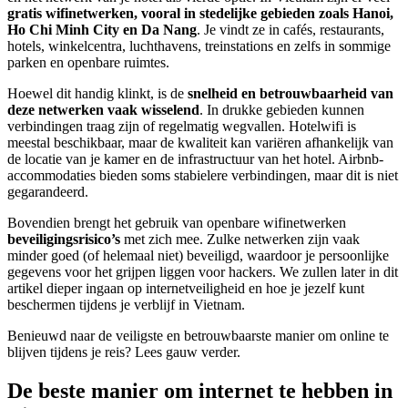
gratis wifinetwerken, vooral in stedelijke gebieden zoals Hanoi,
Ho Chi Minh City en Da Nang
. Je vindt ze in cafés, restaurants,
hotels, winkelcentra, luchthavens, treinstations en zelfs in sommige
parken en openbare ruimtes.
Hoewel dit handig klinkt, is de
snelheid en betrouwbaarheid van
deze netwerken vaak wisselend
. In drukke gebieden kunnen
verbindingen traag zijn of regelmatig wegvallen. Hotelwifi is
meestal beschikbaar, maar de kwaliteit kan variëren afhankelijk van
de locatie van je kamer en de infrastructuur van het hotel. Airbnb-
accommodaties bieden soms stabielere verbindingen, maar dit is niet
gegarandeerd.
Bovendien brengt het gebruik van openbare wifinetwerken
beveiligingsrisico’s
met zich mee. Zulke netwerken zijn vaak
minder goed (of helemaal niet) beveiligd, waardoor je persoonlijke
gegevens voor het grijpen liggen voor hackers. We zullen later in dit
artikel dieper ingaan op internetveiligheid en hoe je jezelf kunt
beschermen tijdens je verblijf in Vietnam.
Benieuwd naar de veiligste en betrouwbaarste manier om online te
blijven tijdens je reis? Lees gauw verder.
De beste manier om internet te hebben in