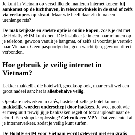
Je kunt in Vietnam op verschillende manieren internet kopen:
bij
aankomst op de luchthaven, in telecomwinkels in de stad of zelfs
via verkopers op straat
. Maar wie heeft daar zin in na een
urenlange reis?
De
makkelijkste én snelste optie is online kopen
, zoals je dat met
de Holafly eSIM kunt doen. Die installeer je in een paar minuten op
je telefoon, gewoon vanuit je hangmat, of zelfs al voordat je vertrekt
naar Vietnam. Geen paspoortgedoe, geen wachtrijen, gewoon direct
verbonden.
Hoe gebruik je veilig internet in
Vietnam?
Lekker makkelijk die hotelwifi, goedkoop ook, maar er zit wel een
groot nadeel aan: het is
allesbehalve veilig
.
Openbare netwerken in cafés, hostels of zelfs je hotel kunnen
makkelijk worden onderschept door hackers
. Je weet nooit wie
er meegluurt terwijl jij je bankzaken regelt of foto’s uploadt naar de
cloud. Een simpele oplossing?
Gebruik een VPN
. Dat versleutelt al
je internetverkeer, zodat je veilig kunt surfen.
De
Holafly eSIM voor Vietnam wordt geleverd met een gratis