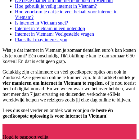
De beste manier om internet te hebben in Vietnam
Hoe gebruik je veilig internet in Vietnam?
Hoe voorkom je dat je te veel betaalt voor internet in
Vietnam?
Is internet in Vietnam snel?
Internet in Vietnam in een notendop
Internet in Vietnam: Veelgestelde vragen
Plans that may interest you
Wist je dat internet in Vietnam je zomaar tientallen euro’s kan kosten
als je roamt? Eén onschuldig TikTokfilmpje kan je dan zomaar € 50
kosten! En dat is echt geen grap.
Gelukkig zijn er slimmere en véél goedkopere opties om ook in
Zuidoost-Azië gewoon online te kunnen zijn. In dit artikel ontdek je
vier manieren om internet in Vietnam te regelen
, of je nou toerist
bent of digital nomad. En we weten waar we het over hebben, want
met meer dan 7 jaar ervaring en duizenden verkochte eSIMs
wereldwijd helpen we reizigers zoals jij elke dag online te blijven.
Lees dus snel verder en ontdek wat voor jou de
beste én
goedkoopste oplossing is voor internet in Vietnam
!
Houd je paspoort veilig