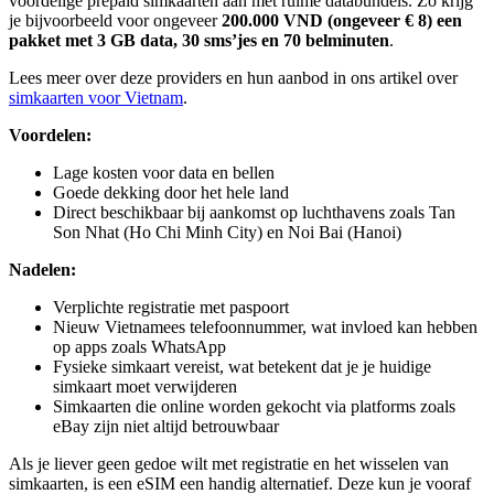
voordelige prepaid simkaarten aan met ruime databundels. Zo krijg
je bijvoorbeeld voor ongeveer
200.000 VND (ongeveer € 8) een
pakket met 3 GB data, 30 sms’jes en 70 belminuten
.
Lees meer over deze providers en hun aanbod in ons artikel over
simkaarten voor Vietnam
.
Voordelen:
Lage kosten voor data en bellen
Goede dekking door het hele land
Direct beschikbaar bij aankomst op luchthavens zoals Tan
Son Nhat (Ho Chi Minh City) en Noi Bai (Hanoi)
Nadelen:
Verplichte registratie met paspoort
Nieuw Vietnamees telefoonnummer, wat invloed kan hebben
op apps zoals WhatsApp
Fysieke simkaart vereist, wat betekent dat je je huidige
simkaart moet verwijderen
Simkaarten die online worden gekocht via platforms zoals
eBay zijn niet altijd betrouwbaar
Als je liever geen gedoe wilt met registratie en het wisselen van
simkaarten, is een eSIM een handig alternatief. Deze kun je vooraf