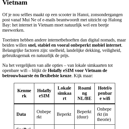
Vietnam
Of je nou selfies maakt op een scooter in Hanoi, zonsondergangen
post vanaf Mui Ne of e-mails beantwoordt met uitzicht op Halong
Bay: het internet in Vietnam moet natuurlijk wel een beetje
meewerken.
Toeristen hebben andere internetbehoeften dan digital nomads, maar
beiden willen
snel, stabiel en vooral onbeperkt mobiel internet
.
Belangrijke factoren zijn: snelheid, landelijke dekking, veiligheid,
gebruiksgemak en natuurlijk de prijs.
Na het vergelijken van alle opties – van lokale simkaarten tot
openbare wifi – blijkt de
Holafly eSIM voor Vietnam de
betrouwbaarste én flexibelste keuze
. Kijk maar:
Lokale
Roami
Hotel/o
Kenme
Holafly
simkaa
ng
penbar
rk
eSIM
rt
NL/BE
e wifi
Onbepe
Onbepe
Beperkt
Data
Beperkt
rkt (in
rkt
(duur)
theorie)