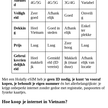
Snelhei
4G/5G
4G/5G
3G/4G
Variabel
d
Veiligh
Zeer
Afhank
Onveili
Goed
eid
goed
elijk
g
Enkel
Dekkin
Heel
Goed in
Afhank
ter
g
Vietnam
steden
elijk
plekke
Zeer
Prijs
Laag
Laag
Laag
hoog
Gebrui
Heel
Gemidd
Makkeli
Afhank
ksvrien
makkeli
eld (ID
jk (maar
elijk van
delijkh
jk
vereist)
duur)
locatie
eid
Met een Holafly eSIM heb je
geen ID nodig, je kunt ‘m vooraf
kopen, je behoudt je eigen nummer
én het allerbelangrijkste: je
krijgt onbeperkt internet zonder gedoe met registratie, paspoorten of
fysieke kaartjes.
Hoe koop je internet in Vietnam?