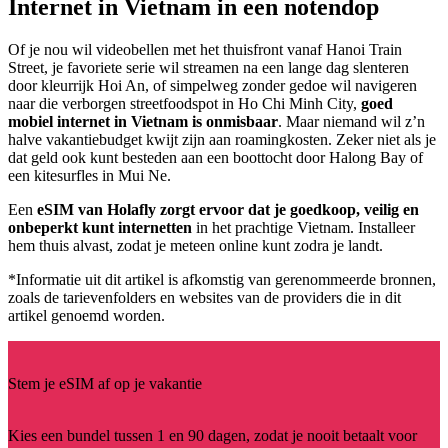
Internet in Vietnam in een notendop
Of je nou wil videobellen met het thuisfront vanaf Hanoi Train
Street, je favoriete serie wil streamen na een lange dag slenteren
door kleurrijk Hoi An, of simpelweg zonder gedoe wil navigeren
naar die verborgen streetfoodspot in Ho Chi Minh City,
goed
mobiel internet in Vietnam is onmisbaar
. Maar niemand wil z’n
halve vakantiebudget kwijt zijn aan roamingkosten. Zeker niet als je
dat geld ook kunt besteden aan een boottocht door Halong Bay of
een kitesurfles in Mui Ne.
Een
eSIM van Holafly zorgt ervoor dat je goedkoop, veilig en
onbeperkt kunt internetten
in het prachtige Vietnam. Installeer
hem thuis alvast, zodat je meteen online kunt zodra je landt.
*Informatie uit dit artikel is afkomstig van gerenommeerde bronnen,
zoals de tarievenfolders en websites van de providers die in dit
artikel genoemd worden.
Stem je eSIM af op je vakantie
Kies een bundel tussen 1 en 90 dagen, zodat je nooit betaalt voor