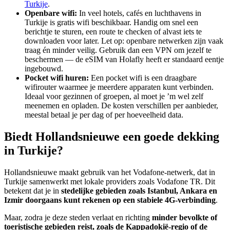
Turkije
.
Openbare wifi:
In veel hotels, cafés en luchthavens in
Turkije is gratis wifi beschikbaar. Handig om snel een
berichtje te sturen, een route te checken of alvast iets te
downloaden voor later. Let op: openbare netwerken zijn vaak
traag én minder veilig. Gebruik dan een VPN om jezelf te
beschermen — de eSIM van Holafly heeft er standaard eentje
ingebouwd.
Pocket wifi huren:
Een pocket wifi is een draagbare
wifirouter waarmee je meerdere apparaten kunt verbinden.
Ideaal voor gezinnen of groepen, al moet je ’m wel zelf
meenemen en opladen. De kosten verschillen per aanbieder,
meestal betaal je per dag of per hoeveelheid data.
Biedt Hollandsnieuwe een goede dekking
in Turkije?
​Hollandsnieuwe maakt gebruik van het Vodafone-netwerk, dat in
Turkije samenwerkt met lokale providers zoals Vodafone TR. Dit
betekent dat je in
stedelijke gebieden zoals Istanbul, Ankara en
Izmir doorgaans kunt rekenen op een stabiele 4G-verbinding
.
Maar, zodra je deze steden verlaat en richting
minder bevolkte of
toeristische gebieden reist, zoals de Kappadokië-regio of de