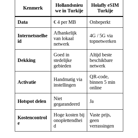
Hollandsnieu
Holafly eSIM
Kenmerk
we in Turkije
Turkije
Data
€ 4 per MB
Onbeperkt
Afhankelijk
Internetsnelhe
4G / 5G via
van lokaal
id
topnetwerken
netwerk
Goed in
Altijd beste
Dekking
stedelijke
beschikbare
gebieden
netwerk
QR-code,
Handmatig via
Activatie
binnen 5 min
instellingen
online
Niet
Hotspot delen
Ja
gegarandeerd
Hoge kosten bij
Vaste prijs,
Kostencontrol
onoplettendhei
geen
e
d
verrassingen