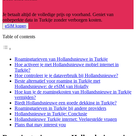
Je betaalt altijd de volledige prijs op voorhand. Geniet van
onbeperkte data in Turkije zonder verborgen kosten.
eSIM kopen
Table of contents
Roamingtarieven van Hollandsnieuwe in Turkije
Hoe activeer je met Hollandsnieuwe mobiel internet in
Turkije?
Hoe controleer je je dataverbruik bij Hollandsnieuwe?
Beste alternatief voor roaming in Turkije met
Hollandsnieuwe: de eSIM van Holafly
Hoe kun je de roamingkosten van Hollandsnieuwe in Turkije
vermijden?
Biedt Hollandsnieuwe een goede dekking in Turkije?
Roamingtarieven in Turkije bij andere providers
Hollandsnieuwe in Turkije: Conclusie
Hollandsnieuwe Turkije internet: Veelgestelde vragen
Plans that may interest you