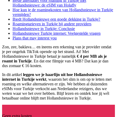
Beste alternatief voor roaming in Turkije met
Hollandsnieuwe: de eSIM van Holafly
Hoe kun je de roamingkosten van Hollandsnieuwe in Turkije
vermijden?
Biedt Hollandsnieuwe een goede dekking in Turkije?
Roamingtarieven in Turkije bij andere providers
Hollandsnieuwe in Turkije: Conclusie
Hollandsnieuwe Turkije internet: Veelgestelde vragen
Plans that may interest you
Zon, zee, baklava… en ineens een rekening van je provider omdat
je per ongeluk TikTok opende op het strand. Ai! Met
Hollandsnieuwe in Turkije betaal je namelijk
€ 4 per MB als je
roamt in Turkije
. En dat ene filmpje van 4 MB? Dat kan je dan
dus zomaar € 16 kosten.
In dit artikel
leggen we je haarfijn uit hoe Hollandsnieuwe
internet in Turkije werkt
, waarom het slim is om op te letten met
roaming en welke alternatieven er zijn. We hebben al duizenden
eSIMs voor Turkije verkocht aan Nederlandse reizigers, dus we
weten waar we het over hebben. Blijf lezen en ontdek hoe jij wél
betaalbaar online blijft met Hollandsnieuwe in Turkije.
Geen extra kosten