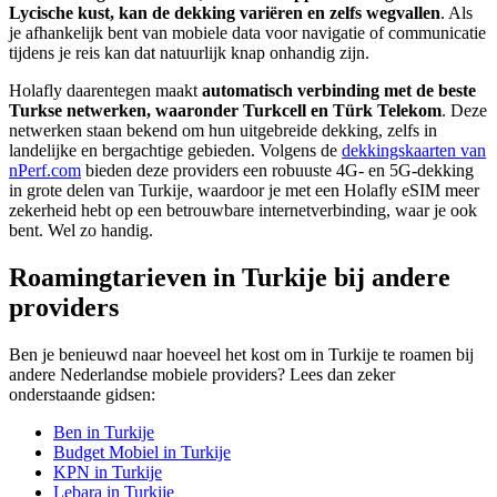
Lycische kust, kan de dekking variëren en zelfs wegvallen
. Als
je afhankelijk bent van mobiele data voor navigatie of communicatie
tijdens je reis kan dat natuurlijk knap onhandig zijn.
Holafly daarentegen maakt
automatisch verbinding met de beste
Turkse netwerken, waaronder Turkcell en Türk Telekom
. Deze
netwerken staan bekend om hun uitgebreide dekking, zelfs in
landelijke en bergachtige gebieden. Volgens de
dekkingskaarten van
nPerf.com
bieden deze providers een robuuste 4G- en 5G-dekking
in grote delen van Turkije, waardoor je met een Holafly eSIM meer
zekerheid hebt op een betrouwbare internetverbinding, waar je ook
bent. Wel zo handig.
Roamingtarieven in Turkije bij andere
providers
Ben je benieuwd naar hoeveel het kost om in Turkije te roamen bij
andere Nederlandse mobiele providers? Lees dan zeker
onderstaande gidsen:
Ben in Turkije
Budget Mobiel in Turkije
KPN in Turkije
Lebara in Turkije