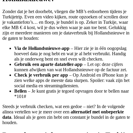
Zonder dat je het doorhebt, vliegen die MB’s erdoorheen tijdens je
Turkijetrip. Even een video kijken, route opzoeken of scrollen door
je vakantiefoto’s… en floep, je bundel is op. Zeker in Turkije, waar
elke MB € 4 kost, wil je dus wéten waar je aan toe bent. Gelukkig
zijn er meerdere manieren om je dataverbruik bij Hollandsnieuwe in
de gaten te houden:
Via de Hollandsnieuwe-app
– Hier zie je in één oogopslag
hoeveel data je nog hebt en wat je al hebt verbruikt. Handig
als je onderweg bent en snel even wilt checken.
Gebruik een aparte datateller-app
– Let op: deze cijfers
kunnen afwijken van wat Hollandsnieuwe op de factuur zet.
Check je verbruik per app
– Op Android en iPhone kun je
zien welke apps de meeste data slurpen. Spoiler: vaak zijn het
social media en streamingdiensten.
Bellen
– Je kunt gratis je tegoed opvragen door te bellen naar
*101#
Steeds je verbruik checken, wat een gedoe – niet? In de volgende
alinea vertellen we je meer over een
alternatief met onbeperkte
data
. Ideaal als je geen zin hebt om constant je bundel in de gaten te
houden.