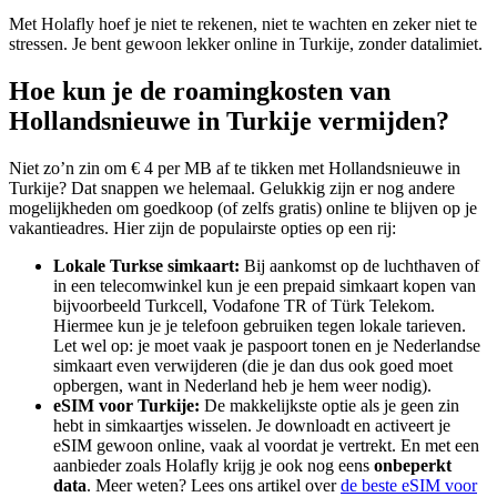
Met Holafly hoef je niet te rekenen, niet te wachten en zeker niet te
stressen. Je bent gewoon lekker online in Turkije, zonder datalimiet.
Hoe kun je de roamingkosten van
Hollandsnieuwe in Turkije vermijden?
Niet zo’n zin om € 4 per MB af te tikken met Hollandsnieuwe in
Turkije? Dat snappen we helemaal. Gelukkig zijn er nog andere
mogelijkheden om goedkoop (of zelfs gratis) online te blijven op je
vakantieadres. Hier zijn de populairste opties op een rij:
Lokale Turkse simkaart:
Bij aankomst op de luchthaven of
in een telecomwinkel kun je een prepaid simkaart kopen van
bijvoorbeeld Turkcell, Vodafone TR of Türk Telekom.
Hiermee kun je je telefoon gebruiken tegen lokale tarieven.
Let wel op: je moet vaak je paspoort tonen en je Nederlandse
simkaart even verwijderen (die je dan dus ook goed moet
opbergen, want in Nederland heb je hem weer nodig).
eSIM voor Turkije:
De makkelijkste optie als je geen zin
hebt in simkaartjes wisselen. Je downloadt en activeert je
eSIM gewoon online, vaak al voordat je vertrekt. En met een
aanbieder zoals Holafly krijg je ook nog eens
onbeperkt
data
. Meer weten? Lees ons artikel over
de beste eSIM voor