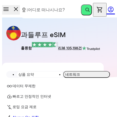
과들루프 eSIM
훌륭함
리뷰 105,198건
상품 요약
네트워크
데이터 무제한
빠르고 안정적인 인터넷
로밍 요금 제로