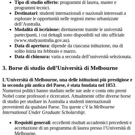
Tipo di studio offerto
: programmi di laurea, master e
programmi tecnici.
Destinatari
: studenti internazionali e nazionali interessati a
esplorare le opportunità nelle regioni meno urbanizzate
dell’Australia.
Modalità di iscrizione:
direttamente tramite le università
partecipanti, i cui dettagli sono disponibili sul sito ufficiale
(www.studyaustralia.gov.au).
Data di apertura
: dipende da ciascuna istituzione, ma di
solito inizia tra febbraio e marzo.
Data di chiusura:
varia a seconda dell’università selezionata.
3. Borse di studio dell’Università di Melbourne
L’Università di Melbourne, una delle istituzioni più prestigiose e
la seconda più antica del Paese, è stata fondata nel 1853
.
Numerosi politici hanno studiato nelle sue aule e conta otto premi
Nobel come professori e ricercatori. Attualmente offre diverse borse
di studio per studiare in Australia a studenti internazionali
provenienti da qualsiasi Paese. Tra queste c’è la
Melbourne
International Under Graduate Scholarship
:
Requisiti generali
: eccellenti risultati accademici precedenti e
accettazione di un programma di laurea presso l’Università di
Melbourne.