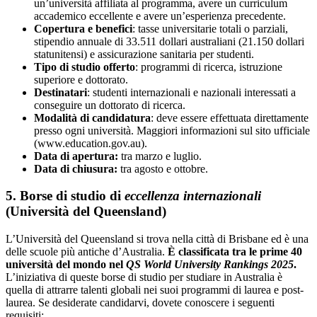
un’università affiliata al programma, avere un curriculum
accademico eccellente e avere un’esperienza precedente.
Copertura e benefici
: tasse universitarie totali o parziali,
stipendio annuale di 33.511 dollari australiani (21.150 dollari
statunitensi) e assicurazione sanitaria per studenti.
Tipo di studio offerto
: programmi di ricerca, istruzione
superiore e dottorato.
Destinatari
: studenti internazionali e nazionali interessati a
conseguire un dottorato di ricerca.
Modalità di candidatura
: deve essere effettuata direttamente
presso ogni università. Maggiori informazioni sul sito ufficiale
(www.education.gov.au).
Data di apertura:
tra marzo e luglio.
Data di chiusura:
tra agosto e ottobre.
5. Borse di studio di
eccellenza internazionali
(Università del Queensland)
L’Università del Queensland si trova nella città di Brisbane ed è una
delle scuole più antiche d’Australia.
È classificata tra le prime 40
università del mondo nel
QS World University Rankings 2025
.
L’iniziativa di queste borse di studio per studiare in Australia è
quella di attrarre talenti globali nei suoi programmi di laurea e post-
laurea. Se desiderate candidarvi, dovete conoscere i seguenti
requisiti: