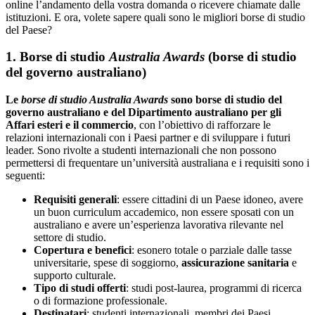
online l’andamento della vostra domanda o ricevere chiamate dalle
istituzioni. E ora, volete sapere quali sono le migliori borse di studio
del Paese?
1. Borse di studio
Australia Awards
(borse di studio
del governo australiano)
Le
borse di studio Australia Awards
sono borse di studio del
governo australiano e del Dipartimento australiano per gli
Affari esteri e il commercio
, con l’obiettivo di rafforzare le
relazioni internazionali con i Paesi partner e di sviluppare i futuri
leader. Sono rivolte a studenti internazionali che non possono
permettersi di frequentare un’università australiana e i requisiti sono i
seguenti:
Requisiti generali
: essere cittadini di un Paese idoneo, avere
un buon curriculum accademico, non essere sposati con un
australiano e avere un’esperienza lavorativa rilevante nel
settore di studio.
Copertura e benefici
: esonero totale o parziale dalle tasse
universitarie, spese di soggiorno,
assicurazione sanitaria
e
supporto culturale.
Tipo di studi offerti
: studi post-laurea, programmi di ricerca
o di formazione professionale.
Destinatari
: studenti internazionali, membri dei Paesi