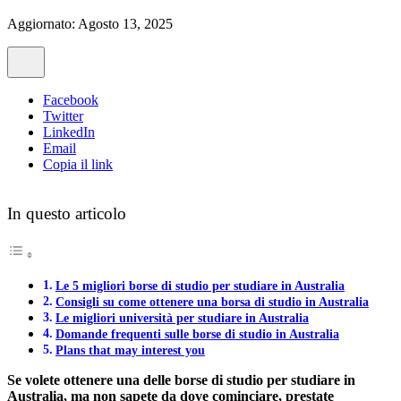
Aggiornato: Agosto 13, 2025
Facebook
Twitter
LinkedIn
Email
Copia il link
In questo articolo
Le 5 migliori borse di studio per studiare in Australia
Consigli su come ottenere una borsa di studio in Australia
Le migliori università per studiare in Australia
Domande frequenti sulle borse di studio in Australia
Plans that may interest you
Se volete ottenere una delle borse di studio per studiare in
Australia, ma non sapete da dove cominciare, prestate