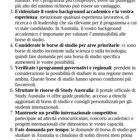
minimo. Per i programmi più competitivi, avere un punteggio
più alto del minimo richiesto può essere un vantaggio.
Evidenziate il vostro background accademico e la vostra
esperienza
: menzionate qualsiasi esperienza lavorativa, di
ricerca o di leadership che sia rilevante per il programma a cui
vi state candidando. In Australia, il vostro background
accademico è importante per valutare l’ammissibilità alle
borse di studio.
Considerate le borse di studio per aree prioritarie
: ci sono
borse di studio incentrate sulla scienza o sulla tecnologia,
quindi fare domanda per una borsa di studio specifica
aumenterà le vostre possibilità.
Verificate i programmi governativi e regionali
: prendete in
considerazione la possibilità di studiare in una regione meno
ambita. Queste borse di studio hanno spesso condizioni più
favorevoli.
Sfruttate le risorse di Study Australia
: il portale ufficiale di
Study Australia vi offre guide pratiche, accesso a elenchi
aggiornati di borse di studio e consigli personalizzati per gli
studenti internazionali.
Mantenete un profilo internazionale competitivo
:
partecipate ad attività extracurriculari, concorsi accademici o
progetti internazionali che dimostrino le vostre capacità.
Fate domanda per tempo
: le domande di borsa di studio per
studiare in Australia si chiudono di solito diversi mesi prima