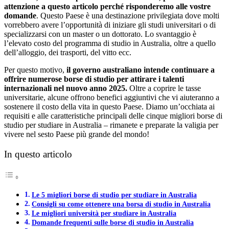
attenzione a questo articolo perché risponderemo alle vostre
domande
. Questo Paese è una destinazione privilegiata dove molti
vorrebbero avere l’opportunità di iniziare gli studi universitari o di
specializzarsi con un master o un dottorato. Lo svantaggio è
l’elevato costo del programma di studio in Australia, oltre a quello
dell’alloggio, dei trasporti, del vitto ecc.
Per questo motivo,
il governo australiano intende continuare a
offrire numerose borse di studio per attirare i talenti
internazionali nel nuovo anno 2025.
Oltre a coprire le tasse
universitarie, alcune offrono benefici aggiuntivi che vi aiuteranno a
sostenere il costo della vita in questo Paese. Diamo un’occhiata ai
requisiti e alle caratteristiche principali delle cinque migliori borse di
studio per studiare in Australia – rimanete e preparate la valigia per
vivere nel sesto Paese più grande del mondo!
In questo articolo
Le 5 migliori borse di studio per studiare in Australia
Consigli su come ottenere una borsa di studio in Australia
Le migliori università per studiare in Australia
Domande frequenti sulle borse di studio in Australia