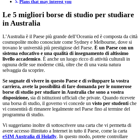
Plans that may interest you
Le 5 migliori borse di studio per studiare
in Australia
L’Australia è il Paese più grande dell’Oceania ed è composta da città
cosmopolite molto conosciute come Sydney e Melbourne, dove si
trovano le università più prestigiose del Paese.
È un Paese con un
sistema educativo e una qualità di insegnamento di altissimo
livello accademico
. È anche un luogo ricco di attività culturali in
ognuna delle sue moderne città, oltre che di una vasta natura
selvaggia da scoprire.
Se sognate di vivere in questo Paese e di sviluppare la vostra
carriera, avete la possibilità di fare domanda per le numerose
borse di studio per studiare in Australia che sono a vostra
disposizione,
sia di istituzioni ufficiali che private. Quando ricevete
una borsa di studio, il governo vi concede un
visto per studenti
che
vi consentirà di rimanere legalmente nel Paese fino al termine del
programma di studio.
Vi suggeriamo inoltre di sottoscrivere una carta che vi permetta di
avere accesso illimitato a Internet in tutto il Paese, come la carta
eSIM Australia di Holafly
. In questo modo, potrete controllare