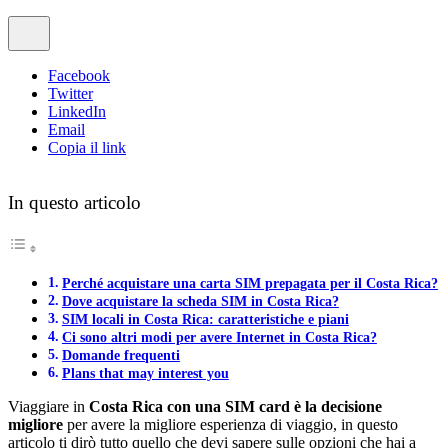
Facebook
Twitter
LinkedIn
Email
Copia il link
In questo articolo
Perché acquistare una carta SIM prepagata per il Costa Rica?
Dove acquistare la scheda SIM in Costa Rica?
SIM locali in Costa Rica: caratteristiche e piani
Ci sono altri modi per avere Internet in Costa Rica?
Domande frequenti
Plans that may interest you
Viaggiare in
Costa Rica con una SIM card
è la decisione
migliore
per avere la migliore esperienza di viaggio, in questo
articolo ti dirò tutto quello che devi sapere sulle opzioni che hai a