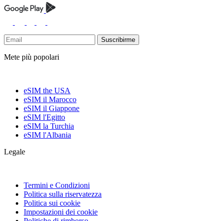
Suscribirme
Mete più popolari
eSIM the USA
eSIM il Marocco
eSIM il Giappone
eSIM l'Egitto
eSIM la Turchia
eSIM l'Albania
Legale
Termini e Condizioni
Politica sulla riservatezza
Politica sui cookie
Impostazioni dei cookie
Politiche di rimborso