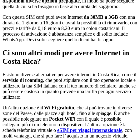
disponibili diverse opzioni prepagate
, in modo da poter scegliere
quella di cui si ha bisogno in base alla durata del soggiorno.
Con questa SIM card puoi avere Internet
da 30MB a 3GB
con una
durata da 1 giorno a 16 giorni e avrai la possibilità di rinnovarlo, con
prezzi e tariffe da 0,18 euro a 8,20 euro in colon costaricani. Il
processo di attivazione è abbastanza semplice e di solito include
WhatsApp. Devi solo scegliere quello di cui hai bisogno.
Ci sono altri modi per avere Internet in
Costa Rica?
Esistono diverse alternative per avere internet in Costa Rica, come il
servizio di roaming
, che puoi stipulare con il tuo operatore locale e
utilizzare la tua SIM italiana con il tuo numero di cellulare, anche se
può essere costoso in quanto prevede una tariffa per ogni servizio
utilizzato.
Un’altra opzione è
il Wi Fi gratuito
, che si può trovare in diverse
zone del Paese, dalle piazze agli hotel, fino alle spiagge. È anche
possibile noleggiare un
Pocket WiFi
con il quale è possibile
collegare più di un telefono o dispositivo. L’ultima opzione è la
scheda telefonica virtuale o
eSIM per viaggi internazionale
, con
molti vantaggi, che si può fare l’ acquisto in un negozio virtuale.