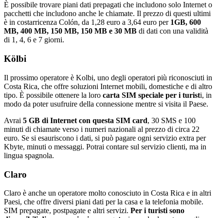
È possibile trovare piani dati prepagati che includono solo Internet o
pacchetti che includono anche le chiamate. Il prezzo di questi ultimi
è in costarricenza Colón, da 1,28 euro a 3,64 euro per
1GB, 600
MB, 400 MB, 150 MB, 150 MB e 30 MB
di dati con una validità
di 1, 4, 6 e 7 giorni.
Kölbi
Il prossimo operatore è Kolbi, uno degli operatori più riconosciuti in
Costa Rica, che offre soluzioni Internet mobili, domestiche e di altro
tipo. È possibile ottenere la loro
carta SIM speciale per i turist
i, in
modo da poter usufruire della connessione mentre si visita il Paese.
Avrai
5 GB di Internet con questa SIM card
, 30 SMS e 100
minuti di chiamate verso i numeri nazionali al prezzo di circa 22
euro. Se si esauriscono i dati, si può pagare ogni servizio extra per
Kbyte, minuti o messaggi. Potrai contare sul servizio clienti, ma in
lingua spagnola.
Claro
Claro è anche un operatore molto conosciuto in Costa Rica e in altri
Paesi, che offre diversi piani dati per la casa e la telefonia mobile.
SIM prepagate, postpagate e altri servizi.
Per i turisti sono