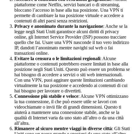
piattaforme come Netflix, servizi bancari o di streaming,
bloccano l’accesso in base alla tua posizione. Una VPN ti
permette di cambiare la tua posizione virtuale e accedere a
contenuti di altri paesi senza restrizioni.
Privacy e anonimato durante la navigazione
: Anche se la
legge negli Stati Uniti garantisce alcuni diritti di privacy
online, gli Internet Service Provider (ISP) possono tracciare
quello che fai. Usare una VPN nasconde il tuo vero indirizzo
IP, dandoti l’anonimato mentre navighi sul web o fai
transazioni online.
Evitare la censura o le limitazioni regionali
: Alcune
piattaforme o contenuti potrebbero essere limitati in base alla
posizione negli Stati Uniti. Questo può essere un problema se
hai bisogno di accedere a servizi o siti web internazionali.
Con una VPN, puoi aggirare queste limitazioni cambiando
virtualmente la tua posizione e accedendo ai contenuti di cui
hai bisogno per lavorare o divertirti.
Connessione più stabile e veloce
: Alcune VPN ottimizzano
la tua connessione, il che può essere utile se lavori con
videochiamate o invii file di grandi dimensioni. Questo ti
aiuterà a mantenere una connessione stabile, anche se la
qualità di Internet varia da uno stato all’altro o da una città
all’altra.
Rimanere al sicuro mentre viaggi in diverse città
: Gli Stati
Uniti sono un paese grande e spostarsi da uno stato all’altro