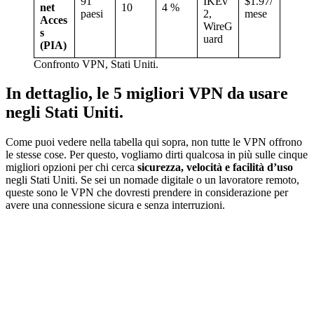
91
IKEv
$1.97/
net
10
4 %
paesi
2,
mese
Acces
WireG
s
uard
(PIA)
Confronto VPN, Stati Uniti.
In dettaglio, le 5 migliori VPN da usare
negli Stati Uniti.
Come puoi vedere nella tabella qui sopra, non tutte le VPN offrono
le stesse cose. Per questo, vogliamo dirti qualcosa in più sulle cinque
migliori opzioni per chi cerca
sicurezza, velocità e facilità d’uso
negli Stati Uniti. Se sei un nomade digitale o un lavoratore remoto,
queste sono le VPN che dovresti prendere in considerazione per
avere una connessione sicura e senza interruzioni.