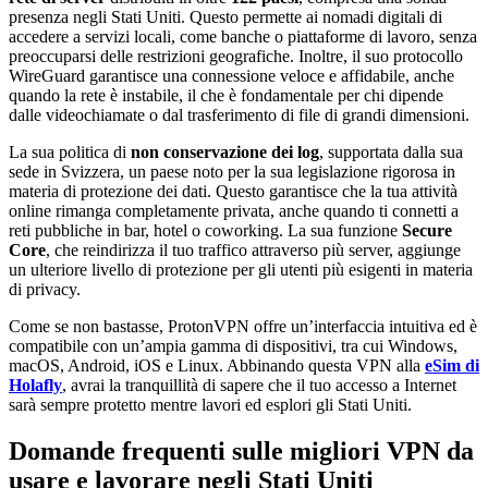
presenza negli Stati Uniti. Questo permette ai nomadi digitali di
accedere a servizi locali, come banche o piattaforme di lavoro, senza
preoccuparsi delle restrizioni geografiche. Inoltre, il suo protocollo
WireGuard garantisce una connessione veloce e affidabile, anche
quando la rete è instabile, il che è fondamentale per chi dipende
dalle videochiamate o dal trasferimento di file di grandi dimensioni.
La sua politica di
non conservazione dei log
, supportata dalla sua
sede in Svizzera, un paese noto per la sua legislazione rigorosa in
materia di protezione dei dati. Questo garantisce che la tua attività
online rimanga completamente privata, anche quando ti connetti a
reti pubbliche in bar, hotel o coworking. La sua funzione
Secure
Core
, che reindirizza il tuo traffico attraverso più server, aggiunge
un ulteriore livello di protezione per gli utenti più esigenti in materia
di privacy.
Come se non bastasse, ProtonVPN offre un’interfaccia intuitiva ed è
compatibile con un’ampia gamma di dispositivi, tra cui Windows,
macOS, Android, iOS e Linux. Abbinando questa VPN alla
eSim di
Holafly
, avrai la tranquillità di sapere che il tuo accesso a Internet
sarà sempre protetto mentre lavori ed esplori gli Stati Uniti.
Domande frequenti sulle migliori VPN da
usare e lavorare negli Stati Uniti