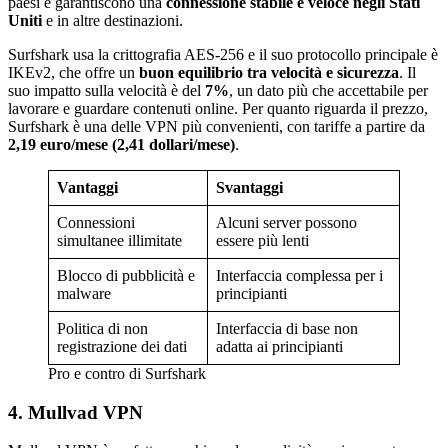
paesi e garantiscono una
connessione stabile e veloce negli Stati
Uniti
e in altre destinazioni.
Surfshark usa la crittografia AES-256 e il suo protocollo principale è
IKEv2, che offre un
buon equilibrio tra velocità e sicurezza
. Il
suo impatto sulla velocità è del
7%
, un dato più che accettabile per
lavorare e guardare contenuti online. Per quanto riguarda il prezzo,
Surfshark è una delle VPN più convenienti, con tariffe a partire da
2,19 euro/mese (2,41 dollari/mese)
.
Vantaggi
Svantaggi
Connessioni
Alcuni server possono
simultanee illimitate
essere più lenti
Blocco di pubblicità e
Interfaccia complessa per i
malware
principianti
Politica di non
Interfaccia di base non
registrazione dei dati
adatta ai principianti
Pro e contro di Surfshark
4. Mullvad VPN