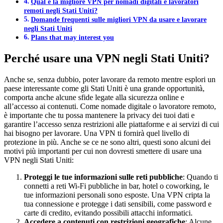
Qual è la migliore VPN per nomadi digitali e lavoratori
remoti negli Stati Uniti?
Domande frequenti sulle migliori VPN da usare e lavorare
negli Stati Uniti
Plans that may interest you
Perché usare una VPN negli Stati Uniti?
Anche se, senza dubbio, poter lavorare da remoto mentre esplori un
paese interessante come gli Stati Uniti è una grande opportunità,
comporta anche alcune sfide legate alla sicurezza online e
all’accesso ai contenuti. Come nomade digitale o lavoratore remoto,
è importante che tu possa mantenere la privacy dei tuoi dati e
garantire l’accesso senza restrizioni alle piattaforme e ai servizi di cui
hai bisogno per lavorare. Una VPN ti fornirà quel livello di
protezione in più. Anche se ce ne sono altri, questi sono alcuni dei
motivi più importanti per cui non dovresti smettere di usare una
VPN negli Stati Uniti:
Proteggi le tue informazioni sulle reti pubbliche
: Quando ti
connetti a reti Wi-Fi pubbliche in bar, hotel o coworking, le
tue informazioni personali sono esposte. Una VPN cripta la
tua connessione e protegge i dati sensibili, come password e
carte di credito, evitando possibili attacchi informatici.
Accedere a contenuti con restrizioni geografiche
: Alcune