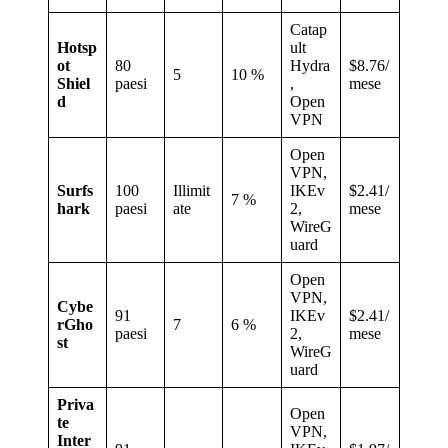
Catap
Hotsp
ult
ot
80
Hydra
$8.76/
5
10 %
Shiel
paesi
,
mese
d
Open
VPN
Open
VPN,
Surfs
100
Illimit
IKEv
$2.41/
7 %
hark
paesi
ate
2,
mese
WireG
uard
Open
VPN,
Cybe
91
IKEv
$2.41/
rGho
7
6 %
paesi
2,
mese
st
WireG
uard
Priva
Open
te
VPN,
Inter