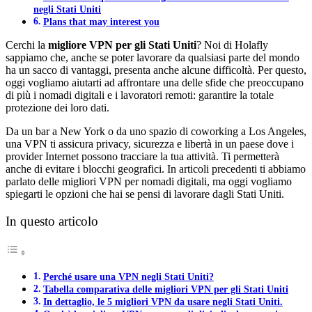
negli Stati Uniti
Plans that may interest you
Cerchi la
migliore VPN per gli Stati Uniti
? Noi di Holafly
sappiamo che, anche se poter lavorare da qualsiasi parte del mondo
ha un sacco di vantaggi, presenta anche alcune difficoltà. Per questo,
oggi vogliamo aiutarti ad affrontare una delle sfide che preoccupano
di più i nomadi digitali e i lavoratori remoti: garantire la totale
protezione dei loro dati.
Da un bar a New York o da uno spazio di coworking a Los Angeles,
una VPN ti assicura privacy, sicurezza e libertà in un paese dove i
provider Internet possono tracciare la tua attività. Ti permetterà
anche di evitare i blocchi geografici. In articoli precedenti ti abbiamo
parlato delle migliori VPN per nomadi digitali, ma oggi vogliamo
spiegarti le opzioni che hai se pensi di lavorare dagli Stati Uniti.
In questo articolo
Perché usare una VPN negli Stati Uniti?
Tabella comparativa delle migliori VPN per gli Stati Uniti
In dettaglio, le 5 migliori VPN da usare negli Stati Uniti.