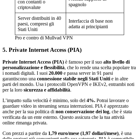
con contanti o
spagnolo
criptovalute
Server distribuiti in 40
Interfaccia di base non
paesi, compresi gli
adatta ai principianti
Stati Uniti
Pro e contro di Mullvad VPN
5. Private Internet Access (PIA)
Private Internet Access (PIA)
è famoso per il suo
alto livello di
personalizzazione e flessibilità
, che lo rende una scelta popolare tra
i nomadi digitali. I suoi
20.000
e passa server in 91 paesi
garantiscono una
connessione stabile negli Stati Uniti
e in altre
parti del mondo. Usa i protocolli OpenVPN e IKEv2, entrambi noti
per la loro
sicurezza e affidabilità
.
L’impatto sulla velocità è minimo, solo del
4%.
Potrai lavorare o
guardare video in streaming senza interruzioni. PIA è apprezzato
anche per la sua politica di
non conservazione dei log
, che è stata
verificata da un ente esterno. Questo assicura che la tua attività
online rimanga privata.
Con prezzi a partire da
1,79 euro/mese (1,97 dollari/mese)
, è una
delle opzioni più convenienti nella sua categoria. PIA è compatibile