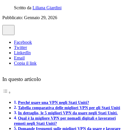
Scritto da
Liliana Giardini
Pubblicato: Gennaio 29, 2026
Facebook
Twitter
LinkedIn
Email
Copia il link
In questo articolo
Perché usare una VPN negli Stati Uniti?
Tabella comparativa delle migliori VPN per gli Stati Uniti
In dettaglio, le 5 migliori VPN da usare negli Stati Uniti.
Qual è la migliore VPN per nomadi digitali e lavoratori
remoti negli Stati Uniti?
Domande frequenti sulle migliori VPN da usare e lavorare