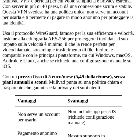
Mullvad VPN è perfetta per chi vuole semplicità e privacy estrema.
Con server in più di 40 paesi, ti dà una connessione sicura e stabile.
Questa VPN svedese ha una politica unica: non serve un account
per usarla e ti permette di pagare in modo anonimo per proteggere la
tua identità.
Usa il protocollo WireGuard, famoso per la sua efficienza e velocità,
insieme alla crittografia AES-256 per proteggere i tuoi dati. Il suo
impatto sulla velocità è minimo, il che la rende perfetta per
videochiamate, streaming e trasferimento di file. Inoltre, è
compatibile con le principali piattaforme, tra cui Windows, macOS,
Android e Linux, anche se richiede una configurazione manuale su
iOS.
Con un
prezzo fisso di 5 euro/mese (5,49 dollari/mese), senza
piani annuali o sconti
, Mullvad punta su una politica chiara e
trasparente che garantisce la privacy dei suoi utenti.
Vantaggi
Svantaggi
Non include app per iOS
Non serve un account
(richiede configurazione
per usarlo
manuale)
Pagamento anonimo
Nessun supporto in