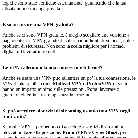
log che sono state verificate esternamente, garantendo che la tua
attività online rimanga privata.
È sicuro usare una VPN gratuita?
Anche se ci sono VPN gratuite, è meglio scegliere una versione a
pagamento. Le VPN gratuite di solito hanno limiti di velocità, dati e
problemi di sicurezza. Non sono la scelta migliore per i nomadi
digitali o i lavoratori remoti.
Le VPN rallentano la mia connessione Internet?
Anche se usare una VPN può rallentare un po’ la tua connessione, le
VPN di alta qualità come
Mullvad VPN
o
ProtonVPN
di solito
hanno un impatto minimo sulle prestazioni. Potrai lavorare o
guardare video in streaming senza interruzioni.
Si può accedere ai servizi di streaming usando una VPN negli
Stati Uniti?
Sì, molte VPN ti permettono di accedere a servizi di streaming
bloccati in base alla posizione.
ProtonVPN
e
CyberGhost
, per
esempio, sono note per essere compatibili con piattaforme come