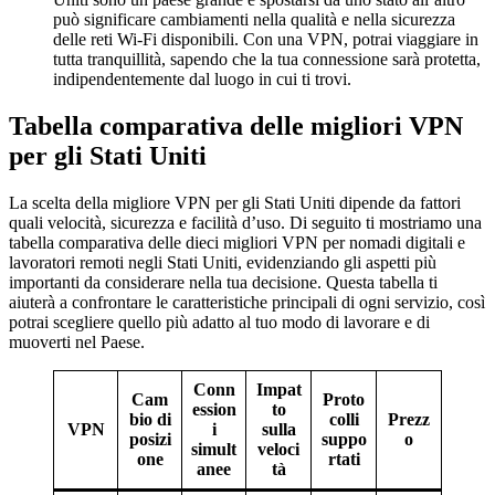
può significare cambiamenti nella qualità e nella sicurezza
delle reti Wi-Fi disponibili. Con una VPN, potrai viaggiare in
tutta tranquillità, sapendo che la tua connessione sarà protetta,
indipendentemente dal luogo in cui ti trovi.
Tabella comparativa delle migliori VPN
per gli Stati Uniti
La scelta della migliore VPN per gli Stati Uniti dipende da fattori
quali velocità, sicurezza e facilità d’uso. Di seguito ti mostriamo una
tabella comparativa delle dieci migliori VPN per nomadi digitali e
lavoratori remoti negli Stati Uniti, evidenziando gli aspetti più
importanti da considerare nella tua decisione. Questa tabella ti
aiuterà a confrontare le caratteristiche principali di ogni servizio, così
potrai scegliere quello più adatto al tuo modo di lavorare e di
muoverti nel Paese.
Conn
Impat
Cam
Proto
ession
to
bio di
colli
Prezz
VPN
i
sulla
posizi
suppo
o
simult
veloci
one
rtati
anee
tà