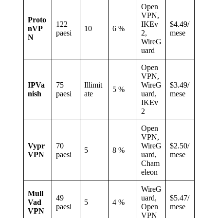
Open
VPN,
Proto
122
IKEv
$4.49/
nVP
10
6 %
paesi
2,
mese
N
WireG
uard
Open
VPN,
IPVa
75
Illimit
WireG
$3.49/
5 %
nish
paesi
ate
uard,
mese
IKEv
2
Open
VPN,
Vypr
70
WireG
$2.50/
5
8 %
VPN
paesi
uard,
mese
Cham
eleon
WireG
Mull
49
uard,
$5.47/
Vad
5
4 %
paesi
Open
mese
VPN
VPN