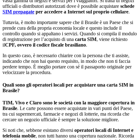
vasta gamma di negozi e servizi per i viaggiatori. Si tratta di negozi
ufficiali o distributori autorizzati dove è possibile acquistare
schede
SIM prepagate
per accedere a Internet sul proprio cellulare
.
Tuttavia, è molto importante sapere che il Brasile è un Paese che si
prende cura della propria economia locale e questo include il
controllo quando si appaltano i servizi. Quando si compila il modulo
di registrazione per l’acquisto di una
carta SIM
, viene richiesto
il
CPF, ovvero il codice fiscale brasiliano
.
In questo caso, è necessario chiarire con la persona che ti assiste,
indicando che non hai questo requisito, in modo che non ti faccia
perdere tempo. È meglio portare con sé il passaporto originale per
velocizzare la procedura.
Quali sono gli operatori locali per acquistare una carta SIM in
Brasile?
TIM, Vivo e Claro sono le società con la maggiore copertura in
Brasile
. Le carte possono essere acquistate in vari punti del Paese,
tra cui supermercati, farmacie e negozi di lotterie, ma ricorda che
cercare un negozio ufficiale è sempre la soluzione migliore.
Si noti che, sebbene esistano diversi
operatori locali di Internet e
telefonia mobile
, non tutti hanno una copertura nazionale. Ricorda