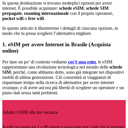
In questa destinazione si trovano molteplici opzioni per avere
internet. È possibile acquistare:
schede eSIM
,
schede SIM
prepagate
,
roaming internazionale
con il proprio operatore,
pocket wifi
o
free wifi
.
In questo articolo ti illustreremo i dettagli di ciascuna opzione, in
modo che tu possa scegliere l’alternativa migliore.
1. eSIM per avere Internet in Brasile (Acquista
online)
Per dare un po’ di contesto vediamo
cos’è una esim
, le eSIM
rappresentano una rivoluzione tecnologica nel mondo delle
schede
SIM
, perché, come abbiamo detto, sono già integrate nei dispositivi
mobili di ultima generazione. Ciò consentirà ai viaggiatori di
risparmiare tempo nella ricerca di alternative per avere internet
ovunque, e di avere ancora più libertà di scegliere un operatore e un
piano dati senza tanti problemi.
Adatta l’eSIM alla tua vacanza
Scegli un piano tra 1 e 90 giorni e paga solo per i dati che ti servono.