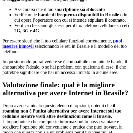
Assicurarsi che il tuo
smartphone
sia sbloccato
Verificare le
bande di frequenza disponibili in Brasile
o in
cui opera l’operatore con cui si intende stipulare il contratto.
Verifica che siano gli stessi per il tuo telefono cellulare su
reti
2G, 3G e 4G
.
Per essere sicuri che il tuo cellulare funzioni correttamente,
puoi
inserire kimovil
selezionando le reti in Brasile e il modello del tuo
telefono.
In questo modo potrai vedere se è compatibile con tutte le bande, il
che sarebbe l’ideale, o se hai problemi con qualcuna di esse, il che
potrebbe significare che hai un accesso limitato in alcune aree.
Valutazione finale: qual è la migliore
alternativa per avere Internet in Brasile?
Dopo aver esaminato questo elenco di opzioni, noterai che
il
roaming non è l’unica alternativa per avere Internet sul tuo
cellulare mentre visiti altre destinazioni come il Brasile.
L’importante è che con queste informazioni tu possa valutare e
scegliere l’opzione più conveniente e pratica che puoi trovare, in
modo che questo non sia un problema per il tuo viaggio; al