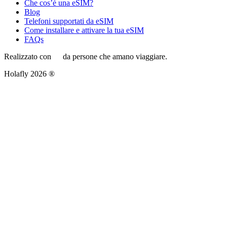
Che cos’è una eSIM?
Blog
Telefoni supportati da eSIM
Come installare e attivare la tua eSIM
FAQs
Realizzato con
da persone che amano viaggiare.
Holafly 2026 ®