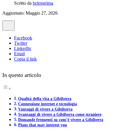
Scritto da
belengrima
Aggiornato: Maggio 27, 2026
Facebook
Twitter
LinkedIn
Email
Copia il link
In questo articolo
Qualità della vita a Gibilterra
Connessione internet e tecnologia
Vantaggi di vivere a Gibilterra
Svantaggi di vivere a Gibilterra come straniero
Domande frequenti su com’è vivere a Gibilterra
Plans that may interest you