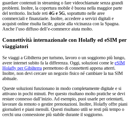
guardare contenuti in streaming o fare videochiamate senza grandi
problemi. Inoltre, la copertura mobile è buona nella maggior parte
del territorio. Include reti
4G e 5G
, soprattutto nelle aree
commerciali e finanziarie. Inoltre, accedere a servizi digitali e
acquisti online risulta facile, grazie alla vicinanza con la Spagna.
Anche l’uso diffuso dell’e-commerce aiuta molto.
Connettività internazionale con Holafly ed eSIM per
viaggiatori
Se viaggi a Gibilterra per turismo, lavoro o un soggiorno più lungo,
avere internet subito fa la differenza. Oggi, soluzioni come le
eSIM
Holafly per Gibilterra
permettono di connetterti appena atterri.
Inoltre, non devi cercare un negozio fisico né cambiare la tua SIM
abituale.
Queste soluzioni funzionano in modo completamente digitale e si
attivano in pochi minuti. Per questo risultano molto pratiche se devi
restare connesso dall’inizio. Ad esempio, puoi usarle per orientarti,
lavorare da remoto o gestire prenotazioni. Inoltre, Holafly offre piani
giornalieri e piani mensili. Questi risultano utili se resti più tempo o
cerchi una connessione più stabile durante il soggiorno.