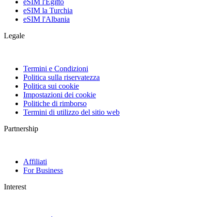
eSIM l'Egitto
eSIM la Turchia
eSIM l'Albania
Legale
Termini e Condizioni
Politica sulla riservatezza
Politica sui cookie
Impostazioni dei cookie
Politiche di rimborso
Termini di utilizzo del sitio web
Partnership
Affiliati
For Business
Interest