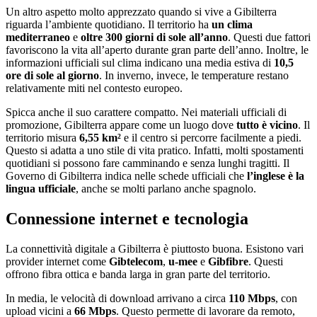
Un altro aspetto molto apprezzato quando si vive a Gibilterra
riguarda l’ambiente quotidiano. Il territorio ha
un clima
mediterraneo
e
oltre 300 giorni di sole all’anno
. Questi due fattori
favoriscono la vita all’aperto durante gran parte dell’anno. Inoltre, le
informazioni ufficiali sul clima indicano una media estiva di
10,5
ore di sole al giorno
. In inverno, invece, le temperature restano
relativamente miti nel contesto europeo.
Spicca anche il suo carattere compatto. Nei materiali ufficiali di
promozione, Gibilterra appare come un luogo dove
tutto è vicino
. Il
territorio misura
6,55 km²
e il centro si percorre facilmente a piedi.
Questo si adatta a uno stile di vita pratico. Infatti, molti spostamenti
quotidiani si possono fare camminando e senza lunghi tragitti. Il
Governo di Gibilterra indica nelle schede ufficiali che
l’inglese è la
lingua ufficiale
, anche se molti parlano anche spagnolo.
Connessione internet e tecnologia
La connettività digitale a Gibilterra è piuttosto buona. Esistono vari
provider internet come
Gibtelecom
,
u-mee
e
Gibfibre
. Questi
offrono fibra ottica e banda larga in gran parte del territorio.
In media, le velocità di download arrivano a circa
110 Mbps
, con
upload vicini a
66 Mbps
. Questo permette di lavorare da remoto,