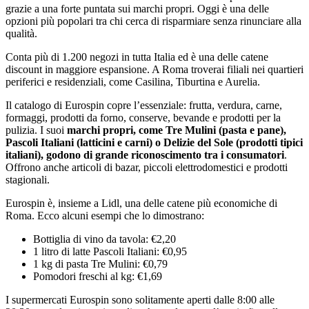
grazie a una forte puntata sui marchi propri. Oggi è una delle
opzioni più popolari tra chi cerca di risparmiare senza rinunciare alla
qualità.
Conta più di 1.200 negozi in tutta Italia ed è una delle catene
discount in maggiore espansione. A Roma troverai filiali nei quartieri
periferici e residenziali, come Casilina, Tiburtina e Aurelia.
Il catalogo di Eurospin copre l’essenziale: frutta, verdura, carne,
formaggi, prodotti da forno, conserve, bevande e prodotti per la
pulizia. I suoi
marchi propri, come Tre Mulini (pasta e pane),
Pascoli Italiani (latticini e carni) o Delizie del Sole (prodotti tipici
italiani), godono di grande riconoscimento tra i consumatori
.
Offrono anche articoli di bazar, piccoli elettrodomestici e prodotti
stagionali.
Eurospin è, insieme a Lidl, una delle catene più economiche di
Roma. Ecco alcuni esempi che lo dimostrano:
Bottiglia di vino da tavola: €2,20
1 litro di latte Pascoli Italiani: €0,95
1 kg di pasta Tre Mulini: €0,79
Pomodori freschi al kg: €1,69
I supermercati Eurospin sono solitamente aperti dalle 8:00 alle