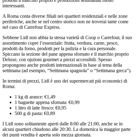
prodotti a marchio proprio e promozioni settimanali molto
interessanti.
A Roma conta diverse filiali nei quartieri residenziali e nelle zone
periferiche, anche se nel centro storico non ne troverai tante come
nel caso di Carrefour Express.
Sebbene Lidl non abbia la stessa varietà di Coop o Carrefour, il suo
assortimento copre l’essenziale: frutta, verdura, carne, pesce,
prodotti da forno, prodotti per la pulizia e la cura personale.
Spiccano la sezione del pane appena sfornato e il marchio proprio
Deluxe, con opzioni gourmet a prezzi accessibili. Spesso
propongono anche prodotti internazionali in base al tema della
settimana (ad esempio, “Settimana spagnola” o “Settimana greca”).
In termini di prezzi, Lidl è uno dei supermercati più economici di
Roma:
1 kg di arance: €1,49
1 baguette appena sfornata: €0,99
1 litro di latte fresco: €0,95
500 g di pasta: €0,89
I Lidl sono solitamente aperti dalle 8:00 alle 21:00, anche se in
alcuni quartieri chiudono alle 20:30. La domenica la maggior parte
dei punti vendita è aperta solo mezza giornata.