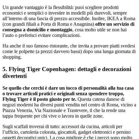
Un grande vantaggio è la flessibilità: puoi scegliere prodotti
economici e semplici o investire in modelli più durevoli, sempre
all’interno di una fascia di prezzo accessibile. Inoltre, IKEA a Roma
(con grandi filiali a Porta di Roma e Anagnina)
offre
un servizio di
consegna a domicilio e montaggio
, cosa molto utile se non hai
l’auto o preferisci evitare complicazioni.
Ha anche il suo famoso ristorante, che invita a provare piatti svedesi
come le polpette (a prezzi davvero bassi) dopo una lunga giornata di
shopping.
5. Flying Tiger Copenhagen: dettagli e decorazioni
divertenti
Se quello che cerchi è dare un tocco di personalità alla tua casa
o trovare articoli pratici e originali senza spendere troppo,
Flying Tiger è il posto giusto per te.
Questa catena danese di
negozi moderni ha diversi punti vendita nel centro di Roma, vicino a
Piazza Venezia, Via Nazionale e Trastevere, il che la rende una
tappa frequente per chi vive o lavora in quelle zone.
Sugli scaffali troverai di tutto: accessori da cucina, articoli per
l’ufficio, cartoleria colorata, giocattoli, gadget elettronici e persino
oggetti decorativi unici. La cosa migliore è che i prezzi sono molto