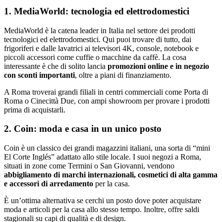
1. MediaWorld: tecnologia ed elettrodomestici
MediaWorld è la catena leader in Italia nel settore dei prodotti
tecnologici ed elettrodomestici. Qui puoi trovare di tutto, dai
frigoriferi e dalle lavatrici ai televisori 4K, console, notebook e
piccoli accessori come cuffie o macchine da caffè. La cosa
interessante è che di solito lancia
promozioni online e in negozio
con sconti importanti
, oltre a piani di finanziamento.
A Roma troverai grandi filiali in centri commerciali come Porta di
Roma o Cinecittà Due, con ampi showroom per provare i prodotti
prima di acquistarli.
2. Coin: moda e casa in un unico posto
Coin è un classico dei grandi magazzini italiani, una sorta di “mini
El Corte Inglés” adattato allo stile locale. I suoi negozi a Roma,
situati in zone come Termini o San Giovanni, vendono
abbigliamento di marchi internazionali, cosmetici di alta gamma
e accessori di arredamento
per la casa.
È un’ottima alternativa se cerchi un posto dove poter acquistare
moda e articoli per la casa allo stesso tempo. Inoltre, offre saldi
stagionali su capi di qualità e di design.