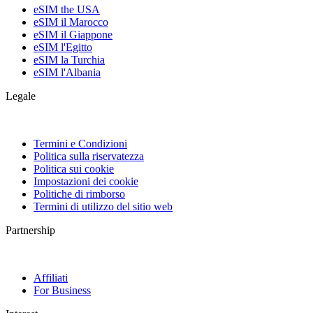
eSIM the USA
eSIM il Marocco
eSIM il Giappone
eSIM l'Egitto
eSIM la Turchia
eSIM l'Albania
Legale
Termini e Condizioni
Politica sulla riservatezza
Politica sui cookie
Impostazioni dei cookie
Politiche di rimborso
Termini di utilizzo del sitio web
Partnership
Affiliati
For Business