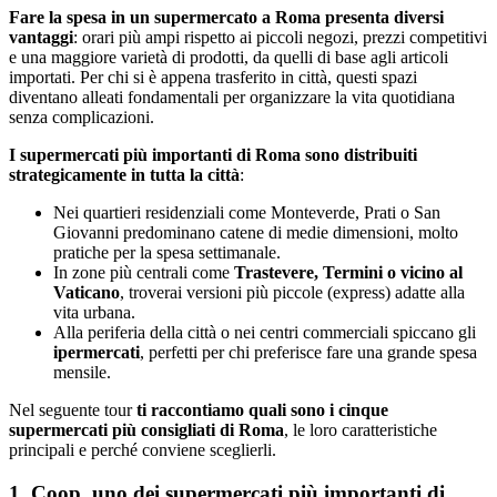
Fare la spesa in un supermercato a Roma presenta diversi
vantaggi
: orari più ampi rispetto ai piccoli negozi, prezzi competitivi
e una maggiore varietà di prodotti, da quelli di base agli articoli
importati. Per chi si è appena trasferito in città, questi spazi
diventano alleati fondamentali per organizzare la vita quotidiana
senza complicazioni.
I supermercati più importanti di Roma sono distribuiti
strategicamente in tutta la città
:
Nei quartieri residenziali come Monteverde, Prati o San
Giovanni predominano catene di medie dimensioni, molto
pratiche per la spesa settimanale.
In zone più centrali come
Trastevere, Termini o vicino al
Vaticano
, troverai versioni più piccole (express) adatte alla
vita urbana.
Alla periferia della città o nei centri commerciali spiccano gli
ipermercati
, perfetti per chi preferisce fare una grande spesa
mensile.
Nel seguente tour
ti raccontiamo quali sono i cinque
supermercati più consigliati di Roma
, le loro caratteristiche
principali e perché conviene sceglierli.
1. Coop, uno dei supermercati più importanti di