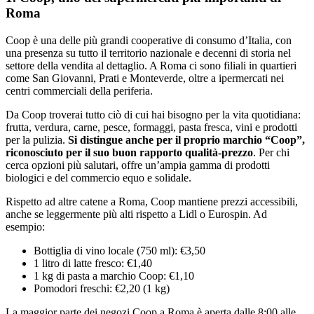
Roma
Coop è una delle più grandi cooperative di consumo d’Italia, con
una presenza su tutto il territorio nazionale e decenni di storia nel
settore della vendita al dettaglio. A Roma ci sono filiali in quartieri
come San Giovanni, Prati e Monteverde, oltre a ipermercati nei
centri commerciali della periferia.
Da Coop troverai tutto ciò di cui hai bisogno per la vita quotidiana:
frutta, verdura, carne, pesce, formaggi, pasta fresca, vini e prodotti
per la pulizia.
Si distingue anche per il proprio marchio “Coop”,
riconosciuto per il suo buon rapporto qualità-prezzo
. Per chi
cerca opzioni più salutari, offre un’ampia gamma di prodotti
biologici e del commercio equo e solidale.
Rispetto ad altre catene a Roma, Coop mantiene prezzi accessibili,
anche se leggermente più alti rispetto a Lidl o Eurospin. Ad
esempio:
Bottiglia di vino locale (750 ml): €3,50
1 litro di latte fresco: €1,40
1 kg di pasta a marchio Coop: €1,10
Pomodori freschi: €2,20 (1 kg)
La maggior parte dei negozi Coop a Roma è aperta dalle 8:00 alle