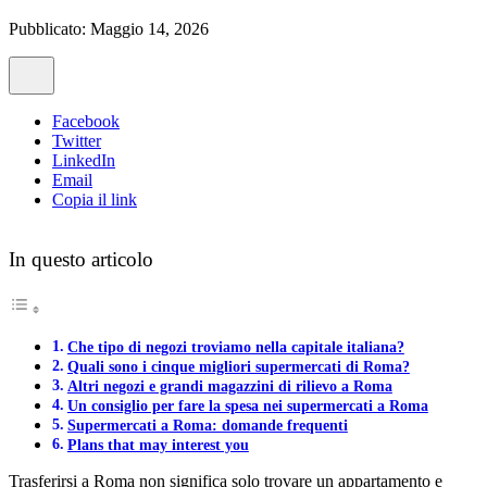
Pubblicato: Maggio 14, 2026
Facebook
Twitter
LinkedIn
Email
Copia il link
In questo articolo
Che tipo di negozi troviamo nella capitale italiana?
Quali sono i cinque migliori supermercati di Roma?
Altri negozi e grandi magazzini di rilievo a Roma
Un consiglio per fare la spesa nei supermercati a Roma
Supermercati a Roma: domande frequenti
Plans that may interest you
Trasferirsi a Roma non significa solo trovare un appartamento e