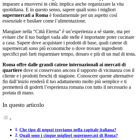
imparare a muoversi in città; implica anche organizzare la vita
quotidiana. E in questo senso, sapere quali sono i migliori
supermercati a Roma
è fondamentale per un aspetto così
essenziale e basilare come l’alimentazione.
Mangiare nella “Città Eterna” è un’esperienza a sé stante, ma per
evitare che il tuo budget vada alle stelle è importante poter cucinare
a casa. Sapere dove acquistare i prodotti di base, quali catene di
supermercati sono più economiche o dove trovare ingredienti
specifici può farti risparmiare tempo, denaro e più di un mal di testa.
Roma offre dalle grandi catene internazionali ai mercati di
quartiere
dove si conservano ancora il rapporto di vicinanza con il
cliente e i prodotti freschi di stagione. Conoscere queste alternative
fin dall’inizio renderà il tuo adattamento molto più semplice e ti
permetterà di goderti l’esperienza romana con tutto il necessario a
portata di mano.
In questo articolo
Che tipo di negozi troviamo nella capitale italiana?
Quali sono i cinque migliori supermercati di Roma?