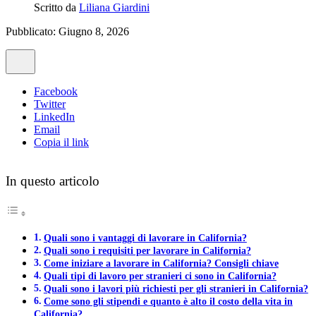
Scritto da
Liliana Giardini
Pubblicato: Giugno 8, 2026
Facebook
Twitter
LinkedIn
Email
Copia il link
In questo articolo
Quali sono i vantaggi di lavorare in California?
Quali sono i requisiti per lavorare in California?
Come iniziare a lavorare in California? Consigli chiave
Quali tipi di lavoro per stranieri ci sono in California?
Quali sono i lavori più richiesti per gli stranieri in California?
Come sono gli stipendi e quanto è alto il costo della vita in
California?