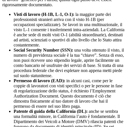
rigorosamente documentato.
Visti di lavoro (H-1B, L-1, O-1):
la maggior parte dei
professionisti stranieri arriva con il visto H-1B (per
occupazioni specializzate). Se lavori in una multinazionale, il
visto L-1 consente i trasferimenti intra-aziendali. La California
è anche sede di molti visti O-1 (abilità straordinarie), destinati
ad artisti, scienziati o sportivi di alto livello che lo Stato attira
costantemente.
Social Security Number (SSN):
una volta ottenuto il visto, il
numero di previdenza sociale è la tua “chiave”. Senza di esso,
non puoi ricevere uno stipendio legale, aprire facilmente un
conto bancario né usufruire dei servizi di base. Si tratta di una
procedura federale che devi espletare non appena metti piede
sul suolo statunitense.
Permesso di lavoro (EAD):
in alcuni casi, come per le
coppie di lavoratori con visti specifici o per le persone in fase
di regolarizzazione dello status, è richiesto l’Employment
Authorization Document. Questo documento è ciò che
dimostra fisicamente al tuo datore di lavoro che hai il
permesso di essere nel suo libro paga.
Patente di guida della California (DL):
anche se sembra
una formalità minore, in California l’auto è fondamentale. Il
Dipartimento dei Veicoli a Motore (DMV) rilascia patenti che
fungono da documento di identità principale (ID). Se sei