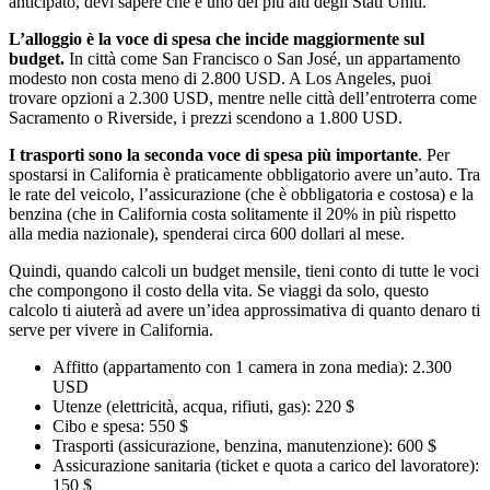
anticipato, devi sapere che è uno dei più alti degli Stati Uniti.
L’alloggio è la voce di spesa che incide maggiormente sul
budget.
In città come San Francisco o San José, un appartamento
modesto non costa meno di 2.800 USD. A Los Angeles, puoi
trovare opzioni a 2.300 USD, mentre nelle città dell’entroterra come
Sacramento o Riverside, i prezzi scendono a 1.800 USD.
I trasporti sono la seconda voce di spesa più importante
. Per
spostarsi in California è praticamente obbligatorio avere un’auto. Tra
le rate del veicolo, l’assicurazione (che è obbligatoria e costosa) e la
benzina (che in California costa solitamente il 20% in più rispetto
alla media nazionale), spenderai circa 600 dollari al mese.
Quindi, quando calcoli un budget mensile, tieni conto di tutte le voci
che compongono il costo della vita. Se viaggi da solo, questo
calcolo ti aiuterà ad avere un’idea approssimativa di quanto denaro ti
serve per vivere in California.
Affitto (appartamento con 1 camera in zona media): 2.300
USD
Utenze (elettricità, acqua, rifiuti, gas): 220 $
Cibo e spesa: 550 $
Trasporti (assicurazione, benzina, manutenzione): 600 $
Assicurazione sanitaria (ticket e quota a carico del lavoratore):
150 $