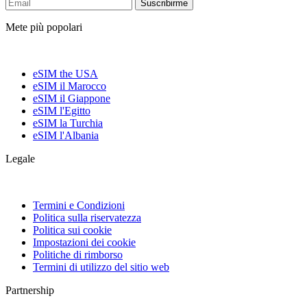
Suscribirme
Mete più popolari
eSIM the USA
eSIM il Marocco
eSIM il Giappone
eSIM l'Egitto
eSIM la Turchia
eSIM l'Albania
Legale
Termini e Condizioni
Politica sulla riservatezza
Politica sui cookie
Impostazioni dei cookie
Politiche di rimborso
Termini di utilizzo del sitio web
Partnership