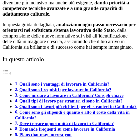
diventare più inclusivo ma anche più esigente,
dando priorità a
competenze tecniche avanzate e a una grande capacità di
adattamento culturale
.
In questa guida dettagliata,
analizziamo ogni passo necessario per
orientarsi nel sofisticato sistema lavorativo dello Stato
, dalla
comprensione delle nuove normative sui visti all’identificazione
delle città in maggiore crescita, assicurando che il tuo arrivo in
California sia brillante e di successo come hai sempre immaginato.
In questo articolo
Quali sono i vantaggi di lavorare in California?
Quali sono i requisiti per lavorare in California?
Come iniziare a lavorare in California? Consigli chiave
Quali tipi di lavoro per stranieri ci sono in California?
Quali sono i lavori più richiesti per gli stranieri in California?
Come sono gli stipendi e quanto è alto il costo della vita in
California?
Dove trovare opportunità di lavoro in California?
Domande frequenti su come lavorare in California
Plans that may interest you