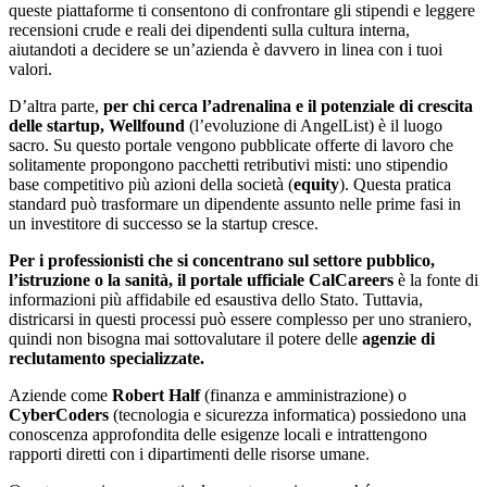
queste piattaforme ti consentono di confrontare gli stipendi e leggere
recensioni crude e reali dei dipendenti sulla cultura interna,
aiutandoti a decidere se un’azienda è davvero in linea con i tuoi
valori.
D’altra parte,
per chi cerca l’adrenalina e il potenziale di crescita
delle startup, Wellfound
(l’evoluzione di AngelList) è il luogo
sacro. Su questo portale vengono pubblicate offerte di lavoro che
solitamente propongono pacchetti retributivi misti: uno stipendio
base competitivo più azioni della società (
equity
). Questa pratica
standard può trasformare un dipendente assunto nelle prime fasi in
un investitore di successo se la startup cresce.
Per i professionisti che si concentrano sul settore pubblico,
l’istruzione o la sanità, il portale ufficiale CalCareers
è la fonte di
informazioni più affidabile ed esaustiva dello Stato. Tuttavia,
districarsi in questi processi può essere complesso per uno straniero,
quindi non bisogna mai sottovalutare il potere delle
agenzie di
reclutamento specializzate.
Aziende come
Robert Half
(finanza e amministrazione) o
CyberCoders
(tecnologia e sicurezza informatica) possiedono una
conoscenza approfondita delle esigenze locali e intrattengono
rapporti diretti con i dipartimenti delle risorse umane.