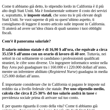
Come ti abbiamo già detto, lo stipendio lordo in California è il più
alto degli Stati Uniti. Ma è fondamentale sottrarre il costo dei servizi
e, soprattutto, le
imposte statali
, che sono tra le più elevate degli
Stati Uniti. Se vuoi saperne di più su quest’ultimo aspetto, ti
consigliamo di leggere il nostro articolo sulle imposte in California.
Ti aiuterà ad avere un’idea chiara di quali saranno i tuoi obblighi
fiscali.
Com’è il panorama salariale?
Il salario minimo statale è di 16,90 $ all’ora, che equivale a circa
35.150 $ all’anno con un orario di lavoro di 40 ore
. Tuttavia, nei
settori in cui solitamente si candidano i professionisti qualificati
stranieri, le cifre sono diverse. Un ingegnere informatico senior nella
Bay Area può guadagnare tra i 160.000 e i 220.000 dollari all’anno,
mentre un infermiere abilitato (
Registered Nurse
) guadagna in media
125.000 dollari all’anno.
È importante considerare che in California si pagano le imposte sul
reddito sia a livello federale che statale.
Per uno stipendio medio,
calcola che circa il 25-30% del tuo salario andrà in tasse
e
previdenza sociale prima di arrivare sul tuo conto.
E per quanto riguarda il costo della vita? Come ti abbiamo già