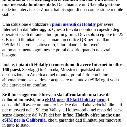
una necessità fondamentale
. Dal chiamare un Uber alla gestione
delle tue interviste su Zoom, hai bisogno di una connessione mobile
stabile.
Una soluzione è utilizzare i
piani mensili di Holafly
per avere
Internet fin dall’atterraggio. Questo ti evita i contratti capestro degli
operatori locali durante i tuoi primi giorni. Devi solo scegliere tra 25
GB o dati illimitati e scansionare un codice QR per installare
l’eSIM. Una volta sottoscritto, il tuo piano si rinnoverà
automaticamente ogni mese e potrai disdirlo quando ne avrai
bisogno.
Inoltre,
i piani di Holafly ti consentono di avere Internet in oltre
160 paesi.
Se viaggi in Canada, Messico o qualsiasi altra
destinazione in America o nel mondo, potrai farlo con il tuo
abbonamento, senza dover acquistare una nuova eSIM ogni volta
che attraversi un confine.
Se il tuo soggiorno è breve o stai affrontando una fase di
colloqui intensivi, una
eSIM per gli Stati Uniti a giorni
ti
consentirà di avere un numero locale e dati ad alta velocità illimitati
per muoverti nella Silicon Valley, a Hollywood o nel resto del paese,
senza dipendere dal WiFi dei bar. Infine,
Holafly offre anche una
eSIM per la California
, che ti garantirà dati illimitati per muoverti
in tutto lo stato.