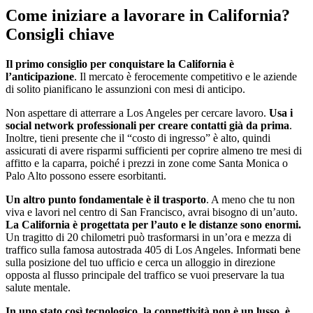
Come iniziare a lavorare in California?
Consigli chiave
Il primo consiglio per conquistare la California è
l’anticipazione
. Il mercato è ferocemente competitivo e le aziende
di solito pianificano le assunzioni con mesi di anticipo.
Non aspettare di atterrare a Los Angeles per cercare lavoro.
Usa i
social network professionali per creare contatti già da prima
.
Inoltre, tieni presente che il “costo di ingresso” è alto, quindi
assicurati di avere risparmi sufficienti per coprire almeno tre mesi di
affitto e la caparra, poiché i prezzi in zone come Santa Monica o
Palo Alto possono essere esorbitanti.
Un altro punto fondamentale è il trasporto
. A meno che tu non
viva e lavori nel centro di San Francisco, avrai bisogno di un’auto.
La California è progettata per l’auto e le distanze sono enormi.
Un tragitto di 20 chilometri può trasformarsi in un’ora e mezza di
traffico sulla famosa autostrada 405 di Los Angeles. Informati bene
sulla posizione del tuo ufficio e cerca un alloggio in direzione
opposta al flusso principale del traffico se vuoi preservare la tua
salute mentale.
In uno stato così tecnologico, la connettività non è un lusso, è