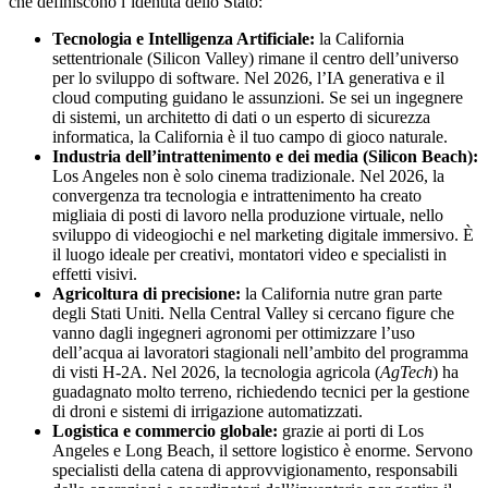
che definiscono l’identità dello Stato:
Tecnologia e Intelligenza Artificiale:
la California
settentrionale (Silicon Valley) rimane il centro dell’universo
per lo sviluppo di software. Nel 2026, l’IA generativa e il
cloud computing guidano le assunzioni. Se sei un ingegnere
di sistemi, un architetto di dati o un esperto di sicurezza
informatica, la California è il tuo campo di gioco naturale.
Industria dell’intrattenimento e dei media (Silicon Beach):
Los Angeles non è solo cinema tradizionale. Nel 2026, la
convergenza tra tecnologia e intrattenimento ha creato
migliaia di posti di lavoro nella produzione virtuale, nello
sviluppo di videogiochi e nel marketing digitale immersivo. È
il luogo ideale per creativi, montatori video e specialisti in
effetti visivi.
Agricoltura di precisione:
la California nutre gran parte
degli Stati Uniti. Nella Central Valley si cercano figure che
vanno dagli ingegneri agronomi per ottimizzare l’uso
dell’acqua ai lavoratori stagionali nell’ambito del programma
di visti H-2A. Nel 2026, la tecnologia agricola (
AgTech
) ha
guadagnato molto terreno, richiedendo tecnici per la gestione
di droni e sistemi di irrigazione automatizzati.
Logistica e commercio globale:
grazie ai porti di Los
Angeles e Long Beach, il settore logistico è enorme. Servono
specialisti della catena di approvvigionamento, responsabili