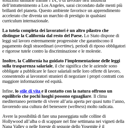
soluzioni sanitarie tramite l’IA, o di lavorare nell’industria
dell’intrattenimento a Los Angeles, sarai circondato dalle menti più
brillanti del pianeta. Questo ambiente favorisce un apprendimento
accelerato che diventa un marchio di prestigio in qualsiasi
curriculum internazionale.
La tutela completa dei lavoratori è un altro pilastro che
distingue la California dal resto del Paese.
Lo Stato dispone di
leggi sul lavoro estremamente progressiste che garantiscono il
pagamento degli straordinari (
overtime
), periodi di riposo obbligatori
e rigorose tutele contro la discriminazione e le molestie.
Inoltre, la California ha guidato l’implementazione delle leggi
sulla trasparenza salariale
, il che significa che le aziende sono
obbligate a pubblicare le fasce salariali nelle loro offerte di lavoro,
consentendo ai lavoratori stranieri di negoziare i propri contratti con
maggiore informazione ed equità.
Infine,
lo
stile di vita
e il contatto con la natura offrono un
equilibrio che pochi luoghi possono eguagliare
. Il clima
mediterraneo permette di vivere all’aria aperta per quasi tutto l’anno,
favorendo una cultura del benessere (
wellness
) molto radicata.
Avere la possibilità di fare una passeggiata sulle colline di
Hollywood all’alba o di scappare nel fine settimana nei vigneti della
Napa Valley o nelle foreste di sequoie dello Yosemite è il