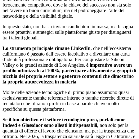
ferocemente competitivo, dove la chiave del successo non sta solo
nell’avere un buon curriculum, ma nel padroneggiare l’arte del
networking e della visibilità digitale.
In questo stato, non basta inviare candidature in massa, ma bisogna
essere proattivi e strategici sulle piattaforme giuste per distinguersi
tra i talenti globali.
Lo strumento principale rimane LinkedIn
, che nell’ecosistema
californiano è passato dall’essere facoltativo a diventare una carta
d’identità professionale obbligatoria. Per conquistare la Silicon
Valley o le grandi aziende di Los Angeles,
è imperativo avere un
profilo ottimizzato al 100%, partecipare attivamente a gruppi di
nicchia del proprio settore e generare contenuti che dimostrino
la propria autorevolezza in materia.
Molte delle aziende tecnologiche di primo piano assumono quasi
esclusivamente tramite referenze interne o tramite ricerche dirette di
reclutatori che filtrano i profili in base a parole chiave molto
specifiche su questa piattaforma.
Se il tuo obiettivo è il settore tecnologico puro, portali come
Indeed e Glassdoor sono alleati indispensabili
, non solo per la
quantità di offerte di lavoro che elencano, ma per la trasparenza che
offrono. Nel 2026, la trasparenza salariale sarà legge in California, e