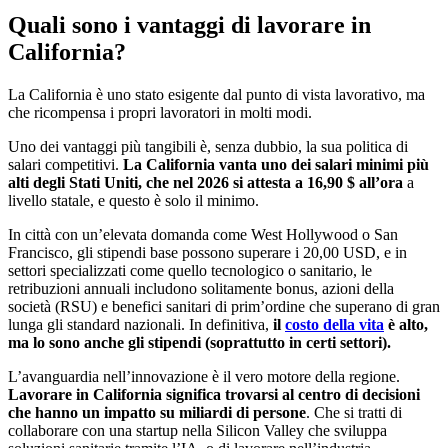
Quali sono i vantaggi di lavorare in
California?
La California è uno stato esigente dal punto di vista lavorativo, ma
che ricompensa i propri lavoratori in molti modi.
Uno dei vantaggi più tangibili è, senza dubbio, la sua politica di
salari competitivi.
La California vanta uno dei salari minimi più
alti degli Stati Uniti, che nel 2026 si attesta a 16,90 $ all’ora
a
livello statale, e questo è solo il minimo.
In città con un’elevata domanda come West Hollywood o San
Francisco, gli stipendi base possono superare i 20,00 USD, e in
settori specializzati come quello tecnologico o sanitario, le
retribuzioni annuali includono solitamente bonus, azioni della
società (RSU) e benefici sanitari di prim’ordine che superano di gran
lunga gli standard nazionali. In definitiva,
il
costo della vita
è alto,
ma lo sono anche gli stipendi (soprattutto in certi settori).
L’avanguardia nell’innovazione è il vero motore della regione.
Lavorare in California significa trovarsi al centro di decisioni
che hanno un impatto su miliardi di persone
. Che si tratti di
collaborare con una startup nella Silicon Valley che sviluppa