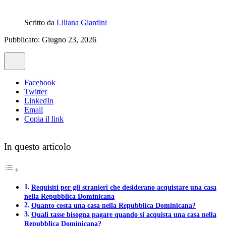
Scritto da
Liliana Giardini
Pubblicato: Giugno 23, 2026
Facebook
Twitter
LinkedIn
Email
Copia il link
In questo articolo
Requisiti per gli stranieri che desiderano acquistare una casa
nella Repubblica Dominicana
Quanto costa una casa nella Repubblica Dominicana?
Quali tasse bisogna pagare quando si acquista una casa nella
Repubblica Dominicana?