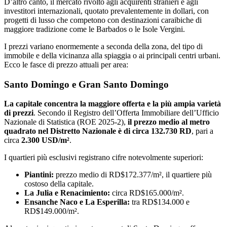
D’altro canto, il mercato rivolto agli acquirenti stranieri e agli
investitori internazionali, quotato prevalentemente in dollari, con
progetti di lusso che competono con destinazioni caraibiche di
maggiore tradizione come le Barbados o le Isole Vergini.
I prezzi variano enormemente a seconda della zona, del tipo di
immobile e della vicinanza alla spiaggia o ai principali centri urbani.
Ecco le fasce di prezzo attuali per area:
Santo Domingo e Gran Santo Domingo
La capitale concentra la maggiore offerta e la più ampia varietà
di prezzi
. Secondo il Registro dell’Offerta Immobiliare dell’Ufficio
Nazionale di Statistica (ROE 2025-2),
il prezzo medio al metro
quadrato nel Distretto Nazionale è di circa 132.730 RD
, pari a
circa
2.300 USD/m²
.
I quartieri più esclusivi registrano cifre notevolmente superiori:
Piantini:
prezzo medio di RD$172.377/m², il quartiere più
costoso della capitale.
La Julia e Renacimiento:
circa RD$165.000/m².
Ensanche Naco e La Esperilla:
tra RD$134.000 e
RD$149.000/m².