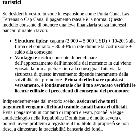
turistici
Se desideri investire in zone in espansione come Punta Cana, Las
Terrenas o Cap Cana, il pagamento rateale è la norma. Questo
modello consente di ottenere una leva finanziaria senza interessi
bancari durante i lavori:
Struttura tipica:
caparra (2.000 – 5.000 USD) + 10-20% alla
firma del contratto + 30-40% in rate durante la costruzione +
saldo alla consegna.
Vantaggi e rischi:
consente di beneficiare
dell’apprezzamento dell’immobile dal momento in cui viene
«posata la prima pietra» fino alla consegna. Tuttavia, la
sicurezza di questo investimento dipende interamente dalla
solvibilità del promotore.
Prima di effettuare qualsiasi
versamento, è fondamentale che il tuo avvocato verifichi le
licenze edilizie e i precedenti di consegna del promotore
.
Indipendentemente dal metodo scelto,
assicurati che tutti i
pagamenti vengano effettuati tramite canali bancari ufficiali
.
Evita i pagamenti in contanti di importi elevati, poiché la legge
antiriciclaggio nella Repubblica Dominicana è molto severa e
potresti avere problemi a registrare il tuo titolo di proprietà se non
riesci a dimostrare la tracciabilità bancaria dei fondi.