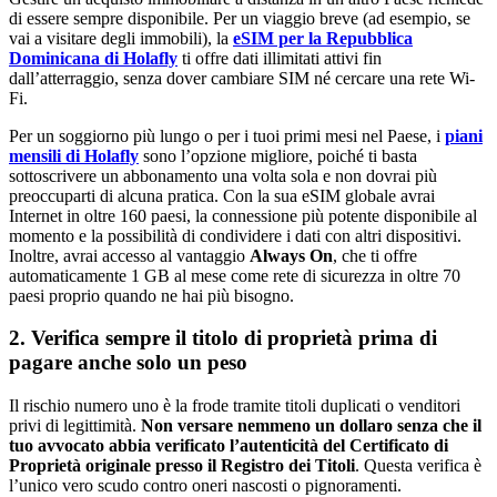
di essere sempre disponibile. Per un viaggio breve (ad esempio, se
vai a visitare degli immobili), la
eSIM per la Repubblica
Dominicana di Holafly
ti offre dati illimitati attivi fin
dall’atterraggio, senza dover cambiare SIM né cercare una rete Wi-
Fi.
Per un soggiorno più lungo o per i tuoi primi mesi nel Paese, i
piani
mensili di Holafly
sono l’opzione migliore, poiché ti basta
sottoscrivere un abbonamento una volta sola e non dovrai più
preoccuparti di alcuna pratica. Con la sua eSIM globale avrai
Internet in oltre 160 paesi, la connessione più potente disponibile al
momento e la possibilità di condividere i dati con altri dispositivi.
Inoltre, avrai accesso al vantaggio
Always On
, che ti offre
automaticamente 1 GB al mese come rete di sicurezza in oltre 70
paesi proprio quando ne hai più bisogno.
2. Verifica sempre il titolo di proprietà prima di
pagare anche solo un peso
Il rischio numero uno è la frode tramite titoli duplicati o venditori
privi di legittimità.
Non versare nemmeno un dollaro senza che il
tuo avvocato abbia verificato l’autenticità del Certificato di
Proprietà originale presso il Registro dei Titoli
. Questa verifica è
l’unico vero scudo contro oneri nascosti o pignoramenti.