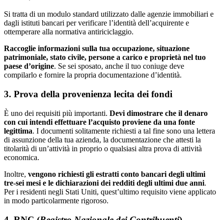
Si tratta di un modulo standard utilizzato dalle agenzie immobiliari e
dagli istituti bancari per verificare l’identità dell’acquirente e
ottemperare alla normativa antiriciclaggio.
Raccoglie informazioni sulla tua occupazione, situazione
patrimoniale, stato civile, persone a carico e proprietà nel tuo
paese d’origine
. Se sei sposato, anche il tuo coniuge deve
compilarlo e fornire la propria documentazione d’identità.
3. Prova della provenienza lecita dei fondi
È uno dei requisiti più importanti.
Devi dimostrare che il denaro
con cui intendi effettuare l’acquisto proviene da una fonte
legittima
. I documenti solitamente richiesti a tal fine sono una lettera
di assunzione della tua azienda, la documentazione che attesti la
titolarità di un’attività in proprio o qualsiasi altra prova di attività
economica.
Inoltre,
vengono richiesti gli estratti conto bancari degli ultimi
tre-sei mesi e le dichiarazioni dei redditi degli ultimi due anni
.
Per i residenti negli Stati Uniti, quest’ultimo requisito viene applicato
in modo particolarmente rigoroso.
4. RNC (
Registro Nazionale dei Contribuenti
)