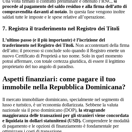
Una volta firmato il contratto preliminare e ottenuto l’RNC,
si
procede al pagamento del saldo residuo e alla firma dell’atto di
compravendita davanti al notaio
. In questa fase vengono inoltre
saldati tutte le imposte e le spese relative all’operazione.
7. Registra il trasferimento nel Registro dei Titoli
L’ultimo passo (e il più importante) è l’iscrizione del
trasferimento nel Registro dei Titoli.
Non accontentarti della firma
dell’atto; il processo si conclude solo quando il Registro emette un
nuovo Certificato di Proprietà a tuo nome. Solo in quel momento
potrai affermare, con totale certezza giuridica, di essere il legittimo
proprietario del tuo angolo di paradiso.
Aspetti finanziari: come pagare il tuo
immobile nella Repubblica Dominicana?
Il mercato immobiliare dominicano, specialmente nel segmento di
lusso e turistico, è un’economia dollarizzata. Sebbene la valuta
nazionale sia il peso dominicano (DOP),
la stragrande
maggioranza delle transazioni per gli stranieri viene concordata
e liquidata in dollari statunitensi (USD).
Comprendere le modalità
di pagamento e le opzioni di finanziamento è fondamentale per
ottimizzare i costi di transazione.