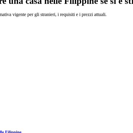
 una casa nelle Filippine se si è st
va vigente per gli stranieri, i requisiti e i prezzi attuali.
lle Filippine