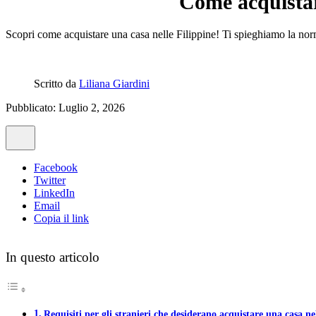
Come acquistare
Scopri come acquistare una casa nelle Filippine! Ti spieghiamo la normati
Scritto da
Liliana Giardini
Pubblicato: Luglio 2, 2026
Facebook
Twitter
LinkedIn
Email
Copia il link
In questo articolo
Requisiti per gli stranieri che desiderano acquistare una casa ne