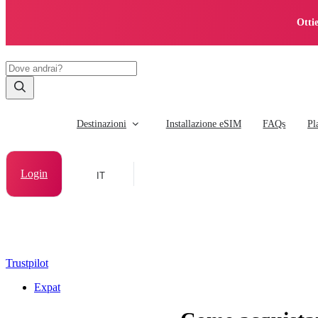
Otti
Destinazioni
Installazione eSIM
FAQs
Pl
Login
IT
Trustpilot
Expat