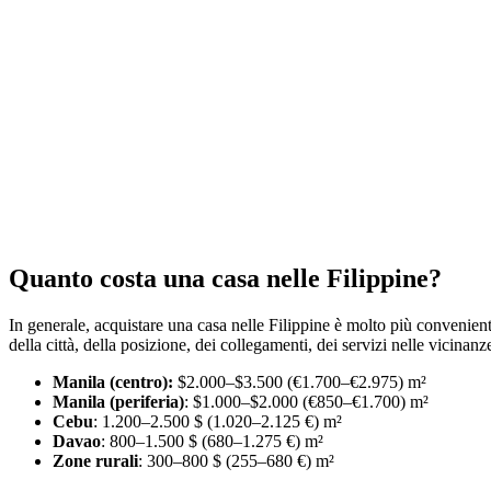
Quanto costa una casa nelle Filippine?
In generale, acquistare una casa nelle Filippine è molto più convenie
della città, della posizione, dei collegamenti, dei servizi nelle vicina
Manila (centro):
$2.000–$3.500 (€1.700–€2.975) m²
Manila (periferia)
: $1.000–$2.000 (€850–€1.700) m²
Cebu
: 1.200–2.500 $ (1.020–2.125 €) m²
Davao
: 800–1.500 $ (680–1.275 €) m²
Zone rurali
: 300–800 $ (255–680 €) m²