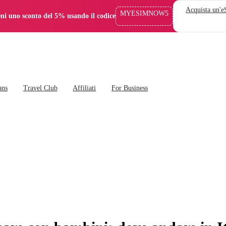
Acquista un'
MYESIMNOW5
eni uno sconto del 5% usando il codice
ans
Travel Club
Affiliati
For Business