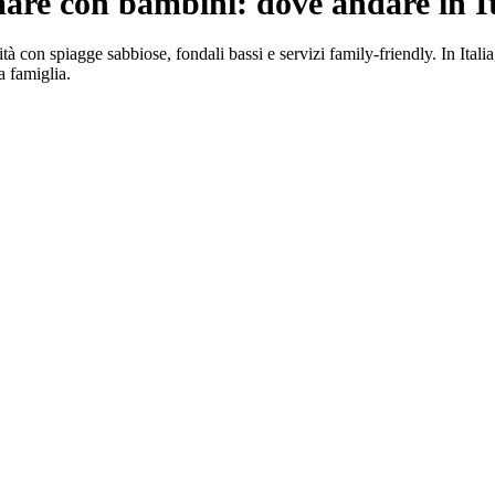
are con bambini: dove andare in It
à con spiagge sabbiose, fondali bassi e servizi family-friendly. In Ita
a famiglia.