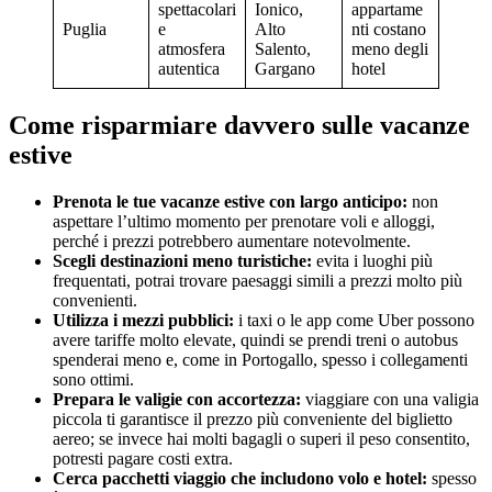
spettacolari
Ionico,
appartame
Puglia
e
Alto
nti costano
atmosfera
Salento,
meno degli
autentica
Gargano
hotel
Come risparmiare davvero sulle vacanze
estive
Prenota le tue vacanze estive con largo anticipo:
non
aspettare l’ultimo momento per prenotare voli e alloggi,
perché i prezzi potrebbero aumentare notevolmente.
Scegli destinazioni meno turistiche:
evita i luoghi più
frequentati, potrai trovare paesaggi simili a prezzi molto più
convenienti.
Utilizza i mezzi pubblici:
i taxi o le app come Uber possono
avere tariffe molto elevate, quindi se prendi treni o autobus
spenderai meno e, come in Portogallo, spesso i collegamenti
sono ottimi.
Prepara le valigie con accortezza:
viaggiare con una valigia
piccola ti garantisce il prezzo più conveniente del biglietto
aereo; se invece hai molti bagagli o superi il peso consentito,
potresti pagare costi extra.
Cerca pacchetti viaggio che includono volo e hotel:
spesso