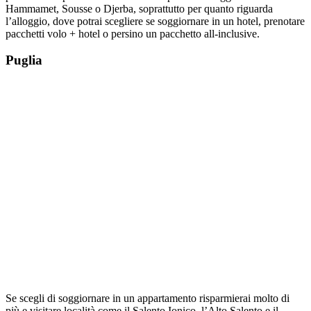
Hammamet, Sousse o Djerba, soprattutto per quanto riguarda
l’alloggio, dove potrai scegliere se soggiornare in un hotel, prenotare
pacchetti volo + hotel o persino un pacchetto all-inclusive.
Puglia
Se scegli di soggiornare in un appartamento risparmierai molto di
più e visitare località come il Salento Ionico, l’Alto Salento e il