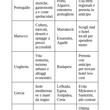
Porto,
Usa treni
storiche,
Algarve,
regionali e
Portogallo
gastronomi
entroterra
prenota in
a e coste
portoghese
anticipo
spettacolari
Cultura,
Scegli riad
mercati,
Marrakech
o hotel
deserti e
,
Marocco
locali per
spiagge a
Essaouira,
spendere
prezzi
Agadir
meno
accessibili
Vita
Prenota
notturna,
con
turismo
anticipo
Ungheria
Budapest
urbano e
per trovare
alloggi
hotel low
economici
cost
Isole
Lefkada,
Evita
mediterran
Egina,
Mykonos e
Grecia
ee e mare
Astipalea,
Santorini,
da sogno
Creta
più costose
Ottima