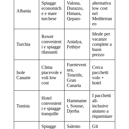
Spiagge
Valona,
alternativa
economich
Durazzo,
low cost
Albania
e e mare
Himara,
nel
turchese
Qeparo
Mediterran
eo
Ideale per
Resort
vacanze
convenient
Antalya,
Turchia
complete a
i e spiagge
Fethiye
buon
rilassanti
prezzo
Fuertevent
Clima
Cerca
ura,
Isole
piacevole e
pacchetti
Tenerife,
Canarie
voli low
volo +
Gran
cost
hotel
Canaria
I pacchetti
Hotel
Hammame
all-
convenient
Tunisia
t, Sousse,
inclusive
i e spiagge
Djerba
aiutano a
tranquille
risparmiare
Spiagge
Salento
Gli