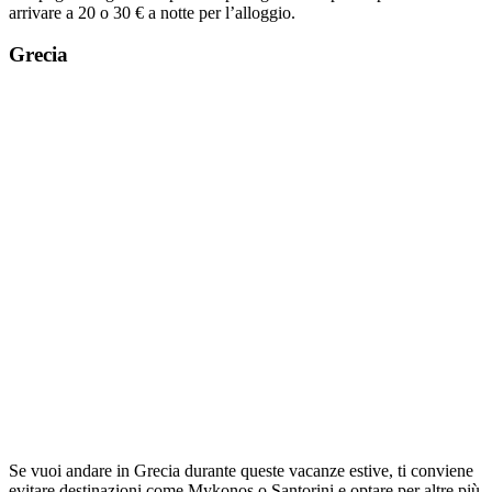
arrivare a 20 o 30 € a notte per l’alloggio.
Grecia
Se vuoi andare in Grecia durante queste vacanze estive, ti conviene
evitare destinazioni come Mykonos o Santorini e optare per altre più