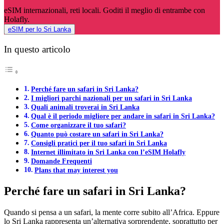
eSIM internazionali, reti locali. Goditi il meglio di entrambe con
Holafly.
eSIM per lo Sri Lanka
In questo articolo
Perché fare un safari in Sri Lanka?
I migliori parchi nazionali per un safari in Sri Lanka
Quali animali troverai in Sri Lanka
Qual è il periodo migliore per andare in safari in Sri Lanka?
Come organizzare il tuo safari?
Quanto può costare un safari in Sri Lanka?
Consigli pratici per il tuo safari in Sri Lanka
Internet illimitato in Sri Lanka con l’eSIM Holafly
Domande Frequenti
Plans that may interest you
Perché fare un safari in Sri Lanka?
Quando si pensa a un safari, la mente corre subito all’Africa. Eppure
lo Sri Lanka rappresenta un’alternativa sorprendente, soprattutto per