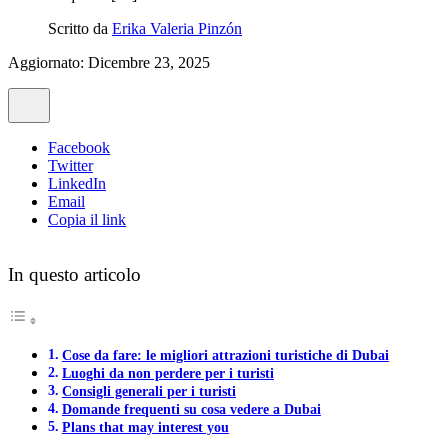
Scritto da
Erika Valeria Pinzón
Aggiornato: Dicembre 23, 2025
Facebook
Twitter
LinkedIn
Email
Copia il link
In questo articolo
Cose da fare: le migliori attrazioni turistiche di Dubai
Luoghi da non perdere per i turisti
Consigli generali per i turisti
Domande frequenti su cosa vedere a Dubai
Plans that may interest you