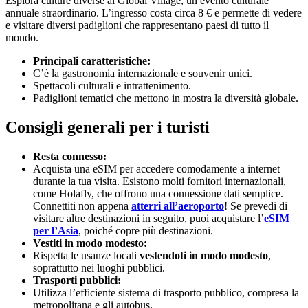
Esplora culture diverse al Global Village, un evento culturale
annuale straordinario. L’ingresso costa circa 8 € e permette di vedere
e visitare diversi padiglioni che rappresentano paesi di tutto il
mondo.
Principali caratteristiche:
C’è la gastronomia internazionale e souvenir unici.
Spettacoli culturali e intrattenimento.
Padiglioni tematici che mettono in mostra la diversità globale.
Consigli generali per i turisti
Resta connesso:
Acquista una eSIM per accedere comodamente a internet
durante la tua visita. Esistono molti fornitori internazionali,
come Holafly, che offrono una connessione dati semplice.
Connettiti non appena
atterri all’aeroporto
! Se prevedi di
visitare altre destinazioni in seguito, puoi acquistare l’
eSIM
per l’Asia
, poiché copre più destinazioni.
Vestiti in modo modesto:
Rispetta le usanze locali
vestendoti in modo modesto
,
soprattutto nei luoghi pubblici.
Trasporti pubblici:
Utilizza l’efficiente sistema di trasporto pubblico, compresa la
metropolitana e gli autobus.