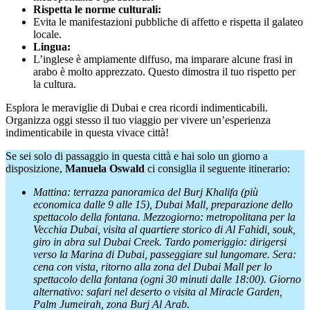
Rispetta le norme culturali:
Evita le manifestazioni pubbliche di affetto e rispetta il galateo
locale.
Lingua:
L’inglese è ampiamente diffuso, ma imparare alcune frasi in
arabo è molto apprezzato. Questo dimostra il tuo rispetto per
la cultura.
Esplora le meraviglie di Dubai e crea ricordi indimenticabili.
Organizza oggi stesso il tuo viaggio per vivere un’esperienza
indimenticabile in questa vivace città!
Se sei solo di passaggio in questa città e hai solo un giorno a
disposizione,
Manuela Oswald
ci consiglia il seguente itinerario:
Mattina: terrazza panoramica del Burj Khalifa (più
economica dalle 9 alle 15), Dubai Mall, preparazione dello
spettacolo della fontana. Mezzogiorno: metropolitana per la
Vecchia Dubai, visita al quartiere storico di Al Fahidi, souk,
giro in abra sul Dubai Creek. Tardo pomeriggio: dirigersi
verso la Marina di Dubai, passeggiare sul lungomare. Sera:
cena con vista, ritorno alla zona del Dubai Mall per lo
spettacolo della fontana (ogni 30 minuti dalle 18:00). Giorno
alternativo: safari nel deserto o visita al Miracle Garden,
Palm Jumeirah, zona Burj Al Arab.