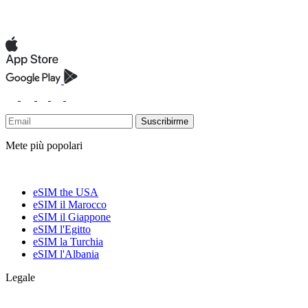
Suscribirme
Mete più popolari
eSIM the USA
eSIM il Marocco
eSIM il Giappone
eSIM l'Egitto
eSIM la Turchia
eSIM l'Albania
Legale