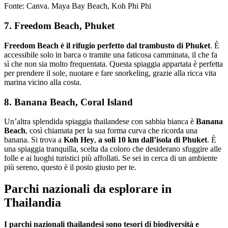
Fonte: Canva. Maya Bay Beach, Koh Phi Phi
7. Freedom Beach, Phuket
Freedom Beach è il rifugio perfetto dal trambusto di Phuket
. È
accessibile solo in barca o tramite una faticosa camminata, il che fa
sì che non sia molto frequentata. Questa spiaggia appartata è perfetta
per prendere il sole, nuotare e fare snorkeling, grazie alla ricca vita
marina vicino alla costa.
8. Banana Beach, Coral Island
Un’altra splendida spiaggia thailandese con sabbia bianca è
Banana
Beach
, così chiamata per la sua forma curva che ricorda una
banana. Si trova a
Koh Hey
,
a soli 10 km dall’isola di Phuket
. È
una spiaggia tranquilla, scelta da coloro che desiderano sfuggire alle
folle e ai luoghi turistici più affollati. Se sei in cerca di un ambiente
più sereno, questo è il posto giusto per te.
Parchi nazionali da esplorare in
Thailandia
I parchi nazionali thailandesi sono tesori di biodiversità e