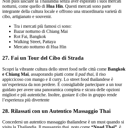
Non puoi lasciare la Thailandia senza aver esplorato i suoi mercati
notturni, come quello di
Hua Hin
. Questi mercati sono parte
integrante della cultura locale e offrono una straordinaria varietà di
cibo, artigianato e souvenir.
Tra i mercati più famosi ci sono:
Bazar notturno di Chiang Mai
Rot Fai, Bangkok
Walking Street, Pattaya
Mercato notturno di Hua Hin
27. Fai un Tour del Cibo di Strada
Scopri la vibrante cultura dello street food nelle città come
Bangkok
e Chiang Mai
, assaporando piatti come il
pad thai
, il riso
appiccicoso con mango e il curry. Lo street food thailandese è
un’esperienza da non perdere. È consigliabile partecipare a un tour
guidato per avere una panoramica completa e sicura delle opzioni
migliori e più autentiche. Inoltre, gustare il cibo in gruppo rende
l’esperienza più divertente
28. Rilassati con un Autentico Massaggio Thai
Concedersi un autentico massaggio thailandese è un must quando si
visita la Thailandia. Il massaggio thai, noto come
“Nuad Thai”
, è