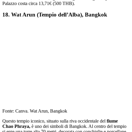
Palazzo costa circa 13,71€ (500 THB).
18. Wat Arun (Tempio dell’Alba), Bangkok
Fonte: Canva. Wat Arun, Bangkok
Questo tempio iconico, situato sulla riva occidentale del
fiume
Chao Phraya,
è uno dei simboli di Bangkok. Al centro del tempio
si erge una torre alta 70 metri, decorata con conchiglie e porcellane.