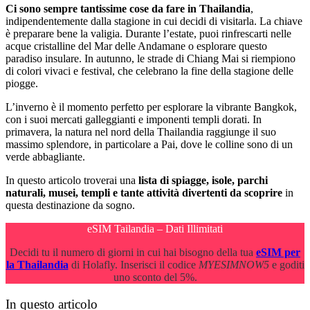
Ci sono sempre tantissime cose da fare in Thailandia
,
indipendentemente dalla stagione in cui decidi di visitarla. La chiave
è preparare bene la valigia. Durante l’estate, puoi rinfrescarti nelle
acque cristalline del Mar delle Andamane o esplorare questo
paradiso insulare. In autunno, le strade di Chiang Mai si riempiono
di colori vivaci e festival, che celebrano la fine della stagione delle
piogge.
L’inverno è il momento perfetto per esplorare la vibrante Bangkok,
con i suoi mercati galleggianti e imponenti templi dorati. In
primavera, la natura nel nord della Thailandia raggiunge il suo
massimo splendore, in particolare a Pai, dove le colline sono di un
verde abbagliante.
In questo articolo troverai una
lista di spiagge, isole, parchi
naturali, musei, templi e tante attività divertenti da scoprire
in
questa destinazione da sogno.
eSIM Tailandia – Dati Illimitati
Decidi tu il numero di giorni in cui hai bisogno della tua
eSIM per
la Thailandia
di Holafly. Inserisci il codice
MYESIMNOW5
e goditi
uno sconto del 5%.
In questo articolo