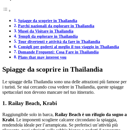
Spiagge da scoprire in Thailandia
Parchi nazionali da esplorare in Thailandia
Musei da Visitare in Thailandia
Templi da esplorare in Thailandia
Tour divertenti e attività da fare in Thailandia
Consigli per goderti al meglio il tuo viaggio in Thailandia
Domande Frequenti: Cosa Fare in Thailandia
Plans that may interest you
Spiagge da scoprire in Thailandia
Le spiagge della Thailandia sono una delle attrazioni più famose per
i turisti. Se stai cercando cosa vedere in Thailandia, queste spiagge
spettacolari non devono mancare nel tuo itinerario.
1. Railay Beach, Krabi
Raggiungibile solo in barca,
Railay Beach è un rifugio da sogno a
Krabi
. Le imponenti scogliere calcaree circondano la spiaggia,
rendendola ideale per l’arrampicata. Se preferisci un’attività più