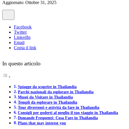
Aggiornato: Ottobre 31, 2025
Facebook
Twitter
LinkedIn
Email
Copia il link
In questo articolo
Spiagge da scoprire in Thailandia
Parchi nazionali da esplorare in Thailandia
Musei da Visitare in Thailandia
Templi da esplorare in Thailandia
Tour divertenti e attività da fare in Thailandia
Consigli per goderti al meglio il tuo viaggio in Thailandia
Domande Frequenti: Cosa Fare in Thailandia
Plans that may interest you