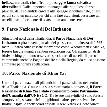
bellezze naturali, che offrono paesaggi e fauna selvatica
diversificati
. Dalle imponenti montagne alle rigogliose foreste
pluviali, dalle splendide cascate alle spiagge incontaminate, questi
parchi sono un paradiso per chi ama fare escursioni, osservare gli
uccelli o semplicemente rilassarsi in un ambiente sereno.
9. Parco Nazionale di Doi Inthanon
Situato nel nord della Thailandia, il
Parco Nazionale di Doi
Inthanon
ospita la vetta più alta del paese, con un’altezza di 2.565
metri. Il parco offre cascate mozzafiato come Wachirathan e Mae Ya,
foreste lussureggianti e sentieri escursionistici. Gli appassionati di
birdwatching potranno osservare specie rare di uccelli. Il parco
comprende anche le Pagode del Re e della Regina, da cui si possono
ammirare panorami spettacolari.
10. Parco Nazionale di Khao Yai
Uno dei parchi nazionali più antichi del paese, situato nel centro
della Thailandia. Grazie alla sua straordinaria biodiversità,
il Parco
Nazionale di Khao Yai è stato riconosciuto come Patrimonio
dell’Umanità dall’UNESCO
. Tra le sue meraviglie ci sono foreste
sempreverdi, savane, elefanti, gibboni e altre specie selvatiche.
Inoltre, ospita le spettacolari cascate Haew Narok e Haew Suwat.