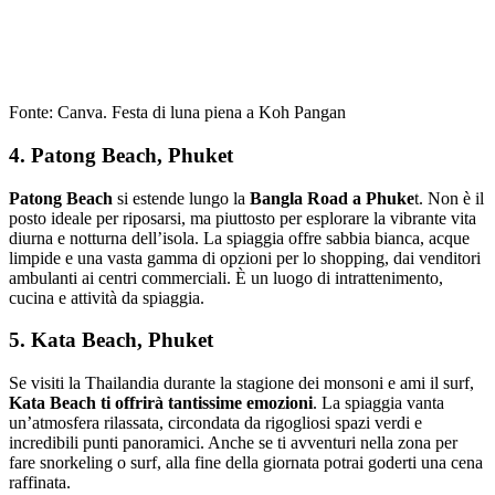
Fonte: Canva. Festa di luna piena a Koh Pangan
4. Patong Beach, Phuket
Patong Beach
si estende lungo la
Bangla Road a Phuke
t. Non è il
posto ideale per riposarsi, ma piuttosto per esplorare la vibrante vita
diurna e notturna dell’isola. La spiaggia offre sabbia bianca, acque
limpide e una vasta gamma di opzioni per lo shopping, dai venditori
ambulanti ai centri commerciali. È un luogo di intrattenimento,
cucina e attività da spiaggia.
5. Kata Beach, Phuket
Se visiti la Thailandia durante la stagione dei monsoni e ami il surf,
Kata Beach ti offrirà tantissime emozioni
. La spiaggia vanta
un’atmosfera rilassata, circondata da rigogliosi spazi verdi e
incredibili punti panoramici. Anche se ti avventuri nella zona per
fare snorkeling o surf, alla fine della giornata potrai goderti una cena
raffinata.