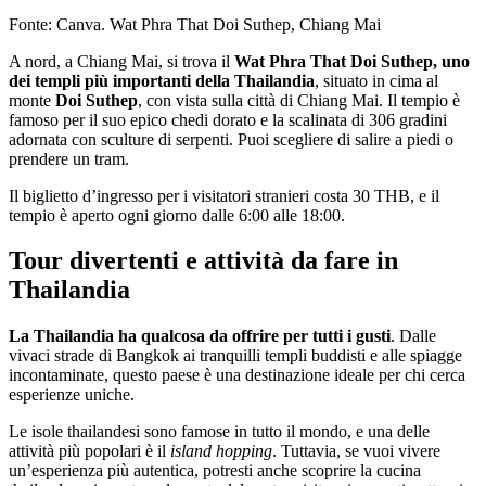
Fonte: Canva. Wat Phra That Doi Suthep, Chiang Mai
A nord, a Chiang Mai, si trova il
Wat Phra That Doi Suthep, uno
dei templi più importanti della Thailandia
, situato in cima al
monte
Doi Suthep
, con vista sulla città di Chiang Mai. Il tempio è
famoso per il suo epico chedi dorato e la scalinata di 306 gradini
adornata con sculture di serpenti. Puoi scegliere di salire a piedi o
prendere un tram.
Il biglietto d’ingresso per i visitatori stranieri costa 30 THB, e il
tempio è aperto ogni giorno dalle 6:00 alle 18:00.
Tour divertenti e attività da fare in
Thailandia
La Thailandia ha qualcosa da offrire per tutti i gusti
. Dalle
vivaci strade di Bangkok ai tranquilli templi buddisti e alle spiagge
incontaminate, questo paese è una destinazione ideale per chi cerca
esperienze uniche.
Le isole thailandesi sono famose in tutto il mondo, e una delle
attività più popolari è il
island hopping
. Tuttavia, se vuoi vivere
un’esperienza più autentica, potresti anche scoprire la cucina