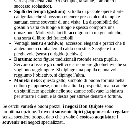
vari aspetti della vita. Ad esempio, la salute, l’amore o il
successo scolastico).
Sigilli dei templi (goshuin)
: si tratta di piccole opere d’arte
calligrafate che si possono ottenere presso alcuni templi e
santuari come souvenir di una visita. La disponibilità del
goshuin varia da luogo a luogo e spesso comporta una
donazione. Molti visitatori li raccolgono in un goshuincho,
una sorta di libro dei francobolli.
Ventagli
(sensu e uchiwa)
: accessori eleganti e pratici che ti
aiuteranno a combattere il caldo con stile. Scegliere tra
pieghevole (sensu) o rigido (uchiwa).
Daruma
: sono figure tradizionali rotonde senza pupille.
Servono a fissare gli obiettivi e a ricordare gli obiettivi che si
vogliono raggiungere. Si dipinge una pupilla e, una volta
raggiunto l’obiettivo, si dipinge l’altra.
Maneki-neko
: questo gatto, simbolo di buona fortuna nella
cultura giapponese, non solo attira la prosperità, ma ha anche
un significato speciale nelle sue zampe sollevate: la sinistra
per attirare i clienti e la destra per attirare denaro e fortuna.
Se cerchi varietà e buoni prezzi,
i negozi Don Quijote
sono
un’ottima opzione. Troverai
souvenir tipici giapponesi da regalare
senza spendere troppo, dato che a volte è
costoso acquistare i
souvenir nei
negozi specializzati.