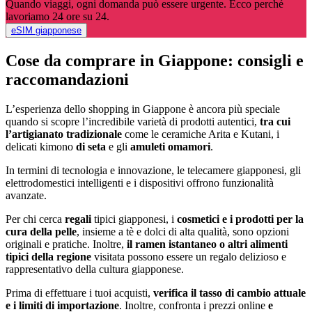
Quando viaggi, ogni domanda può essere urgente. Ecco perché
lavoriamo 24 ore su 24.
eSIM giapponese
Cose da comprare in Giappone: consigli e
raccomandazioni
L’esperienza dello shopping in Giappone è ancora più speciale
quando si scopre l’incredibile varietà di prodotti autentici,
tra cui
l’artigianato tradizionale
come le ceramiche Arita e Kutani, i
delicati kimono
di seta
e gli
amuleti omamori
.
In termini di tecnologia e innovazione, le telecamere giapponesi, gli
elettrodomestici intelligenti e i dispositivi offrono funzionalità
avanzate.
Per chi cerca
regali
tipici giapponesi, i
cosmetici e i prodotti per la
cura della pelle
, insieme a tè e dolci di alta qualità, sono opzioni
originali e pratiche. Inoltre,
il ramen istantaneo o altri alimenti
tipici della regione
visitata possono essere un regalo delizioso e
rappresentativo della cultura giapponese.
Prima di effettuare i tuoi acquisti,
verifica il tasso di cambio attuale
e i limiti di importazione
. Inoltre, confronta i prezzi online
e