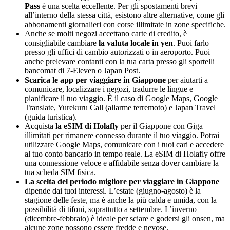
Pass
è una scelta eccellente. Per gli spostamenti brevi
all’interno della stessa città, esistono altre alternative, come gli
abbonamenti giornalieri con corse illimitate in zone specifiche.
Anche se molti negozi accettano carte di credito, è
consigliabile cambiare
la valuta locale in yen
. Puoi farlo
presso gli uffici di cambio autorizzati o in aeroporto. Puoi
anche prelevare contanti con la tua carta presso gli sportelli
bancomat di 7-Eleven o Japan Post.
Scarica le app per viaggiare in Giappone
per aiutarti a
comunicare, localizzare i negozi, tradurre le lingue e
pianificare il tuo viaggio. È il caso di Google Maps, Google
Translate, Yurekuru Call (allarme terremoto) e Japan Travel
(guida turistica).
Acquista
la eSIM di Holafly
per il Giappone con Giga
illimitati per rimanere connesso durante il tuo viaggio. Potrai
utilizzare Google Maps, comunicare con i tuoi cari e accedere
al tuo conto bancario in tempo reale. La eSIM di Holafly offre
una connessione veloce e affidabile senza dover cambiare la
tua scheda SIM fisica.
La scelta del periodo migliore per viaggiare in Giappone
dipende dai tuoi interessi. L’estate (giugno-agosto) è la
stagione delle feste, ma è anche la più calda e umida, con la
possibilità di tifoni, soprattutto a settembre. L’inverno
(dicembre-febbraio) è ideale per sciare e godersi gli onsen, ma
alcune zone possono essere fredde e nevose.