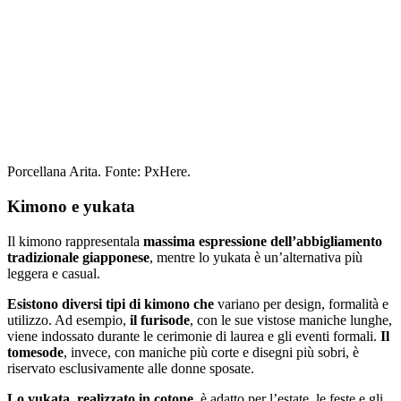
Porcellana Arita. Fonte: PxHere.
Kimono e yukata
Il kimono rappresentala
massima espressione dell’abbigliamento
tradizionale giapponese
, mentre lo yukata è un’alternativa più
leggera e casual.
Esistono diversi tipi di kimono che
variano per design, formalità e
utilizzo. Ad esempio,
il furisode
, con le sue vistose maniche lunghe,
viene indossato durante le cerimonie di laurea e gli eventi formali.
Il
tomesode
, invece, con maniche più corte e disegni più sobri, è
riservato esclusivamente alle donne sposate.
Lo yukata
,
realizzato in cotone
, è adatto per l’estate, le feste e gli