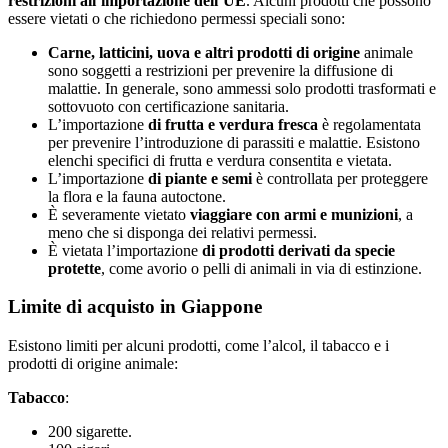
restrizioni all’importazione dell’UE
. Alcuni prodotti che possono
essere vietati o che richiedono permessi speciali sono:
Carne, latticini, uova e altri prodotti di origine
animale
sono soggetti a restrizioni per prevenire la diffusione di
malattie. In generale, sono ammessi solo prodotti trasformati e
sottovuoto con certificazione sanitaria.
L’importazione
di frutta e verdura fresca
è regolamentata
per prevenire l’introduzione di parassiti e malattie. Esistono
elenchi specifici di frutta e verdura consentita e vietata.
L’importazione
di piante e semi
è controllata per proteggere
la flora e la fauna autoctone.
È severamente vietato
viaggiare con armi e munizioni
, a
meno che si disponga dei relativi permessi.
È vietata l’importazione
di prodotti derivati da specie
protette
, come avorio o pelli di animali in via di estinzione.
Limite di acquisto in Giappone
Esistono limiti per alcuni prodotti, come l’alcol, il tabacco e i
prodotti di origine animale:
Tabacco
:
200 sigarette.