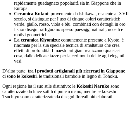
rapidamente guadagnato popolarità sia in Giappone che in
Europa.
Ceramica Kutani
: proveniente da Ishikawa, risalente al XVII
secolo, si distingue per l’uso di cinque colori caratteristici:
verde, giallo, rosso, viola e blu, combinati con dettagli in oro.
I suoi disegni raffigurano spesso paesaggi naturali, uccelli e
motivi geometrici.
La ceramica Kiyomizu
: comunemente presente a Kyoto, è
rinomata per la sua speciale tecnica di smaltatura che crea
effetti di profondità. I maestri artigiani realizzano qualsiasi
cosa, dalle delicate tazze per la cerimonia del tè agli eleganti
vasi.
D’altra parte,
tra i prodotti artigianali più ricercati in Giappone
ci sono le kokeshi
, le tradizionali bambole in legno di Tohoku.
Ogni regione ha il suo stile distintivo: le
Kokeshi Naruko
sono
caratterizzate da linee sottili dipinte a mano, mentre le kokeshi
Tsuchiyu sono caratterizzate da disegni floreali più elaborati.