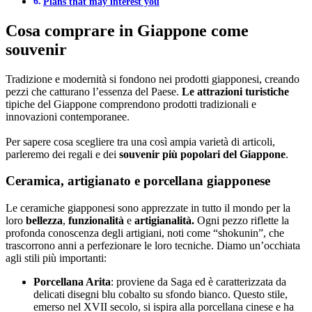
Plans that may interest you
Cosa comprare in Giappone come
souvenir
Tradizione e modernità si fondono nei prodotti giapponesi, creando
pezzi che catturano l’essenza del Paese.
Le attrazioni turistiche
tipiche del Giappone comprendono prodotti tradizionali e
innovazioni contemporanee.
Per sapere cosa scegliere tra una così ampia varietà di articoli,
parleremo dei regali e dei
souvenir più popolari del Giappone
.
Ceramica, artigianato e porcellana giapponese
Le ceramiche giapponesi sono apprezzate in tutto il mondo per la
loro
bellezza
,
funzionalità
e
artigianalità.
Ogni pezzo riflette la
profonda conoscenza degli artigiani, noti come “shokunin”, che
trascorrono anni a perfezionare le loro tecniche. Diamo un’occhiata
agli stili più importanti:
Porcellana Arita
: proviene da Saga ed è caratterizzata da
delicati disegni blu cobalto su sfondo bianco. Questo stile,
emerso nel XVII secolo, si ispira alla porcellana cinese e ha