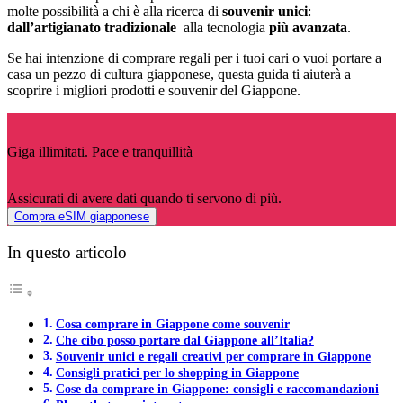
molte possibilità a chi è alla ricerca di
souvenir unici
:
dall’artigianato tradizionale
alla tecnologia
più avanzata
.
Se hai intenzione di comprare regali per i tuoi cari o vuoi portare a
casa un pezzo di cultura giapponese, questa guida ti aiuterà a
scoprire i migliori prodotti e souvenir del Giappone.
Giga illimitati. Pace e tranquillità
Assicurati di avere dati quando ti servono di più.
Compra eSIM giapponese
In questo articolo
Cosa comprare in Giappone come souvenir
Che cibo posso portare dal Giappone all’Italia?
Souvenir unici e regali creativi per comprare in Giappone
Consigli pratici per lo shopping in Giappone
Cose da comprare in Giappone: consigli e raccomandazioni