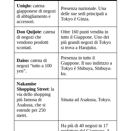
Uniqlo:
catena
Presenza nazionale. Una
giapponese di negozi
delle sue sedi principali a
di abbigliamento e
Tokyo è Ginza.
accessori.
Don Quijote
: catena
Oltre 160 punti vendita in
di negozi che
tutto il Giappone. Uno dei
vendono prodotti
più grandi negozi di Tokyo
scontati.
si trova a Harajuku.
Presenza in tutto il
Daiso:
catena di
Giappone. Il suo indirizzo a
negozi “tutto a 100
Tokyo è Shibuya, Shibuya-
yen”.
ku.
Nakamise
Shopping Street
: la
via dello shopping
più famosa di
Situata ad Asakusa, Tokyo.
Asakusa, che si
estende per 250
metri.
Ha più di 40 negozi in 17
prefetture del Giappone. A