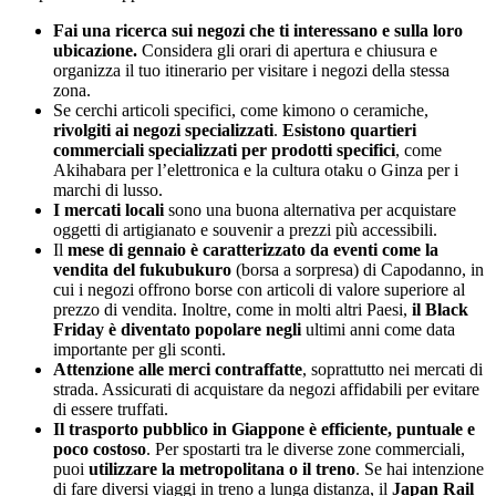
Fai una ricerca sui negozi che ti interessano e sulla loro
ubicazione.
Considera gli orari di apertura e chiusura e
organizza il tuo itinerario per visitare i negozi della stessa
zona.
Se cerchi articoli specifici, come kimono o ceramiche,
rivolgiti ai negozi specializzati
.
Esistono quartieri
commerciali specializzati per prodotti specifici
, come
Akihabara per l’elettronica e la cultura otaku o Ginza per i
marchi di lusso.
I mercati locali
sono una buona alternativa per acquistare
oggetti di artigianato e souvenir a prezzi più accessibili.
Il
mese di gennaio è caratterizzato da eventi come la
vendita del fukubukuro
(borsa a sorpresa) di Capodanno, in
cui i negozi offrono borse con articoli di valore superiore al
prezzo di vendita. Inoltre, come in molti altri Paesi,
il Black
Friday è diventato popolare negli
ultimi anni come data
importante per gli sconti.
Attenzione alle merci contraffatte
, soprattutto nei mercati di
strada. Assicurati di acquistare da negozi affidabili per evitare
di essere truffati.
Il trasporto pubblico in Giappone è efficiente, puntuale e
poco costoso
. Per spostarti tra le diverse zone commerciali,
puoi
utilizzare la metropolitana o il treno
. Se hai intenzione
di fare diversi viaggi in treno a lunga distanza, il
Japan Rail