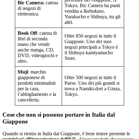
Bic Camera:
catena
Tokyo, Bic Camera ha punti
di negozi di
vendita a Ikebukuro,
elettronica.
Yurakucho e Shibuya, tra gli
altri.
Book Off
: catena di
Oltre 850 negozi in tutto il
libri di seconda
Giappone. Uno dei suoi
mano che vende
negozi principali a Tokyo è
anche manga, CD,
il Shibuya kamiyamacho
DVD, videogiochi e
Store.
altro.
Muji
: marchio
giapponese di
Oltre 500 negozi in tutto il
prodotti minimalisti
Paese. Uno dei più grandi si
per la casa,
trova a Namiki-dori a Ginza,
l’abbigliamento e la
Tokyo.
cancelleria.
Cose che non si possono portare in Italia dal
Giappone
Quando si rientra in Italia dal Giappone, è bene tenere presente le