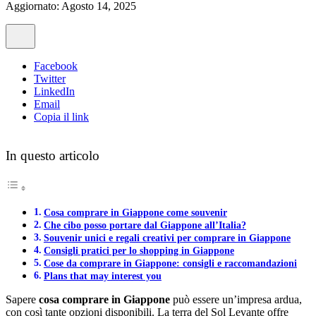
Aggiornato: Agosto 14, 2025
Facebook
Twitter
LinkedIn
Email
Copia il link
In questo articolo
Cosa comprare in Giappone come souvenir
Che cibo posso portare dal Giappone all’Italia?
Souvenir unici e regali creativi per comprare in Giappone
Consigli pratici per lo shopping in Giappone
Cose da comprare in Giappone: consigli e raccomandazioni
Plans that may interest you
Sapere
cosa comprare in Giappone
può essere un’impresa ardua,
con così tante opzioni disponibili. La terra del Sol Levante offre