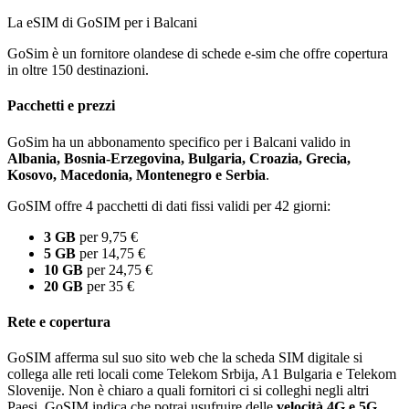
La eSIM di GoSIM per i Balcani
GoSim è un fornitore olandese di schede e-sim che offre copertura
in oltre 150 destinazioni.
Pacchetti e prezzi
GoSim ha un abbonamento specifico per i Balcani valido in
Albania, Bosnia-Erzegovina, Bulgaria, Croazia, Grecia,
Kosovo, Macedonia, Montenegro e Serbia
.
GoSIM offre 4 pacchetti di dati fissi validi per 42 giorni:
3 GB
per 9,75 €
5 GB
per 14,75 €
10 GB
per 24,75 €
20 GB
per 35 €
Rete e copertura
GoSIM afferma sul suo sito web che la scheda SIM digitale si
collega alle reti locali come Telekom Srbija, A1 Bulgaria e Telekom
Slovenije. Non è chiaro a quali fornitori ci si colleghi negli altri
Paesi. GoSIM indica che potrai usufruire delle
velocità 4G e 5G
.