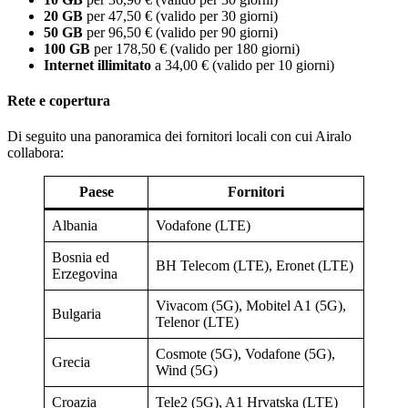
20 GB
per 47,50 € (valido per 30 giorni)
50 GB
per 96,50 € (valido per 90 giorni)
100 GB
per 178,50 € (valido per 180 giorni)
Internet illimitato
a 34,00 € (valido per 10 giorni)
Rete e copertura
Di seguito una panoramica dei fornitori locali con cui Airalo
collabora:
Paese
Fornitori
Albania
Vodafone (LTE)
Bosnia ed
BH Telecom (LTE), Eronet (LTE)
Erzegovina
Vivacom (5G), Mobitel A1 (5G),
Bulgaria
Telenor (LTE)
Cosmote (5G), Vodafone (5G),
Grecia
Wind (5G)
Croazia
Tele2 (5G), A1 Hrvatska (LTE)