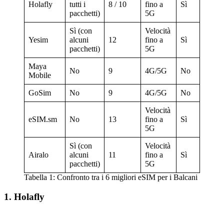
Holafly
tutti i
8 / 10
fino a
Sì
Sì
pacchetti)
5G
Sì (con
Velocità
Yesim
alcuni
12
fino a
Sì
Sì
pacchetti)
5G
Maya
No
9
4G/5G
No
Sì
Mobile
GoSim
No
9
4G/5G
No
Sì
Velocità
eSIM.sm
No
13
fino a
Sì
Sì
5G
Sì (con
Velocità
Airalo
alcuni
11
fino a
Sì
Sì
pacchetti)
5G
Tabella 1: Confronto tra i 6 migliori eSIM per i Balcani
1. Holafly