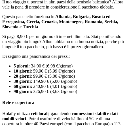
Il tuo viaggio ti porterà in altri paesi della penisola balcanica? Allora
vale la pena di prendere in considerazione il pacchetto globale.
Questo pacchetto funziona in
Albania, Bulgaria, Bosnia ed
Erzegovina, Grecia, Croazia, Montenegro, Romania, Serbia,
Slovenia e Turchia
.
Si paga 8,90 € per un giorno di internet illimitato. Stai pianificando
un viaggio più lungo? Allora abbiamo una buona notizia, perché più
lungo è il tuo pacchetto, più basso è il prezzo giornaliero.
Di seguito una panoramica dei prezzi:
5 giorni:
34,90 € (6,98 €/giorno)
10 giorni:
59,90 € (5,99 €/giorno)
20 giorni:
99,90 € (5,00 €/giorno)
30 giorni:
149,90 € (5,00 €/giorno)
60 giorni:
240,90 € (4,01 €/giorno)
90 giorni:
326,90 € (3,63 €/giorno)
Rete e copertura
Holafly utilizza
reti locali
, garantendo
connessioni stabili e dati
mobili veloci
. Potrai usufruire di velocità fino al 5G e di una
copertura in oltre 40 Paesi europei (con il pacchetto Europa) o 113