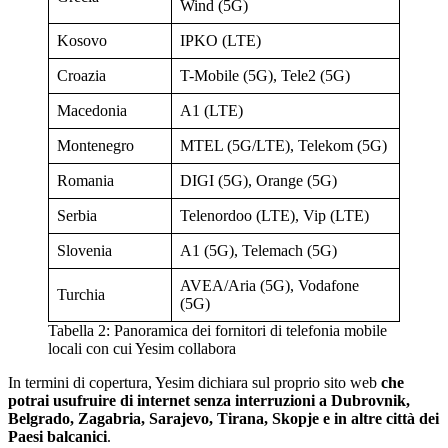
Wind (5G)
Kosovo
IPKO (LTE)
Croazia
T-Mobile (5G), Tele2 (5G)
Macedonia
A1 (LTE)
Montenegro
MTEL (5G/LTE), Telekom (5G)
Romania
DIGI (5G), Orange (5G)
Serbia
Telenordoo (LTE), Vip (LTE)
Slovenia
A1 (5G), Telemach (5G)
AVEA/Aria (5G), Vodafone
Turchia
(5G)
Tabella 2: Panoramica dei fornitori di telefonia mobile
locali con cui Yesim collabora
In termini di copertura, Yesim dichiara sul proprio sito web
che
potrai usufruire di internet senza interruzioni a Dubrovnik,
Belgrado, Zagabria, Sarajevo, Tirana, Skopje e in altre città dei
Paesi balcanici
.