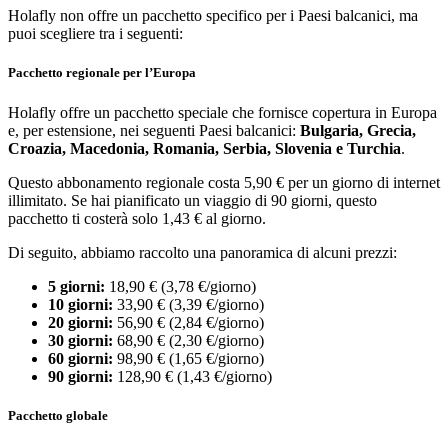
Holafly non offre un pacchetto specifico per i Paesi balcanici, ma
puoi scegliere tra i seguenti:
Pacchetto regionale per l’Europa
Holafly offre un pacchetto speciale che fornisce copertura in Europa
e, per estensione, nei seguenti Paesi balcanici:
Bulgaria, Grecia,
Croazia, Macedonia, Romania, Serbia, Slovenia e Turchia
.
Questo abbonamento regionale costa 5,90 € per un giorno di internet
illimitato. Se hai pianificato un viaggio di 90 giorni, questo
pacchetto ti costerà solo 1,43 € al giorno.
Di seguito, abbiamo raccolto una panoramica di alcuni prezzi:
5 giorni:
18,90 € (3,78 €/giorno)
10 giorni:
33,90 € (3,39 €/giorno)
20 giorni:
56,90 € (2,84 €/giorno)
30 giorni:
68,90 € (2,30 €/giorno)
60 giorni:
98,90 € (1,65 €/giorno)
90 giorni:
128,90 € (1,43 €/giorno)
Pacchetto globale