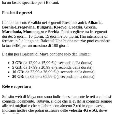
ha un fascio specifico per i Balcani.
Pacchetti e prezzi
L’abbonamento è valido nei seguenti Paesi balcanici:
Albania,
Bosnia-Erzegovina, Bulgaria, Kosovo, Croazia, Grecia,
Macedonia, Montenegro e Serbia
. Puoi scegliere tra le seguenti
durate: 5 giorni, 10 giorni, 15 giorni e 30 giorni. Hai intenzione di
fermarti più a lungo nei Balcani? Una buona notizia: puoi estendere
la tua eSIM per un massimo di 180 giorni.
L’esim per i Balcani di Maya contiene solo dati limitati:
3 GB:
da 12,99 a 15,99 € (a seconda della durata)
5 GB:
da 17,99 a 20,99 € (a seconda della durata)
10 GB:
da 33,99 a 36,99 € (a seconda della durata)
20 GB:
da 62,99 a 65,99 € (a seconda della durata)
Rete e copertura
Sul sito web di Maya non sono indicate esattamente le reti a cui ci si
connette localmente. Tuttavia, si dice che la eSIM si connette sempre
alle reti migliori e che collabora con almeno 2 reti in ogni paese.
Indicano inoltre che potrai usufruire delle
velocità 4G e 5G
, dove