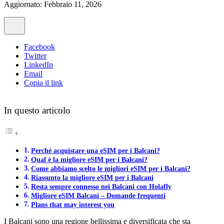
Aggiornato: Febbraio 11, 2026
Facebook
Twitter
LinkedIn
Email
Copia il link
In questo articolo
Perché acquistare una eSIM per i Balcani?
Qual è la migliore eSIM per i Balcani?
Come abbiamo scelto le migliori eSIM per i Balcani?
Riassunto la migliore eSIM per i Balcani
Resta sempre connesso nei Balcani con Holafly
Migliore eSIM Balcani – Domande frequenti
Plans that may interest you
I Balcani sono una regione bellissima e diversificata che sta