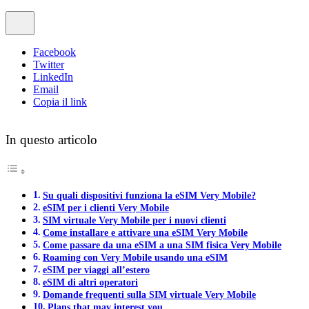
Facebook
Twitter
LinkedIn
Email
Copia il link
In questo articolo
Su quali dispositivi funziona la eSIM Very Mobile?
eSIM per i clienti Very Mobile
SIM virtuale Very Mobile per i nuovi clienti
Come installare e attivare una eSIM Very Mobile
Come passare da una eSIM a una SIM fisica Very Mobile
Roaming con Very Mobile usando una eSIM
eSIM per viaggi all’estero
eSIM di altri operatori
Domande frequenti sulla SIM virtuale Very Mobile
Plans that may interest you