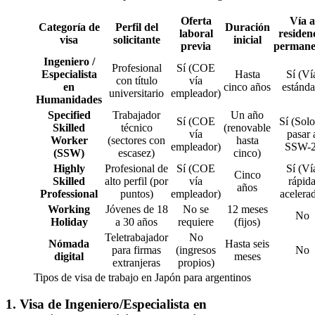
Oferta
Vía a
Categoría de
Perfil del
Duración
laboral
residen
visa
solicitante
inicial
previa
permane
Ingeniero /
Profesional
Sí (COE
Especialista
Hasta
Sí (Ví
con título
vía
en
cinco años
estánda
universitario
empleador)
Humanidades
Specified
Trabajador
Un año
Sí (COE
Sí (Solo
Skilled
técnico
(renovable
vía
pasar 
Worker
(sectores con
hasta
empleador)
SSW-2
(SSW)
escasez)
cinco)
Highly
Profesional de
Sí (COE
Sí (Ví
Cinco
Skilled
alto perfil (por
vía
rápid
años
Professional
puntos)
empleador)
acelera
Working
Jóvenes de 18
No se
12 meses
No
Holiday
a 30 años
requiere
(fijos)
Teletrabajador
No
Nómada
Hasta seis
para firmas
(ingresos
No
digital
meses
extranjeras
propios)
Tipos de visa de trabajo en Japón para argentinos
1. Visa de Ingeniero/Especialista en