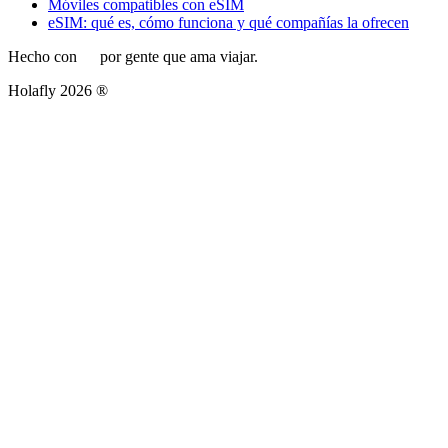
Móviles compatibles con eSIM
eSIM: qué es, cómo funciona y qué compañías la ofrecen
Hecho con
por gente que ama viajar.
Holafly 2026 ®