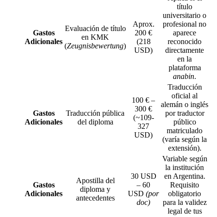
título
universitario o
Aprox.
profesional no
Evaluación de título
Gastos
200 €
aparece
en KMK
Adicionales
(218
reconocido
(
Zeugnisbewertung
)
USD)
directamente
en la
plataforma
anabin
.
Traducción
oficial al
100 € –
alemán o inglés
300 €
Gastos
Traducción pública
por traductor
(~109-
Adicionales
del diploma
público
327
matriculado
USD)
(varía según la
extensión).
Variable según
la institución
30 USD
en Argentina.
Apostilla del
Gastos
– 60
Requisito
diploma y
Adicionales
USD
(por
obligatorio
antecedentes
doc)
para la validez
legal de tus