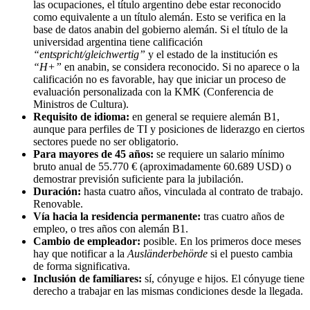
las ocupaciones, el título argentino debe estar reconocido
como equivalente a un título alemán. Esto se verifica en la
base de datos anabin del gobierno alemán. Si el título de la
universidad argentina tiene calificación
“entspricht/gleichwertig”
y el estado de la institución es
“H+”
en anabin, se considera reconocido. Si no aparece o la
calificación no es favorable, hay que iniciar un proceso de
evaluación personalizada con la KMK (Conferencia de
Ministros de Cultura).
Requisito de idioma:
en general se requiere alemán B1,
aunque para perfiles de TI y posiciones de liderazgo en ciertos
sectores puede no ser obligatorio.
Para mayores de 45 años:
se requiere un salario mínimo
bruto anual de 55.770 € (aproximadamente 60.689 USD) o
demostrar previsión suficiente para la jubilación.
Duración:
hasta cuatro años, vinculada al contrato de trabajo.
Renovable.
Vía hacia la residencia permanente:
tras cuatro años de
empleo, o tres años con alemán B1.
Cambio de empleador:
posible. En los primeros doce meses
hay que notificar a la
Ausländerbehörde
si el puesto cambia
de forma significativa.
Inclusión de familiares:
sí, cónyuge e hijos. El cónyuge tiene
derecho a trabajar en las mismas condiciones desde la llegada.