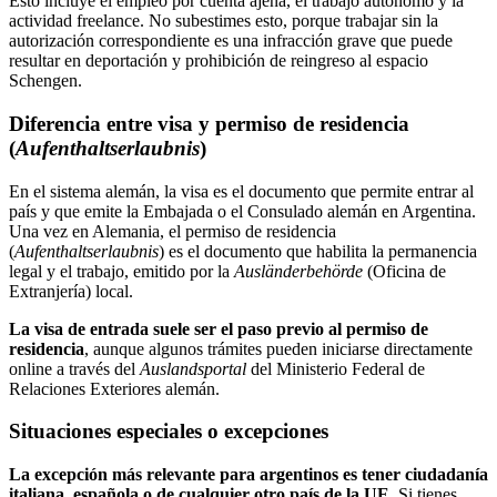
Esto incluye el empleo por cuenta ajena, el trabajo autónomo y la
actividad freelance. No subestimes esto, porque trabajar sin la
autorización correspondiente es una infracción grave que puede
resultar en deportación y prohibición de reingreso al espacio
Schengen.
Diferencia entre visa y permiso de residencia
(
Aufenthaltserlaubnis
)
En el sistema alemán, la visa es el documento que permite entrar al
país y que emite la Embajada o el Consulado alemán en Argentina.
Una vez en Alemania, el permiso de residencia
(
Aufenthaltserlaubnis
) es el documento que habilita la permanencia
legal y el trabajo, emitido por la
Ausländerbehörde
(Oficina de
Extranjería) local.
La visa de entrada suele ser el paso previo al permiso de
residencia
, aunque algunos trámites pueden iniciarse directamente
online a través del
Auslandsportal
del Ministerio Federal de
Relaciones Exteriores alemán.
Situaciones especiales o excepciones
La excepción más relevante para argentinos es tener ciudadanía
italiana, española o de cualquier otro país de la UE.
Si tienes