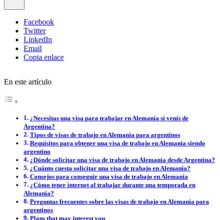
Facebook
Twitter
LinkedIn
Email
Copia enlace
En este artículo
¿Necesitas una visa para trabajar en Alemania si venís de
Argentina?
Tipos de visas de trabajo en Alemania para argentinos
Requisitos para obtener una visa de trabajo en Alemania siendo
argentino
¿Dónde solicitar una visa de trabajo en Alemania desde Argentina?
¿Cuánto cuesta solicitar una visa de trabajo en Alemania?
Consejos para conseguir una visa de trabajo en Alemania
¿Cómo tener internet al trabajar durante una temporada en
Alemania?
Preguntas frecuentes sobre las visas de trabajo en Alemania para
argentinos
Plans that may interest you