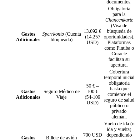
documentos.
Obligatoria
para la
Chancenkarte
(Visa de
13.092 €
búsqueda de
Gastos
Sperrkonto
(Cuenta
(14.257
oportunidades).
Adicionales
bloqueada)
USD)
Plataformas
como Fintiba o
Coracle
facilitan su
apertura.
Cobertura
temporal inicial
obligatoria
50 € –
hasta que
Gastos
Seguro Médico de
100 €
comience el
Adicionales
Viaje
(54-109
seguro de salud
USD)
público o
privado
alemán.
Vuelo de ida (o
ida y vuelta)
700 USD
dependiendo
Gastos
Billete de avión