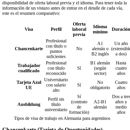
disponibilidad de oferta laboral previa y el idioma. Para tener toda la
información de un vistazo antes de entrar en el detalle de cada vía,
este es el resumen comparativo:
Oferta
Idioma
Visa
Perfil
laboral
Duració
mínimo
previa
Profesional
A1
Un año
con título o
Chancenkarte
No
alemán o
(extensibl
puntos
B2 inglés
a dos)
suficientes
Profesional
B1 alemán
Hasta
Trabajador
con título
Sí
(según
cuatro
cualificado
reconocido
sector)
años
Universitario
Tarjeta Azul
No
Cuatro
con salario
Sí
UE
obligatorio
años
alto
Sí
Dos a tre
Perfil sin
(contrato
A2-B1
años y
Ausbildung
título
de
alemán
medio
universitario
formación)
años
Tipos de visa de trabajo en Alemania para argentinos
Chancenkarte (Tarjeta de Oportunidades)