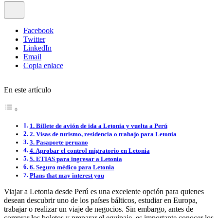
Facebook
Twitter
LinkedIn
Email
Copia enlace
En este artículo
1. Billete de avión de ida a Letonia y vuelta a Perú
2. Visas de turismo, residencia o trabajo para Letonia
3. Pasaporte peruano
4. Aprobar el control migratorio en Letonia
5. ETIAS para ingresar a Letonia
6. Seguro médico para Letonia
Plans that may interest you
Viajar a Letonia desde Perú es una excelente opción para quienes
desean descubrir uno de los países bálticos, estudiar en Europa,
trabajar o realizar un viaje de negocios. Sin embargo, antes de
comprar los boletos y preparar el equipaje, es importante conocer los