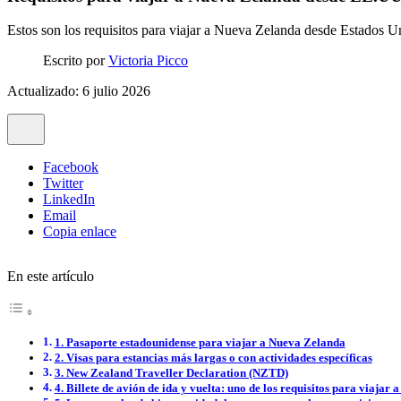
Estos son los requisitos para viajar a Nueva Zelanda desde Estados Un
Escrito por
Victoria Picco
Actualizado: 6 julio 2026
Facebook
Twitter
LinkedIn
Email
Copia enlace
En este artículo
1. Pasaporte estadounidense para viajar a Nueva Zelanda
2. Visas para estancias más largas o con actividades específicas
3. New Zealand Traveller Declaration (NZTD)
4. Billete de avión de ida y vuelta: uno de los requisitos para viaja