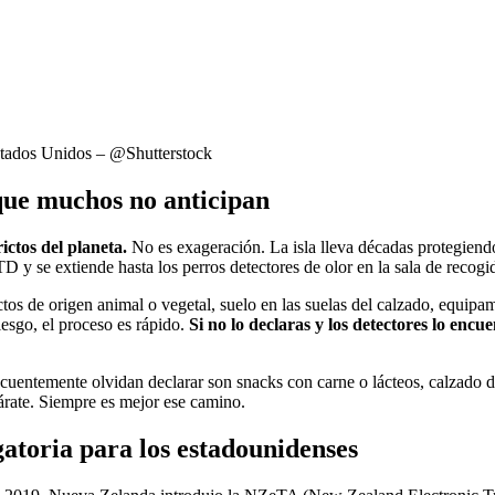
stados Unidos – @Shutterstock
 que muchos no anticipan
ctos del planeta.
No es exageración. La isla lleva décadas protegiend
 y se extiende hasta los perros detectores de olor en la sala de recogi
ctos de origen animal o vegetal, suelo en las suelas del calzado, equip
iesgo, el proceso es rápido.
Si no lo declaras y los detectores lo enc
cuentemente olvidan declarar son snacks con carne o lácteos, calzado de
lárate. Siempre es mejor ese camino.
gatoria para los estadounidenses