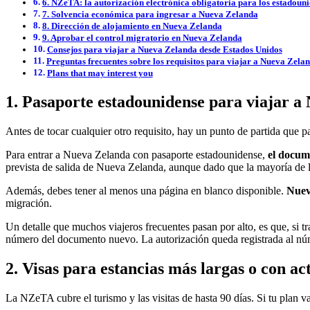
6. NZeTA: la autorización electrónica obligatoria para los estadoun
7. Solvencia económica para ingresar a Nueva Zelanda
8. Dirección de alojamiento en Nueva Zelanda
9. Aprobar el control migratorio en Nueva Zelanda
Consejos para viajar a Nueva Zelanda desde Estados Unidos
Preguntas frecuentes sobre los requisitos para viajar a Nueva Zela
Plans that may interest you
1. Pasaporte estadounidense para viajar a
Antes de tocar cualquier otro requisito, hay un punto de partida que
Para entrar a Nueva Zelanda con pasaporte estadounidense,
el docume
prevista de salida de Nueva Zelanda, aunque dado que la mayoría de l
Además, debes tener al menos una página en blanco disponible.
Nueva
migración.
Un detalle que muchos viajeros frecuentes pasan por alto, es que, si 
número del documento nuevo. La autorización queda registrada al núme
2. Visas para estancias más largas o con ac
La NZeTA cubre el turismo y las visitas de hasta 90 días. Si tu plan v