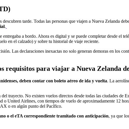
ZTD)
 descubren tarde. Todas las personas que viajen a Nueva Zelanda deb
ial
.
e entregaba a bordo. Ahora es digital y se puede completar desde el telé
lo en el calzado) y sobre tu historial de viaje reciente.
isión. Las declaraciones inexactas no solo generan demoras en los cont
 los requisitos para viajar a Nueva Zelanda 
ounidenses, deben contar con boleto aéreo de ida y vuelta
. La aerolín
ón del trayecto. No existen vuelos directos desde todas las ciudades de
 o United Airlines, con tiempos de vuelo de aproximadamente 12 hora
 LAX o en algún punto del Pacífico.
aliano o el eTA correspondiente tramitado con anticipación
, ya que lo