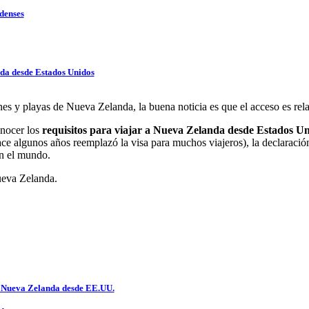
idenses
nda desde Estados Unidos
nes y playas de Nueva Zelanda, la buena noticia es que el acceso es rela
onocer los
requisitos para viajar a Nueva Zelanda desde Estados U
e algunos años reemplazó la visa para muchos viajeros), la declaración 
en el mundo.
ueva Zelanda.
r a Nueva Zelanda desde EE.UU.