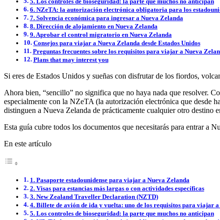
5. Los controles de bioseguridad: la parte que muchos no anticipan
6. NZeTA: la autorización electrónica obligatoria para los estadoun
7. Solvencia económica para ingresar a Nueva Zelanda
8. Dirección de alojamiento en Nueva Zelanda
9. Aprobar el control migratorio en Nueva Zelanda
Consejos para viajar a Nueva Zelanda desde Estados Unidos
Preguntas frecuentes sobre los requisitos para viajar a Nueva Zela
Plans that may interest you
Si eres de Estados Unidos y sueñas con disfrutar de los fiordos, volca
Ahora bien, “sencillo” no significa que no haya nada que resolver. C
especialmente con la NZeTA (la autorización electrónica que desde hac
distinguen a Nueva Zelanda de prácticamente cualquier otro destino 
Esta guía cubre todos los documentos que necesitarás para entrar a N
En este artículo
1. Pasaporte estadounidense para viajar a Nueva Zelanda
2. Visas para estancias más largas o con actividades específicas
3. New Zealand Traveller Declaration (NZTD)
4. Billete de avión de ida y vuelta: uno de los requisitos para viaja
5. Los controles de bioseguridad: la parte que muchos no anticipan