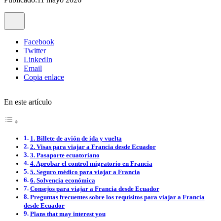
Facebook
Twitter
LinkedIn
Email
Copia enlace
En este artículo
1. Billete de avión de ida y vuelta
2. Visas para viajar a Francia desde Ecuador
3. Pasaporte ecuatoriano
4. Aprobar el control migratorio en Francia
5. Seguro médico para viajar a Francia
6. Solvencia económica
Consejos para viajar a Francia desde Ecuador
Preguntas frecuentes sobre los requisitos para viajar a Francia
desde Ecuador
Plans that may interest you