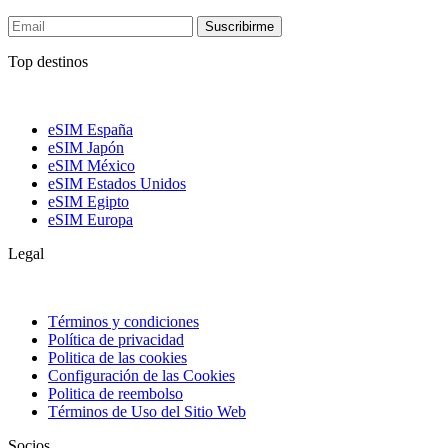
Suscribirme
Top destinos
eSIM España
eSIM Japón
eSIM México
eSIM Estados Unidos
eSIM Egipto
eSIM Europa
Legal
Términos y condiciones
Política de privacidad
Politica de las cookies
Configuración de las Cookies
Politica de reembolso
Términos de Uso del Sitio Web
Socios