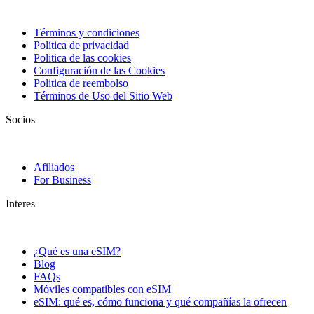
Términos y condiciones
Política de privacidad
Politica de las cookies
Configuración de las Cookies
Politica de reembolso
Términos de Uso del Sitio Web
Socios
Afiliados
For Business
Interes
¿Qué es una eSIM?
Blog
FAQs
Móviles compatibles con eSIM
eSIM: qué es, cómo funciona y qué compañías la ofrecen