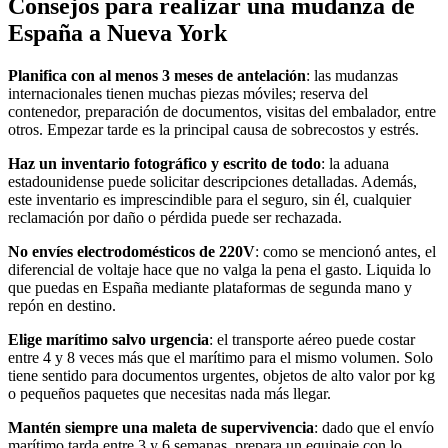
Consejos para realizar una mudanza de
España a Nueva York
Planifica con al menos 3 meses de antelación
: las mudanzas
internacionales tienen muchas piezas móviles; reserva del
contenedor, preparación de documentos, visitas del embalador, entre
otros. Empezar tarde es la principal causa de sobrecostos y estrés.
Haz un inventario fotográfico y escrito de todo
: la aduana
estadounidense puede solicitar descripciones detalladas. Además,
este inventario es imprescindible para el seguro, sin él, cualquier
reclamación por daño o pérdida puede ser rechazada.
No envíes electrodomésticos de 220V
: como se mencionó antes, el
diferencial de voltaje hace que no valga la pena el gasto. Liquida lo
que puedas en España mediante plataformas de segunda mano y
repón en destino.
Elige marítimo salvo urgencia
: el transporte aéreo puede costar
entre 4 y 8 veces más que el marítimo para el mismo volumen. Solo
tiene sentido para documentos urgentes, objetos de alto valor por kg
o pequeños paquetes que necesitas nada más llegar.
Mantén siempre una maleta de supervivencia
: dado que el envío
marítimo tarda entre 3 y 6 semanas, prepara un equipaje con lo