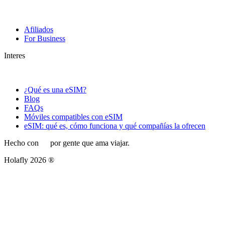
Afiliados
For Business
Interes
¿Qué es una eSIM?
Blog
FAQs
Móviles compatibles con eSIM
eSIM: qué es, cómo funciona y qué compañías la ofrecen
Hecho con
por gente que ama viajar.
Holafly 2026 ®