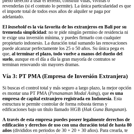
pleno derecho a usar el terreno, construir villas, vivirlas o
revenderlas (si el contrato lo permite). La única particularidad es que
el importe total de todos esos años de alquiler se paga por
adelantado.
El
leasehold
es la vía favorita de los extranjeros en Bali por su
tremenda simplicidad
: no te pide ningún permiso de residencia ni
te exige una inversión mínima, y puedes firmarlo con cualquier
propietario indonesio. La duración total sumando las renovaciones
puede alcanzar perfectamente los 25 o 50 años. Su única pega es
que,
al terminar el plazo, todo vuelve a manos del dueño del
suelo
, aunque en el día a día la gran mayoría de contratos se
terminan renovando sin mayores dramas.
Vía 3: PT PMA (Empresa de Inversión Extranjera)
Si buscas el control total y más seguro a largo plazo, la mejor opción
es montar una PT PMA (
Penanaman Modal Asing
), que
es una
empresa de capital extranjero registrada en Indonesia
. Esta
estructura te permite controlar de forma robusta tierras y
edificaciones bajo un título llamado HGB (
Hak Guna Bangunan
).
A través de esta empresa puedes poseer legalmente derechos de
edificación y derechos de uso con una duración total de hasta 80
años
(divididos en periodos de 30 + 20 + 30 años). Para crearla, te