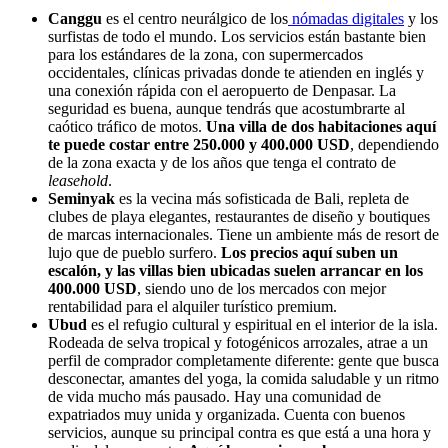
Canggu
es el centro neurálgico de los
nómadas digitales
y los
surfistas de todo el mundo. Los servicios están bastante bien
para los estándares de la zona, con supermercados
occidentales, clínicas privadas donde te atienden en inglés y
una conexión rápida con el aeropuerto de Denpasar. La
seguridad es buena, aunque tendrás que acostumbrarte al
caótico tráfico de motos.
Una villa de dos habitaciones aquí
te puede costar entre 250.000 y 400.000 USD
, dependiendo
de la zona exacta y de los años que tenga el contrato de
leasehold
.
Seminyak
es la vecina más sofisticada de Bali, repleta de
clubes de playa elegantes, restaurantes de diseño y boutiques
de marcas internacionales. Tiene un ambiente más de resort de
lujo que de pueblo surfero.
Los precios aquí suben un
escalón, y las villas bien ubicadas suelen arrancar en los
400.000 USD
, siendo uno de los mercados con mejor
rentabilidad para el alquiler turístico premium.
Ubud
es el refugio cultural y espiritual en el interior de la isla.
Rodeada de selva tropical y fotogénicos arrozales, atrae a un
perfil de comprador completamente diferente: gente que busca
desconectar, amantes del yoga, la comida saludable y un ritmo
de vida mucho más pausado. Hay una comunidad de
expatriados muy unida y organizada. Cuenta con buenos
servicios, aunque su principal contra es que está a una hora y