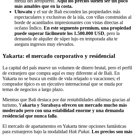
media del aeropuerto.
Aquí los precios suelen ser un poco
más amables que en la costa.
Uluwatu
y el sur de Bali esconden las propiedades más
espectaculares y exclusivas de la isla, con villas construidas al
borde de acantilados impresionantes con vistas directas al
océano Índico.
En este segmento premium, una propiedad
puede superar fácilmente los 1.500.000 USD
, pero la
demanda de alquiler de súper lujo en temporada alta te
asegura ingresos muy elevados.
Yakarta: el mercado corporativo y residencial
La capital del país mueve un volumen de dinero brutal, pero el perfil
de extranjero que compra aquí es muy diferente al de Bali. En
Yakarta no se busca un estilo de vida relajado o vacaciones; el
comprador típico es un ejecutivo internacional que se muda por
temas de negocios a largo plazo.
Mientras que Bali destaca por dar rentabilidades altísimas gracias al
turismo, Y
akarta y Surabaya ofrecen un mercado mucho más
moderado pero con una estabilidad enorme y una demanda
residencial que nunca falla
.
El mercado de apartamentos en Yakarta tiene opciones fantásticas
para extranjeros bajo la modalidad
Hak Pakai
.
Los precios son más