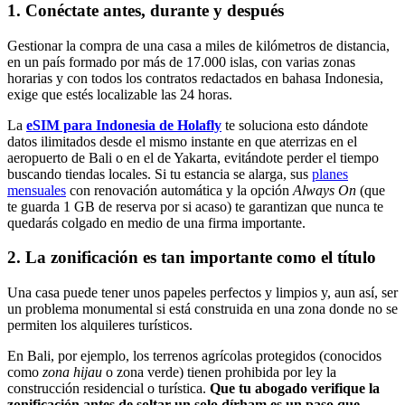
1. Conéctate antes, durante y después
Gestionar la compra de una casa a miles de kilómetros de distancia,
en un país formado por más de 17.000 islas, con varias zonas
horarias y con todos los contratos redactados en bahasa Indonesia,
exige que estés localizable las 24 horas.
La
eSIM para Indonesia de Holafly
te soluciona esto dándote
datos ilimitados desde el mismo instante en que aterrizas en el
aeropuerto de Bali o en el de Yakarta, evitándote perder el tiempo
buscando tiendas locales. Si tu estancia se alarga, sus
planes
mensuales
con renovación automática y la opción
Always On
(que
te guarda 1 GB de reserva por si acaso) te garantizan que nunca te
quedarás colgado en medio de una firma importante.
2. La zonificación es tan importante como el título
Una casa puede tener unos papeles perfectos y limpios y, aun así, ser
un problema monumental si está construida en una zona donde no se
permiten los alquileres turísticos.
En Bali, por ejemplo, los terrenos agrícolas protegidos (conocidos
como
zona hijau
o zona verde) tienen prohibida por ley la
construcción residencial o turística.
Que tu abogado verifique la
zonificación antes de soltar un solo dírham es un paso que