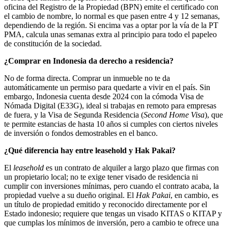
oficina del Registro de la Propiedad (BPN) emite el certificado con
el cambio de nombre, lo normal es que pasen entre 4 y 12 semanas,
dependiendo de la región. Si encima vas a optar por la vía de la PT
PMA, calcula unas semanas extra al principio para todo el papeleo
de constitución de la sociedad.
¿Comprar en Indonesia da derecho a residencia?
No de forma directa. Comprar un inmueble no te da
automáticamente un permiso para quedarte a vivir en el país. Sin
embargo, Indonesia cuenta desde 2024 con la cómoda Visa de
Nómada Digital (E33G), ideal si trabajas en remoto para empresas
de fuera, y la Visa de Segunda Residencia (
Second Home Visa
), que
te permite estancias de hasta 10 años si cumples con ciertos niveles
de inversión o fondos demostrables en el banco.
¿Qué diferencia hay entre leasehold y Hak Pakai?
El
leasehold
es un contrato de alquiler a largo plazo que firmas con
un propietario local; no te exige tener visado de residencia ni
cumplir con inversiones mínimas, pero cuando el contrato acaba, la
propiedad vuelve a su dueño original. El
Hak Pakai
, en cambio, es
un título de propiedad emitido y reconocido directamente por el
Estado indonesio; requiere que tengas un visado KITAS o KITAP y
que cumplas los mínimos de inversión, pero a cambio te ofrece una