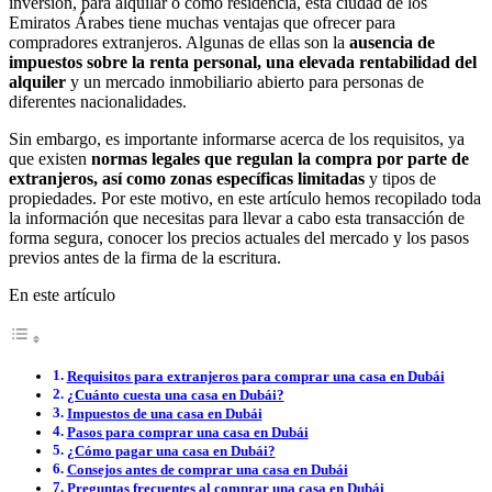
inversión, para alquilar o como residencia, esta ciudad de los
Emiratos Árabes tiene muchas ventajas que ofrecer para
compradores extranjeros. Algunas de ellas son la
ausencia de
impuestos sobre la renta personal, una elevada rentabilidad del
alquiler
y un mercado inmobiliario abierto para personas de
diferentes nacionalidades.
Sin embargo, es importante informarse acerca de los requisitos, ya
que existen
normas legales que regulan la compra por parte de
extranjeros, así como zonas específicas limitadas
y tipos de
propiedades. Por este motivo, en este artículo hemos recopilado toda
la información que necesitas para llevar a cabo esta transacción de
forma segura, conocer los precios actuales del mercado y los pasos
previos antes de la firma de la escritura.
En este artículo
Requisitos para extranjeros para comprar una casa en Dubái
¿Cuánto cuesta una casa en Dubái?
Impuestos de una casa en Dubái
Pasos para comprar una casa en Dubái
¿Cómo pagar una casa en Dubái?
Consejos antes de comprar una casa en Dubái
Preguntas frecuentes al comprar una casa en Dubái