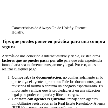
Características de Always On de Holafly. Fuente:
Holafly.
Tips que puedes poner en práctica para una compra
segura
Además de una conexión a internet estable y fiable, existen otros
factores que no puedes pasar por alto
para que esta experiencia
inmobiliaria sea totalmente transparente y legal. Por eso, antes de
realizar cualquier pago:
Comprueba la documentación
: no confíes solamente en lo
que te diga el agente o promotor. Pide los documentos para
revisarlos tú mismo o contrata un abogado especializado. Es
importante verificar que la propiedad está en una situación
legal para poder comprarla y libre de cargas.
Contacta con agentes registrados:
trabajar con agentes
inmobiliarios registrados en la Real Estate Regulatory Agency
(RERA) te garantiza una transacción segura.