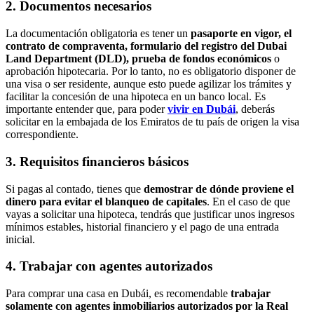
2. Documentos necesarios
La documentación obligatoria es tener un
pasaporte en vigor, el
contrato de compraventa, formulario del registro del Dubai
Land Department (DLD), prueba de fondos económicos
o
aprobación hipotecaria. Por lo tanto, no es obligatorio disponer de
una visa o ser residente, aunque esto puede agilizar los trámites y
facilitar la concesión de una hipoteca en un banco local. Es
importante entender que, para poder
vivir en Dubái
, deberás
solicitar en la embajada de los Emiratos de tu país de origen la visa
correspondiente.
3. Requisitos financieros básicos
Si pagas al contado, tienes que
demostrar de dónde proviene el
dinero para evitar el blanqueo de capitales
. En el caso de que
vayas a solicitar una hipoteca, tendrás que justificar unos ingresos
mínimos estables, historial financiero y el pago de una entrada
inicial.
4. Trabajar con agentes autorizados
Para comprar una casa en Dubái, es recomendable
trabajar
solamente con agentes inmobiliarios autorizados por la Real