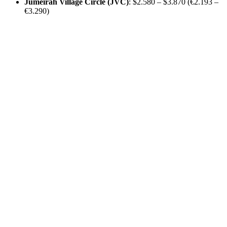
Jumeirah Village Circle (JVC)
: $2.580 – $3.870 (€2.193 –
€3.290)