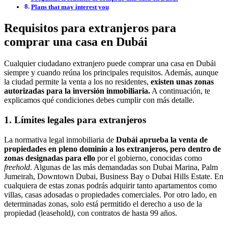
Plans that may interest you
Requisitos para extranjeros para
comprar una casa en Dubái
Cualquier ciudadano extranjero puede comprar una casa en Dubái
siempre y cuando reúna los principales requisitos. Además, aunque
la ciudad permite la venta a los no residentes,
existen unas zonas
autorizadas para la inversión inmobiliaria.
A continuación, te
explicamos qué condiciones debes cumplir con más detalle.
1. Límites legales para extranjeros
La normativa legal inmobiliaria de
Dubái aprueba la venta de
propiedades en pleno dominio a los extranjeros, pero dentro de
zonas designadas para ello
por el gobierno, conocidas como
freehold
. Algunas de las más demandadas son Dubai Marina, Palm
Jumeirah, Downtown Dubai, Business Bay o Dubai Hills Estate. En
cualquiera de estas zonas podrás adquirir tanto apartamentos como
villas, casas adosadas o propiedades comerciales. Por otro lado, en
determinadas zonas, solo está permitido el derecho a uso de la
propiedad (leasehold
)
, con contratos de hasta 99 años.