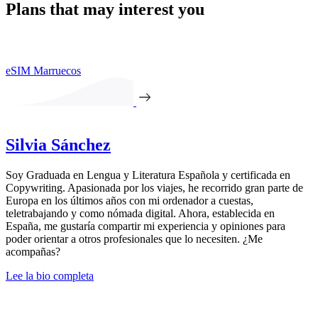
Plans that may interest you
eSIM Marruecos
Silvia Sánchez
Soy Graduada en Lengua y Literatura Española y certificada en
Copywriting. Apasionada por los viajes, he recorrido gran parte de
Europa en los últimos años con mi ordenador a cuestas,
teletrabajando y como nómada digital. Ahora, establecida en
España, me gustaría compartir mi experiencia y opiniones para
poder orientar a otros profesionales que lo necesiten. ¿Me
acompañas?
Lee la bio completa