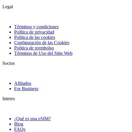
Legal
Términos y condiciones
Política de privacidad
Politica de las cookies
Configuración de las Cookies
Politica de reembolso
Términos de Uso del Sitio Web
Socios
Afiliados
For Business
Interes
¿Qué es una eSIM?
Blog
FAQs