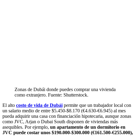
Zonas de Dubái donde puedes comprar una vivienda
como extranjero. Fuente: Shutterstock.
El alto
costo de vida de Dubái
permite que un trabajador local con
un salario medio de entre $5.450-$8.170 (€4.630-€6.945) al mes
pueda adquirir una casa con financiación hipotecaria, aunque zonas
como JVC, Arjan o Dubai South disponen de viviendas más
asequibles. Por ejemplo,
un apartamento de un dormitorio en
JVC puede costar unos $190.000-$300.000 (€161.500-€255.000),