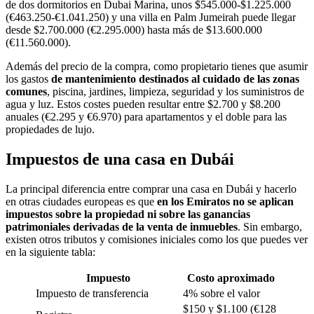
de dos dormitorios en Dubai Marina, unos $545.000-$1.225.000
(€463.250-€1.041.250) y una villa en Palm Jumeirah puede llegar
desde $2.700.000 (€2.295.000) hasta más de $13.600.000
(€11.560.000).
Además del precio de la compra, como propietario tienes que asumir
los gastos
de mantenimiento destinados al cuidado de las zonas
comunes
, piscina, jardines, limpieza, seguridad y los suministros de
agua y luz. Estos costes pueden resultar entre $2.700 y $8.200
anuales (€2.295 y €6.970) para apartamentos y el doble para las
propiedades de lujo.
Impuestos de una casa en Dubái
La principal diferencia entre comprar una casa en Dubái y hacerlo
en otras ciudades europeas es que
en los Emiratos no se aplican
impuestos sobre la propiedad ni sobre las ganancias
patrimoniales derivadas de la venta de inmuebles
. Sin embargo,
existen otros tributos y comisiones iniciales como los que puedes ver
en la siguiente tabla:
Impuesto
Costo aproximado
Impuesto de transferencia
4% sobre el valor
$150 y $1.100 (€128